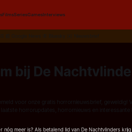
s
Films
Series
Games
Interviews
SS
📰
Google News
🦋
Bluesky
✉️
Nieuwsbrief
 bij De Nachtvlinder
emeld voor onze gratis horrornieuwsbrief, geweldig! 
 laatste horrorupdates, horrornieuws en interessante 
er nóg meer is? Als betalend lid van De Nachtvlinders krijg