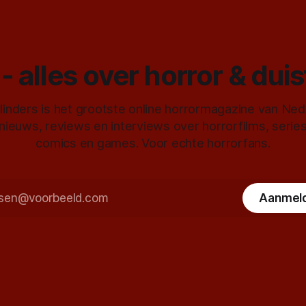
- alles over horror & dui
inders is het grootste online horrormagazine van Ne
 nieuws, reviews en interviews over horrorfilms, serie
comics en games. Voor echte horrorfans.
Aanmel