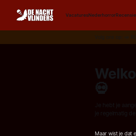
Vacatures
Nederhorror
Recensie
Volg ons op:
📣
R
Welkom
💀
Je hebt je aang
je regelmatig de
Maar wist je dat 