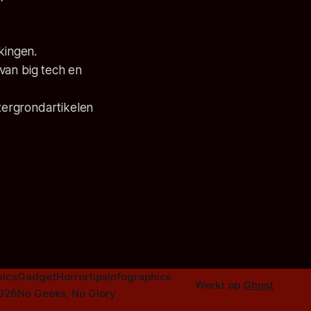
kingen.
 van big tech en
tergrondartikelen
ics
Gadget
Horrortips
Infographics
Werkt op
Ghost
2026
No Geeks, No Glory