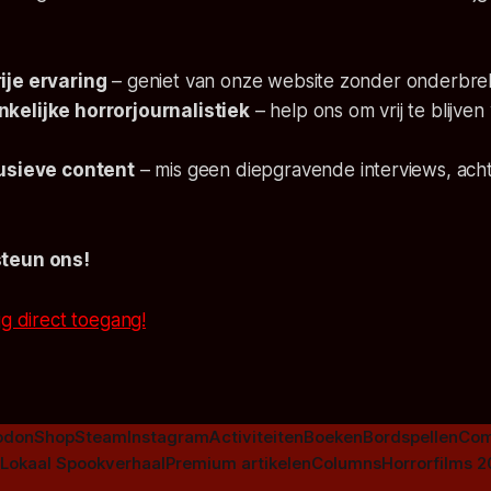
ije ervaring
– geniet van onze website zonder onderbre
kelijke horrorjournalistiek
– help ons om vrij te blijven
lusieve content
– mis geen diepgravende interviews, ach
steun ons!
jg direct toegang!
odon
Shop
Steam
Instagram
Activiteiten
Boeken
Bordspellen
Com
Lokaal Spookverhaal
Premium artikelen
Columns
Horrorfilms 