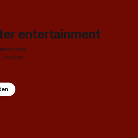
ster entertainment
derland met
s, boeken,
den