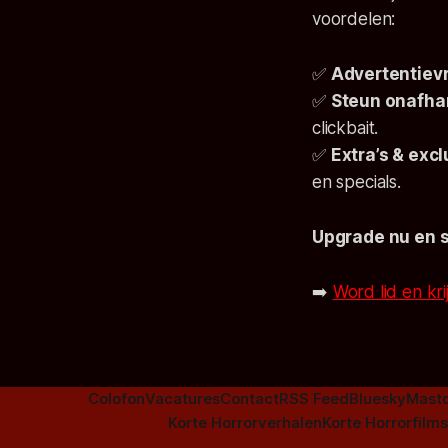
voordelen:
✅
Advertentievr
✅
Steun onafhan
clickbait.
✅
Extra’s & exc
en specials.
Upgrade nu en 
➡️
Word lid en kri
Colofon
Vacatures
Contact
RSS Feed
Bluesky
Mast
Korte Horrorverhalen
Korte Horrorfilms