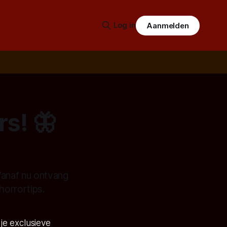
Log in
Aanmelden
s! 🦋
Vanaf nu ontvang
horrortips.
 je exclusieve