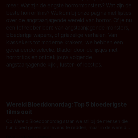
meer. Wat zijn de engste horrormonsters? Wat zijn de
beste horrorfilms? Welkom bij onze pagina met lijstjes
over de angstaanjagende wereld van horror. Of je nu
een liefhebber bent van angstaanjagende monsters,
bloederige wapens, of griezelige verhalen. Van
klassiekers tot moderne krakers, we hebben een
gevarieerde selectie. Blader door de lijstjes met
horrortips en ontdek jouw volgende
angstaanjagende kijk-, luister- of leestips.
Wereld Bloeddonordag: Top 5 bloederigste
films ooit
Op Wereld Bloeddonordag staan we stil bij de mensen die
hun bloed geven om levens te redden, maar in de wereld
van horror vloeit bloed om heel andere redenen.
Door Janita van Leeuwen