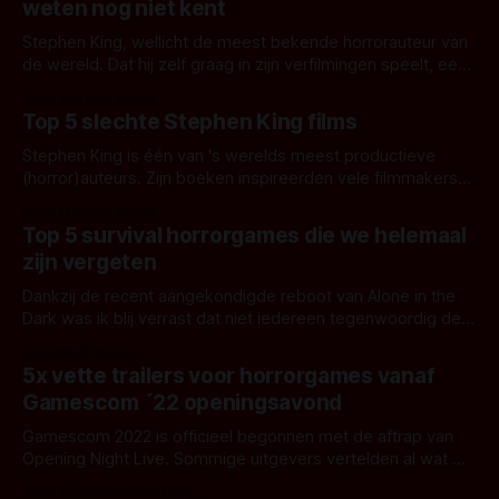
weten nog niet kent
Stephen King, wellicht de meest bekende horrorauteur van
de wereld. Dat hij zelf graag in zijn verfilmingen speelt, een
bijna fatale aanrijding heeft gehad, en Kubrick's verfilming
Door Marloes Keeris
van The Shining wel kan schieten weten de
Top 5 slechte Stephen King films
horrorliefhebbers hier inmiddels wel. Maar ken je deze vijf
Stephen King-weetjes ook?
Stephen King is één van 's werelds meest productieve
(horror)auteurs. Zijn boeken inspireerden vele filmmakers
om zijn verhalen op het witte doek te brengen. Wie genoot
Door Marloes Keeris
er niet van de horrorklassiekers Carrie, Misery en Pet
Top 5 survival horrorgames die we helemaal
Sematary? Helaas zijn veel boekverfilmingen van King ook
zijn vergeten
regelrechte missers. Hier volgt een
Dankzij de recent aangekondigde reboot van Alone in the
Dark was ik blij verrast dat niet iedereen tegenwoordig de
eerste Resident Evil ziet als de granddaddy van survival
Door Nick Vossen
horrorgames, hoe goed die ook is. Ik dacht zelf dat Alone in
5x vette trailers voor horrorgames vanaf
the Dark door de tand des tijds opgeslokt was en
Gamescom ´22 openingsavond
Gamescom 2022 is officieel begonnen met de aftrap van
Opening Night Live. Sommige uitgevers vertelden al wat we
kunnen verwachten en hier schreef ik gisteren een stukje
Door Sander van den Berg