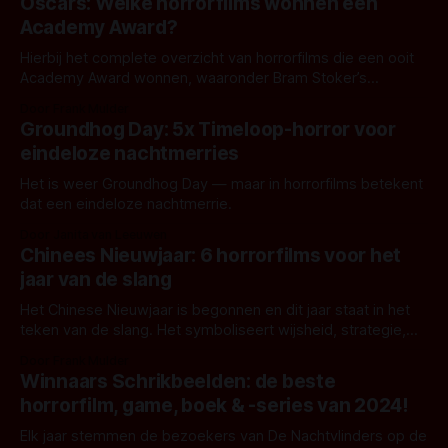
Oscars: Welke horrorfilms wonnen een
Academy Award?
Hierbij het complete overzicht van horrorfilms die een ooit
Academy Award wonnen, waaronder Bram Stoker’s
Dracula, Jaws en Alien.
Door Frank Mulder
Groundhog Day: 5x Timeloop-horror voor
eindeloze nachtmerries
Het is weer Groundhog Day — maar in horrorfilms betekent
dat een eindeloze nachtmerrie.
Door Janita van Leeuwen
Chinees Nieuwjaar: 6 horrorfilms voor het
jaar van de slang
Het Chinese Nieuwjaar is begonnen en dit jaar staat in het
teken van de slang. Het symboliseert wijsheid, strategie,
transformatie, rust en waakzaamheid. Om het Jaar van de
Door Frank Mulder
Slang in te luiden zijn hier 6 horrorfilms met slangen!
Winnaars Schrikbeelden: de beste
horrorfilm, game, boek & -series van 2024!
Elk jaar stemmen de bezoekers van De Nachtvlinders op de