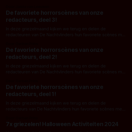
Door Janita van Leeuwen
De favoriete horrorscènes van onze
redacteurs, deel 3!
In deze griezelmaand kijken we terug en delen de
redacteuren van De Nachtvlinders hun favoriete scènes met
je! Deze week de laatste scènes waar onze redactie nog
Door Gerben Prins
steeds van wakker ligt. Lees snel verder als je wilt zien wat
De favoriete horrorscènes van onze
onze favorieten zijn! En let op: spoilers. JAWS (Steven
redacteurs, deel 2!
Spielberg, 1975)
In deze griezelmaand kijken we terug en delen de
redacteuren van De Nachtvlinders hun favoriete scènes met
je! Deze week gaan we verder met nog meer scènes waar
Door Gerben Prins
onze redactie nog steeds van wakker ligt. Lees snel verder
De favoriete horrorscènes van onze
als je wilt zien wat onze favorieten zijn! En let op: spoilers.
redacteurs, deel 1!
In deze griezelmaand kijken we terug en delen de
redacteurs van De Nachtvlinders hun favoriete scènes met
je! Verwacht hier geen nieuwe films en scènes, maar
Door Gerben Prins
diepgewortelde filmtrauma’s, opgebouwd tijdens het kijken
7x griezelen! Halloween Activiteiten 2024
van horrorfilms op veel te jonge leeftijd. Deze week