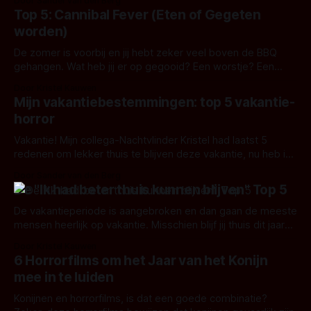
Door Sander van den Berg
gaan beginnen steeds meer landen zich op te maken voor
Top 5: Cannibal Fever (Eten of Gegeten
dit griezelige feest. Zo ook in Nederland. En wij
worden)
De zomer is voorbij en jij hebt zeker veel boven de BBQ
gehangen. Wat heb jij er op gegooid? Een worstje? Een
steak? Een shaslik? Of had je toch liever een stukje dij? De
Door Kristel Kauwen
keuze was reuze. Hier mijn Top 5: Cannibal Fever. Mijn rijtje
Mijn vakantiebestemmingen: top 5 vakantie-
kannibalen-horrorfilms: 1. Wrong Turn
horror
Vakantie! Mijn collega-Nachtvlinder Kristel had laatst 5
redenen om lekker thuis te blijven deze vakantie, nu heb ik
een leuke top 5 voor je met plekjes die zeker de moeite
Door Sander van den Berg
waard zijn om op te zoeken. Of had je toch beter thuis
De "Ik had beter thuis kunnen blijven" Top 5
kunnen blijven? Check mijn top 5 vakantie-
De vakantieperiode is aangebroken en dan gaan de meeste
mensen heerlijk op vakantie. Misschien blijf jij thuis dit jaar
en baal je als een stekker. Wees niet getreurd! Hier een Top
Door Kristel Kauwen
5 waarom het niet erg is dat jij thuis blijft dit jaar. 1. Knock at
6 Horrorfilms om het Jaar van het Konijn
the Cabin Tijdens een
mee in te luiden
Konijnen en horrorfilms, is dat een goede combinatie?