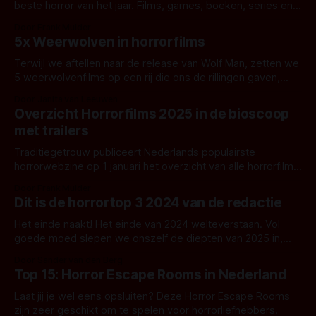
beste horror van het jaar. Films, games, boeken, series en
alle andere vormen van het horrorgenre worden door de
Door Frank Mulder
fans beoordeeld. Dit zijn de winnaars van de Schrikbeelden
5x Weerwolven in horrorfilms
2024!
Terwijl we aftellen naar de release van Wolf Man, zetten we
5 weerwolvenfilms op een rij die ons de rillingen gaven,
onze verbeelding prikkelden en ons soms zelfs een beetje
Door Janita van Leeuwen
deden gniffelen.
Overzicht Horrorfilms 2025 in de bioscoop
met trailers
Traditiegetrouw publiceert Nederlands populairste
horrorwebzine op 1 januari het overzicht van alle horrorfilms
die dit jaar in de Nederlandse bioscopen verschijnen. Wordt
Door Frank Mulder
2025 een mooi voor horrorfilms?
Dit is de horrortop 3 2024 van de redactie
Het einde naakt! Het einde van 2024 welteverstaan. Vol
goede moed slepen we onszelf de diepten van 2025 in,
nog niet wetende aan welke verschrikkingen we onszelf
Door Sander van den Berg
weer gaan blootstellen.
Top 15: Horror Escape Rooms in Nederland
Laat jij je wel eens opsluiten? Deze Horror Escape Rooms
zijn zeer geschikt om te spelen voor horrorliefhebbers.