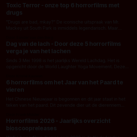
Toxic Terror - onze top 6 horrorfilms met
drugs
"Drugs are bad, mkay?" De iconische uitspraak van Mr.
Mackey uit South Park is inmiddels legendarisch. Maar
ondanks het hoge ironie-gehalte, zit er een keiharde kern
Door Sander van den Berg
van waarheid in. Want ook in de wereld van de horror leiden
Dag van de lach - Door deze 5 horrorfilms
drugs en de daaruit voortvloeiende verslaving nooit tot veel
verga je van het lachen
goeds.
Sinds 3 Mei 1998 is het jaarlijks Wereld Lachdag. Het is
opgericht door de World Laughter Yoga Movement. Deze
dag staat in het teken van lachen, gieren en brullen. Je kan
Door Kristel Kauwen
op die dag naar comedyclubs gaan, Maar ook een goede
6 horrorfilms om het Jaar van het Paard te
horrorkomedie opzetten. Van welke horrorfilms verga jij van
vieren
het lachen?
Het Chinese Nieuwjaar is begonnen en dit jaar staat in het
teken van het paard. Dit zevende dier uit de dierenriem
staat voor energie, vrijheid en beweging. Maar waar vind je
Door Frank Mulder
het paard in de horrorfilm? Zes kijktips!
Horrorfilms 2026 - Jaarlijks overzicht
bioscoopreleases