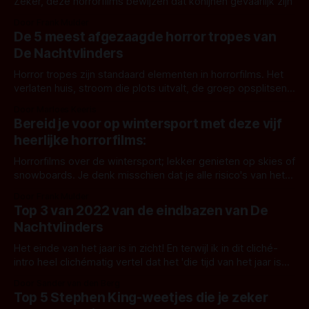
Zeker, deze horrorfilms bewijzen dat konijnen gevaarlijk zijn
Door Frank Mulder
De 5 meest afgezaagde horror tropes van
De Nachtvlinders
Horror tropes zijn standaard elementen in horrorfilms. Het
verlaten huis, stroom die plots uitvalt, de groep opsplitsen,
politieagenten die niet luisteren... gaap! Bij De Nachtvlinders
Door Marloes Keeris
hebben we zo onze eigen ergernissen als het gaat om
Bereid je voor op wintersport met deze vijf
belegen horrorthema's. Hier vind je onze top 5 afgezaagde
heerlijke horrorfilms:
horror tropes! 5: De
Horrorfilms over de wintersport; lekker genieten op skies of
snowboards. Je denk misschien dat je alle risico's van het
skiën al kent...
Door Frank Mulder
Top 3 van 2022 van de eindbazen van De
Nachtvlinders
Het einde van het jaar is in zicht! En terwijl ik in dit cliché-
intro heel clichématig vertel dat het 'die tijd van het jaar is
om terug te blikken', gaan wij dat dan ook zeker doen!
Door Sander van den Berg
Uiteraard wèl in De Nachtvlinders-stijl.
Top 5 Stephen King-weetjes die je zeker