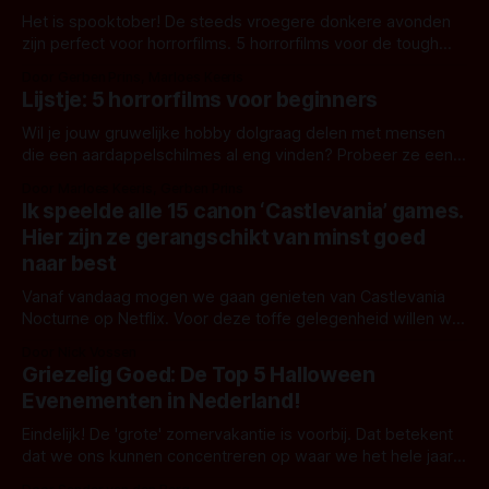
Het is spooktober! De steeds vroegere donkere avonden
zijn perfect voor horrorfilms. 5 horrorfilms voor de tough
ones. Durf jij het aan? Een slapeloze nacht is zeker niet
Door Gerben Prins, Marloes Keeris
uitgesloten!
Lijstje: 5 horrorfilms voor beginners
Wil je jouw gruwelijke hobby dolgraag delen met mensen
die een aardappelschilmes al eng vinden? Probeer ze eens
op te warmen met een instapmodel horrorfilm.
Door Marloes Keeris, Gerben Prins
Ik speelde alle 15 canon ‘Castlevania’ games.
Hier zijn ze gerangschikt van minst goed
naar best
Vanaf vandaag mogen we gaan genieten van Castlevania
Nocturne op Netflix. Voor deze toffe gelegenheid willen we
voor deze geweldige franchise iets speciaals doen. Het
Door Nick Vossen
afgelopen jaar hield ik me daarom bezig met het uitspelen
Griezelig Goed: De Top 5 Halloween
van een hele stapel Castlevania games om erachter
Evenementen in Nederland!
proberen te komen wat nou écht de
Eindelijk! De 'grote' zomervakantie is voorbij. Dat betekent
dat we ons kunnen concentreren op waar we het hele jaar
door naar uitkijken: Halloween. Met nog een ruime maand te