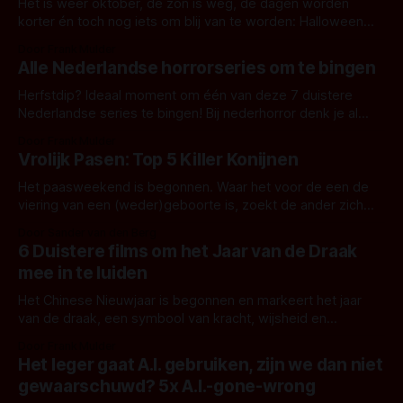
trappen we af met de eerste selectie van
Het is weer oktober, de zon is weg, de dagen worden
korter én toch nog iets om blij van te worden: Halloween
2024! Ooit ontstaan als afgeleide van allerheiligenavond (All
Door Frank Mulder
Hallows' Eve), inmiddels een maand vol activiteiten met
Alle Nederlandse horrorseries om te bingen
monsters en pompoenen! Hieronder staan onze tips, weet
jij nog een
Herfstdip? Ideaal moment om één van deze 7 duistere
Nederlandse series te bingen! Bij nederhorror denk je al
snel aan horrorfilms, waarschijnlijk specifiek aan De Lift,
Door Frank Mulder
Amsterdamned of The Johnsons. Maar Nederlandse horror
Vrolijk Pasen: Top 5 Killer Konijnen
is niet beperkt tot films. Hier een aantal Nederlandse tv-
series uit het duistere of horrorgenre. Als
Het paasweekend is begonnen. Waar het voor de een de
viering van een (weder)geboorte is, zoekt de ander zich
wezenloos naar eieren. Om ze daarna te beschilderen.
Door Sander van den Berg
Wordt je al moe bij de gedachte? Dan heb ik hier 5 tips voor
6 Duistere films om het Jaar van de Draak
je met dodelijke moordenaars in konijnenpakken in de
mee in te luiden
Het Chinese Nieuwjaar is begonnen en markeert het jaar
van de draak, een symbool van kracht, wijsheid en
voorspoed in de Chinese cultuur. Om dit mythische wezen
Door Frank Mulder
te eren, stellen we een lijst voor van 6 duistere films die
Het leger gaat A.I. gebruiken, zijn we dan niet
perfect passen het jaar van de draak... of eigenlijk juist het
gewaarschuwd? 5x A.I.-gone-wrong