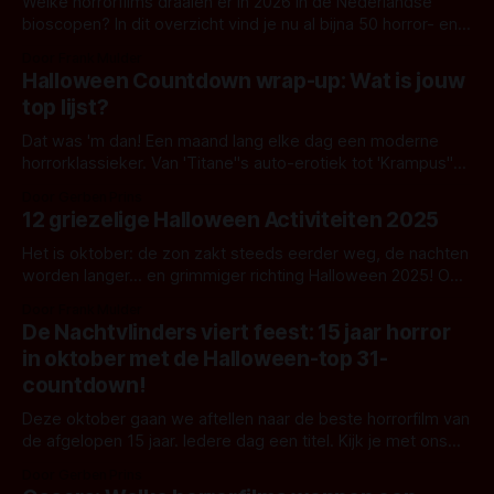
Welke horrorfilms draaien er in 2026 in de Nederlandse
bioscopen? In dit overzicht vind je nu al bijna 50 horror- en
aanverwante films.
Door Frank Mulder
Halloween Countdown wrap-up: Wat is jouw
top lijst?
Dat was 'm dan! Een maand lang elke dag een moderne
horrorklassieker. Van 'Titane''s auto-erotiek tot 'Krampus''
duistere Sinterklaasversie. We hebben het allemaal voorbij
Door Gerben Prins
zien komen. Bedankt voor het meelezen en reageren! Jullie
12 griezelige Halloween Activiteiten 2025
reacties maken het extra leuk om deze lijsten te maken.
Het is oktober: de zon zakt steeds eerder weg, de nachten
worden langer… en grimmiger richting Halloween 2025! Ooit
begonnen als All Hallows' Eve, is het nu een hele maand vol
Door Frank Mulder
griezelige activiteiten. Wij hebben er 12 voor je uitgelicht.
De Nachtvlinders viert feest: 15 jaar horror
in oktober met de Halloween-top 31-
countdown!
Deze oktober gaan we aftellen naar de beste horrorfilm van
de afgelopen 15 jaar. Iedere dag een titel. Kijk je met ons
mee?
Door Gerben Prins