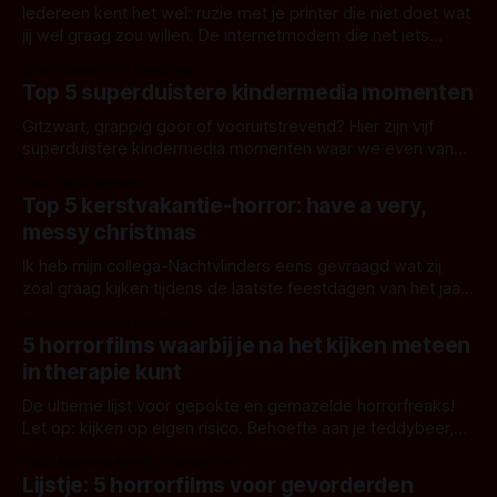
Iedereen kent het wel: ruzie met je printer die niet doet wat
jij wel graag zou willen. De internetmodem die net iets
teveel knipperende, rode lichtjes laat zien en jou maar de
Door Sander van den Berg
helft van je snelheid geeft dan dat er beloofd is. En dat zijn
Top 5 superduistere kindermedia momenten
nog maar de simpele, alledaagse
Gitzwart, grappig goor of vooruitstrevend? Hier zijn vijf
superduistere kindermedia momenten waar we even van
moeten slikken.
Door Nick Vossen
Top 5 kerstvakantie-horror: have a very,
messy christmas
Ik heb mijn collega-Nachtvlinders eens gevraagd wat zij
zoal graag kijken tijdens de laatste feestdagen van het jaar
en dit heb ik in een top 5 gegoten: have a very, messy
Door Sander van den Berg
Christmas!
5 horrorfilms waarbij je na het kijken meteen
in therapie kunt
De ultieme lijst voor gepokte en gemazelde horrorfreaks!
Let op: kijken op eigen risico. Behoefte aan je teddybeer,
depressie of PTSD liggen op de loer...
Door Marloes Keeris, Gerben Prins
Lijstje: 5 horrorfilms voor gevorderden