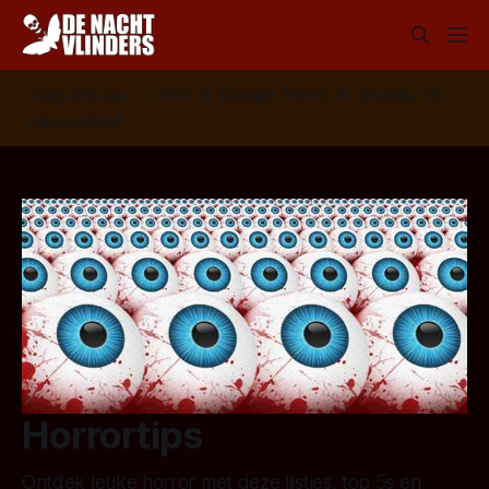
Volg ons op:
📣
RSS
📰
Google News
🦋
Bluesky
✉️
Nieuwsbrief
Horrortips
Ontdek leuke horror met deze lijstjes, top 5s en