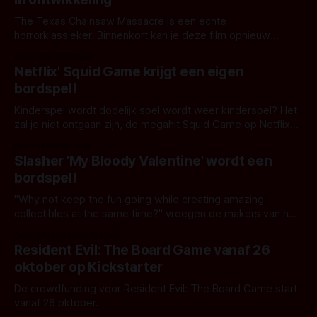
The Texas Chainsaw Massacre is een echte
horrorklassieker. Binnenkort kan je deze film opnieuw
beleven in een ander formaat waarin jij de keuzes maakt die
Door Ivar Berkman
jou kunnen helpen om het gevaar van Leatherface te
Netflix' Squid Game krijgt een eigen
overleven. Kan jij overleven in het The Texas Chainsaw
bordspel!
Massacre bordspel? In elk gesprek over klassieke
Kinderspel wordt dodelijk spel wordt weer kinderspel? Het
zal je niet ontgaan zijn, de megahit Squid Game op Netflix
heeft van de meest simpele kinderspelletjes een
Door Frank Mulder
horrorvariant gemaakt. Volgend jaar komt er een vervolg en
Slasher 'My Bloody Valentine' wordt een
een realitytelevisieprogramma aan. Tot die tijd moeten we
bordspel!
zelf maar de tijd doden. Daar heeft
"Why not keep the fun going while creating amazing
collectibles at the same time?" vroegen de makers van het
bordspel My Bloody Valentine: The Board Game zich af.
Door Michelle van Bergen
Fright Rags is één van de favoriete horrorkledingspots van
Resident Evil: The Board Game vanaf 26
alle horrorfans. Vele portemonnees zullen aardig leeg zijn
oktober op Kickstarter
geraakt doordat Frigt
De crowdfunding voor Resident Evil: The Board Game start
vanaf 26 oktober.