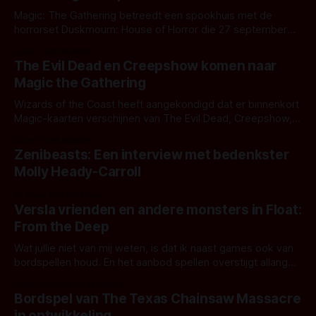
Magic: The Gathering betreedt een spookhuis met de
horrorset Duskmourn: House of Horror die 27 september
2024 verschijnt.
Door Frank Mulder
The Evil Dead en Creepshow komen naar
Magic the Gathering
Wizards of the Coast heeft aangekondigd dat er binnenkort
Magic-kaarten verschijnen van The Evil Dead, Creepshow,
Doctor Who en Fall Out. De eerste twee alleen als speciale
Door Frank Mulder
Secret Lair-drop, van de laatste twee verschijnen complete
Zenibeasts: Een interview met bedenkster
sets. Spooky Drop: The Evil Dead & Creepshow Al een paar
Molly Heady-Carroll
jaar verkoopt
Door Ivar Berkman
Versla vrienden en andere monsters in Float:
From the Deep
Wat jullie niet van mij weten, is dat ik naast games ook van
bordspellen houd. En het aanbod spellen overstijgt allang
het suffe imago van titels zoals Mens Erger Je Niet en
Door Sander van den Berg
Levensweg. Zo ook het nieuwste spel van Bright Light
Bordspel van The Texas Chainsaw Massacre
Media: Float: From the Deep. Dezelfde makers die jou
in ontwikkeling