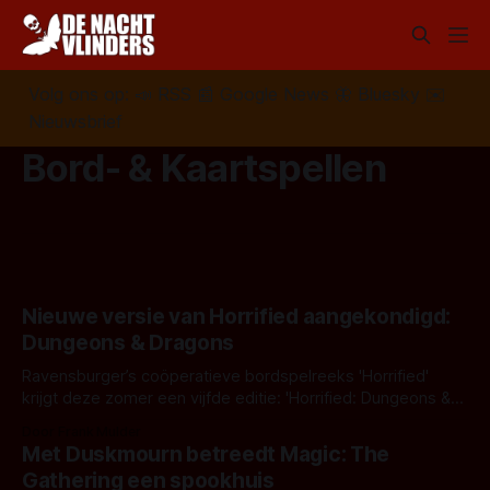
Volg ons op:
📣
RSS
📰
Google News
🦋
Bluesky
✉️
Nieuwsbrief
Bord- & Kaartspellen
Nieuwe versie van Horrified aangekondigd:
Dungeons & Dragons
Ravensburger’s coöperatieve bordspelreeks 'Horrified'
krijgt deze zomer een vijfde editie: 'Horrified: Dungeons &
Dragons'!
Door Frank Mulder
Met Duskmourn betreedt Magic: The
Gathering een spookhuis