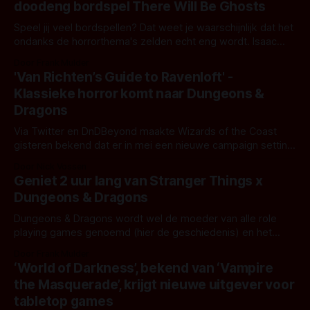
doodeng bordspel There Will Be Ghosts
andere projecten
Speel jij veel bordspellen? Dat weet je waarschijnlijk dat het
ondanks de horrorthema's zelden echt eng wordt. Isaac
Vega, medebedenker van Dead of Winter, belooft dat zijn
Door Frank Mulder
volgende horrorgame "actually scary" wordt. Isaac Vega
'Van Richten’s Guide to Ravenloft' -
heeft samen met Lindsey Rode begin dit jaar een nieuwe
Klassieke horror komt naar Dungeons &
speluitgever opgericht:
Dragons
Via Twitter en DnDBeyond maakte Wizards of the Coast
gisteren bekend dat er in mei een nieuwe campaign setting
voor Dungeons & Dragons aan gaat komen. Van Richten’s
Door Nick Vossen
Guide to Ravenloft is een sourceboek voor de setting van
Geniet 2 uur lang van Stranger Things x
het eerder verschenen Curse of Strahd. Het boek belooft
Dungeons & Dragons
het creepy
Dungeons & Dragons wordt wel de moeder van alle role
playing games genoemd (hier de geschiedenis) en het
bestaat als sinds 1974. De laatste jaren neemt de
Door Frank Mulder
populariteit enorm toe, mogelijk mede dankzij Stranger
‘World of Darkness’, bekend van ‘Vampire
Things. En die serie heeft op dit moment last van COVID-19
the Masquerade’, krijgt nieuwe uitgever voor
en vertraging bij de
tabletop games