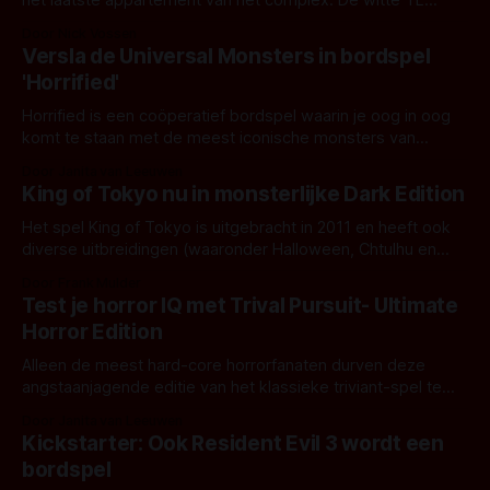
het laatste appartement van het complex. De witte TL
verlichting knippert zo nu en dan. Plots horen jullie aan de
Door Nick Vossen
andere kant van de muur het geluid van sompige
Versla de Universal Monsters in bordspel
voetstappen en iets wat klinkt als het geschraap van iets
'Horrified'
Horrified is een coöperatief bordspel waarin je oog in oog
komt te staan met de meest iconische monsters van
Universal. 'The stakes have been raised!' Universal
Door Janita van Leeuwen
Monsters of Universal Horror is een reeks horror-, thriller-
King of Tokyo nu in monsterlijke Dark Edition
en sciencefictionfilms die met name tussen 1923 en 1960
door Universal Studios gemaakt
Het spel King of Tokyo is uitgebracht in 2011 en heeft ook
diverse uitbreidingen (waaronder Halloween, Chtulhu en
King Kong) gekregen. Vandaag is er een special edition
Door Frank Mulder
verschenen: King of Tokyo: Dark Edition. In King of Tokyo
Test je horror IQ met Trival Pursuit- Ultimate
ben je een monster en heers je over Tokyo, tenminste als
Horror Edition
je aan
Alleen de meest hard-core horrorfanaten durven deze
angstaanjagende editie van het klassieke triviant-spel te
spelen.
Door Janita van Leeuwen
Kickstarter: Ook Resident Evil 3 wordt een
bordspel