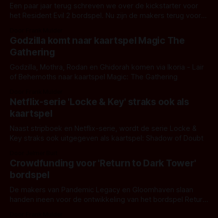
Een paar jaar terug schreven we over de kickstarter voor
het Resident Evil 2 bordspel. Nu zijn de makers terug voor
een nieuwe kickstarter, dit keer Resident Evil 3: The Board
Door Frank Mulder
Game. Het bordspel is natuurlijk gebaseerd op de
Godzilla komt naar kaartspel Magic The
gelijknamige game die voor het eerst uitkwam in 1999. Het
Gathering
speelt
Godzilla, Mothra, Rodan en Ghidorah komen via Ikoria - Lair
of Behemoths naar kaartspel Magic: The Gathering
Door Frank Mulder
Netflix-serie 'Locke & Key' straks ook als
kaartspel
Naast stripboek en Netflix-serie, wordt de serie Locke &
Key straks ook uitgegeven als kaartspel: Shadow of Doubt
Door Jelmer Buit
Crowdfunding voor 'Return to Dark Tower'
bordspel
De makers van Pandemic Legacy en Gloomhaven slaan
handen ineen voor de ontwikkeling van het bordspel Return
to The Dark Tower.
Door Frank Mulder