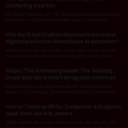
je thuis twee zenuwslopende avonturen waarin je puzzels
Gathering-kaarten
en raadsels moet oplossen, die je op het puntje van
Het tiende seizoen van The Walking Dead eindigt vandaag,
hoewel er nog extra afleveringen volgen. Het eerste
seizoen van The Walking Dead: World Beyond is nu te zien
Door Frank Mulder
op Prime Video en dat accepteert nu ook iDeal! En vanaf
Wie durft het Crafton Mansion in bordspel
vandaag tot 12 oktober zijn de speciale Magic: The
Nightmare Horror Adventures te betreden?
Gathering-kaarten
Halloween wordt raar dit jaar, wij zijn nog steeds op zoek
naar alle evenementen die wel doorgang vinden, maar
grote kans is dat je het jaarlijkse horrorfeest thuis zult
Door Frank Mulder
doorbrengen. Daarom is het goed nieuws dat Identity
Magic: The Gathering maakt The Walking
Games nu een nieuw bordspel uitbrengt: Nightmare Horror
Dead-kaarten & keert terug naar Innistrad
Adventures. Stel je voor… een
In een preview voor de komende set van het kaartspel
Magic: The Gathering, Zendikar Rising op 25 september,
heeft men ook een vooruitblijk gegeven op de plannen voor
Door Frank Mulder
2021 met daarin vampiers en weerwolven. Ook werden we
Horror Tabletop RPGs: Dungeons & Dragons,
geteased met een bijzondere The Walking Dead-kaart.
maar toch nét iets anders
Innistrad: Vampires & Innistrad: Werewolves
“Jullie merken de doodse stilte pas vlak voor de deur van