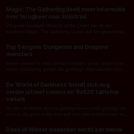
Door Janita van Leeuwen
Magic: The Gathering deelt meer informatie
over terugkeer naar Innistrad
Vorig jaar kondigde Wizards of the Coast aan de het
kaartspel Magic: The Gathering na tien jaar terugkeert naar
de duistere wereldd van Innistrad. Dit jaar verschijnen er
Door Frank Mulder
twee sets: weerwolven in Innistrad: Midnight Hunt en
Top 5 engste 'Dungeons and Dragons'
vampiers in Innistrad: Crimson Vow. Dit is het laatste nieuws
monsters
dat ze hierover deelden:
Eerder schreef ik voor de Nachtvlinders al een artikel over
horror roleplaying games als grimmige alternatieven voor
de fervente Dungeons and Dragons spelers. Deze keer ga
Door Nick Vossen
ik terug naar deze grootvader van RPGs en belicht ik een
De 'World of Darkness' breidt zich nog
aantal monsters die op meerdere vlakken doodeng zijn.
verder uit met comics en 'Roll20' tabletop
Ideaal voor een hele horror
variant
Als een de laatste tijd ons gaming nieuws hebt gevolgd dan
weet je als geen ander met wat voor een sneltreinvaart er
dingen aangekondigd en gereleaset worden binnen de
Door Nick Vossen
World of Darkness. Ditmaal hebben we geen nieuwe games
Dead of Winter-bedenker werkt aan nieuw
voor je, niet direct althans, maar wel cool nieuws over