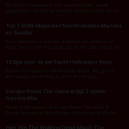
De World of Darkness is voor vele horrorfans, vooral
diegene die ook veel van tabletop games houden, een echt
begrip. Deze overkoepelende horror setting is vooral
Door Nick Vossen
bekend vanwege het zeer populaire Vampire the
Top 5 Volle Maan met Nachtvlinders Marloes
Masquerade en Werewolf: the Apocalypse, maar er zijn
en Sander
verder een zeer groot aantal settings en verhalen die
Deze Halloween is speciaal. Ik bedoel niet vanwege de
crisis, maar omdat het precies op de 31e volle maan is. En
daar komt nog bovenop dat het een blauwe maan is. Niet
Door Sander van den Berg
dat de maan echt blauw kleurt, maar het betekent dat er
13 tips voor de perfecte Halloween thuis
twee volle manen in een maand zijn
Halloween is gewoon niet hetzelfde dit jaar. We zijn het
allemaal wel zat om thuis te zitten en niet naar
evenementen te kunnen. Toch moeten we even doorbijten,
Door Nick Vossen
en wij dachten jullie daarmee een beetje te helpen.
Escape Room The Game krijgt 2 speler
Alhoewel de Halloween-feesten dit jaar niet doorgaan
horroreditie
hebben we een 13-tal
Na het grote succes van Escape Room The Game: 2
Players lanceert de Nederlandse spellenuitgever Identity
Games een gloednieuw Escape Room The Game voor
Door Frank Mulder
twee spelers: Horror. Met deze gloednieuwe editie beleef
Hier zijn The Walking Dead Magic The