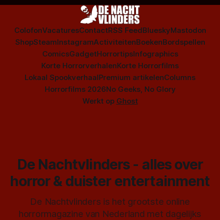
Colofon
Vacatures
Contact
RSS Feed
Bluesky
Mastodon
Shop
Steam
Instagram
Activiteiten
Boeken
Bordspellen
Comics
Gadget
Horrortips
Infographics
Korte Horrorverhalen
Korte Horrorfilms
Lokaal Spookverhaal
Premium artikelen
Columns
Horrorfilms 2026
No Geeks, No Glory
Werkt op
Ghost
De Nachtvlinders - alles over
horror & duister entertainment
De Nachtvlinders is het grootste online
horrormagazine van Nederland met dagelijks