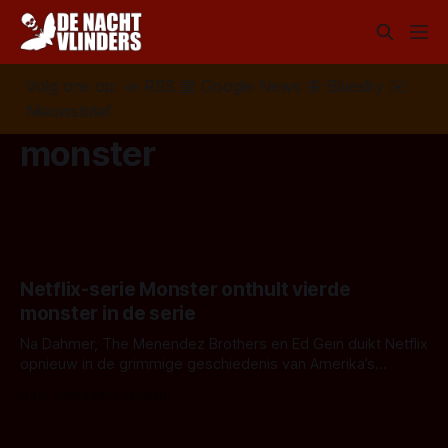
Volg ons op:
📣
RSS
📰
Google News
🦋
Bluesky
✉️
Nieuwsbrief
monster
Netflix-serie Monster onthult vierde
monster in de serie
Na Dahmer, The Menendez Brothers en Ed Gein duikt Netflix
opnieuw in de grimmige geschiedenis van Amerika’s
beruchtste moordzaken in 'Monster: The Lizzie Borden
Door Janita van Leeuwen
Story'.