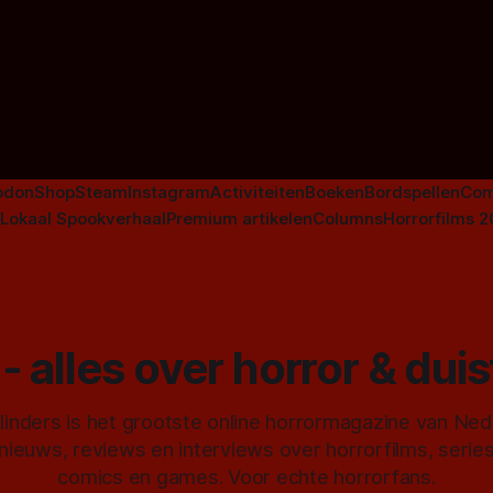
odon
Shop
Steam
Instagram
Activiteiten
Boeken
Bordspellen
Com
Lokaal Spookverhaal
Premium artikelen
Columns
Horrorfilms 
- alles over horror & dui
inders is het grootste online horrormagazine van Ne
 nieuws, reviews en interviews over horrorfilms, serie
comics en games. Voor echte horrorfans.