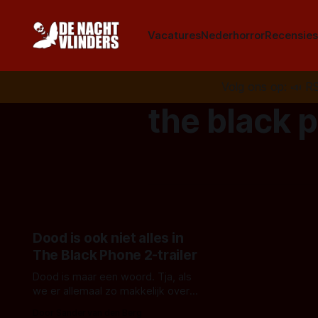
Vacatures
Nederhorror
Recensie
Volg ons op:
📣
R
the black 
Dood is ook niet alles in
The Black Phone 2-trailer
Dood is maar een woord. Tja, als
we er allemaal zo makkelijk over
dachten. Maar De Grijper, de bad
Door Sander van den Berg