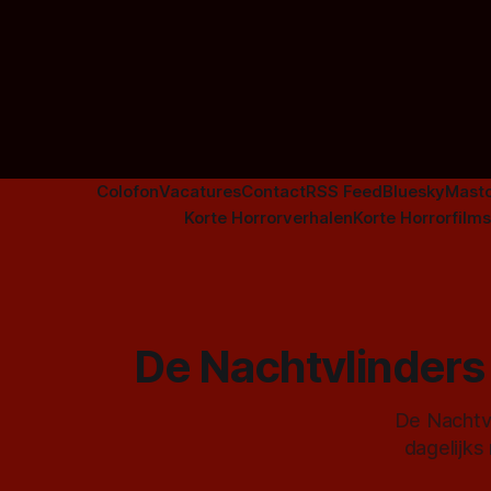
guy uit de horrorfilm 'The Black
Phone 2', doet dat dus blijkbaar wel.
Colofon
Vacatures
Contact
RSS Feed
Bluesky
Mast
Korte Horrorverhalen
Korte Horrorfilms
De Nachtvlinders 
De Nachtvl
dagelijks