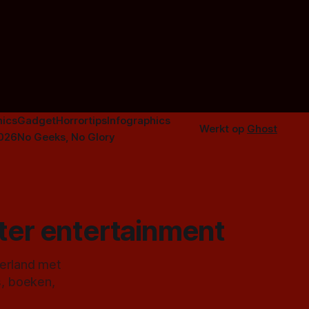
ics
Gadget
Horrortips
Infographics
Werkt op
Ghost
2026
No Geeks, No Glory
ster entertainment
derland met
s, boeken,