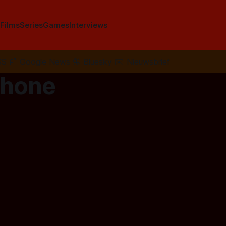
s
Films
Series
Games
Interviews
SS
📰
Google News
🦋
Bluesky
✉️
Nieuwsbrief
phone