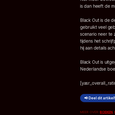
is dan heeft de 
Black Out is de 
gebruikt veel ge
scenario neer te 
tijdens het schrij
hij aan details a
Black Out is uitg
Nederlandse boe
[yasr_overall_rat
📢 Deel dit artikel
MEER OVER:
BOEKEN
,