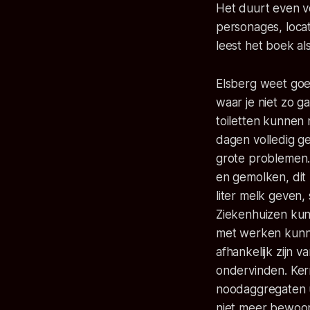
Het duurt even voo
personages, locat
leest het boek al
Elsberg weet goed
waar je niet zo 
toiletten kunnen
dagen volledig g
grote problemen.
en gemolken, dit
liter melk geven,
Ziekenhuizen ku
met werken kunn
afhankelijk zijn 
ondervinden. Kern
noodaggregaten u
niet meer bewoo