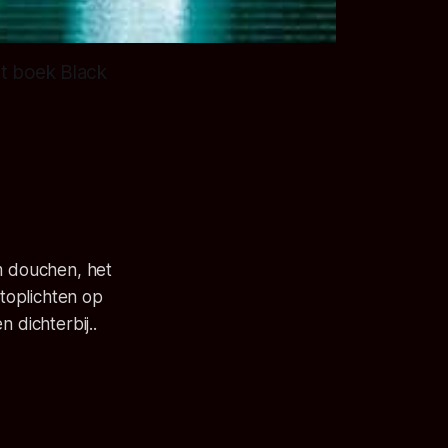
et boek Black
rm douchen, het
stoplichten op
dichterbij..