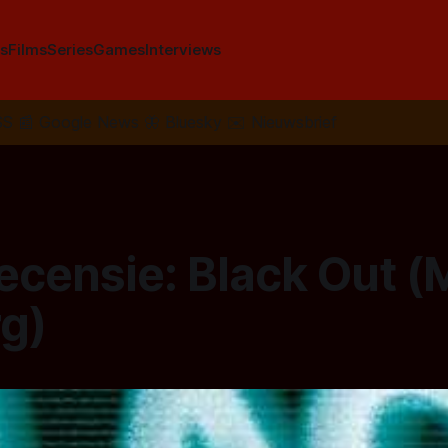
s
Films
Series
Games
Interviews
SS
📰
Google News
🦋
Bluesky
✉️
Nieuwsbrief
ecensie: Black Out (
rg)