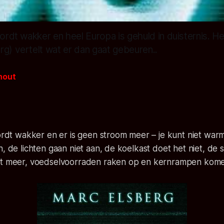
wordt wakker en heel Europa is gehuld in duisternis. H
rg) vertelt wat er dan gaat gebeuren..
hout
wordt wakker en er is geen stroom meer – je kunt niet wa
n, de lichten gaan niet aan, de koelkast doet het niet, de 
et meer, voedselvoorraden raken op en kernrampen komen 