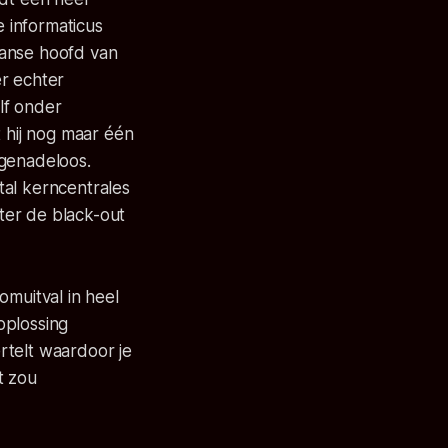
e informaticus
ranse hoofd van
er echter
lf onder
t hij nog maar één
 genadeloos.
tal kerncentrales
ter de black-out
omuitval in heel
oplossing
rtelt waardoor je
t zou