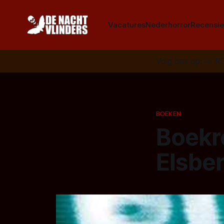
Vacatures
Nederhorror
Recensie
Volg ons op:
📣
R
BOEKEN
Boekr
Elsbe