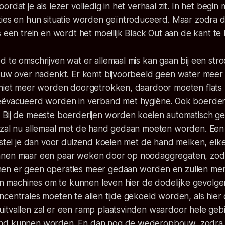
rdat je als lezer volledig in het verhaal zit. In het begin 
ies en hun situatie worden geïntroduceerd. Maar zodra dit 
s een trein en wordt het moeilijk Black Out aan de kant te
 te omschrijven wat er allemaal mis kan gaan bij een stro
gauw over nadenkt. Er komt bijvoorbeeld geen water meer 
 niet meer worden doorgetrokken, daardoor moeten flats
eëvacueerd worden in verband met hygiëne. Ook boerder
 Bij de meeste boerderijen worden koeien automatisch 
 zal nu allemaal met de hand gedaan moeten worden. Een
 stel je dan voor duizend koeien met de hand melken, elk
nnen maar een paar weken door op noodaggregaten, zod
en er geen operaties meer gedaan worden en zullen me
van machines om te kunnen leven hier de dodelijke gevolg
centrales moeten te allen tijde gekoeld worden, als hier
itvallen zal er een ramp plaatsvinden waardoor hele geb
nd kunnen worden. En dan nog de wederopbouw, zodra 