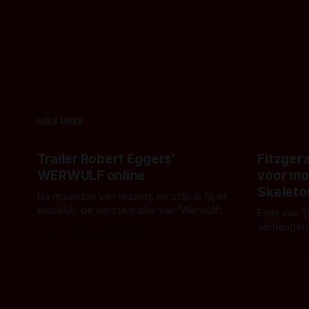
LEES MEER
Trailer Robert Eggers'
Fitzgera
WERWULF online
voor mo
Skeleto
Na maanden van teasers en stills is hij er
eindelijk: de eerste trailer van 'Werwulf'.
Fans van '
De nieuwe film van Robert Eggers toont
verheugen
Door Thomas Vanbrabant
- zoals we van hem kennen - een rauwe
samenwerki
Door Thoma
en kille stijl vol folklore en mythe. Het
Kyle Gallne
topic deze keer is (kon het het al
Binnenkort 
raden?)... de weerwolf. Kijk je mee?
een nieuwe
de opnames 