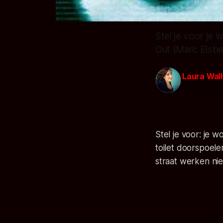
Stel je voor je 
Out (Marc Elsbe
Laura Wal
04 jan. 2013
Stel je voor: je 
toilet doorspoele
straat werken ni