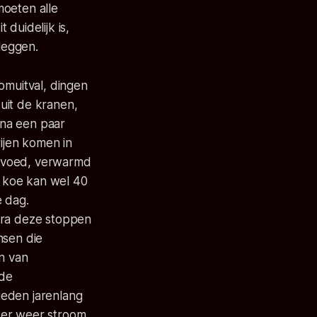
moeten alle
duidelijk is,
 leggen.
omuitval, dingen
uit de kranen,
 na een paar
ijen komen in
gevoed, verwarmd
 koe kan wel 40
e dag.
ra deze stoppen
nsen die
en van
 de
ieden jarenlang
er weer stroom