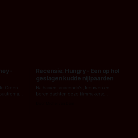
ney -
Recensie: Hungry - Een op hol
geslagen kudde nijlpaarden
de Groen
Na haaien, anaconda's, leeuwen en
ebuutroman.
beren dachten deze filmmakers:
erd en
waarom geen nijlpaarden? Regisseur
Door Michel van Dam
 een
James Nunn doet het gewoon en aan
grond,
ons om te oordelen of dat goed uitpakt
met Hungry of niet.
aars. En dat
ord waar.