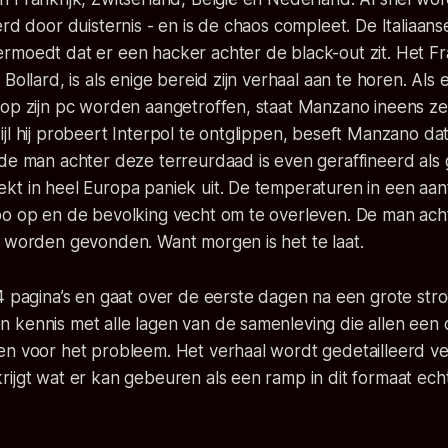
erd door duisternis - en is de chaos compleet. De Italiaans
rmoedt dat er een hacker achter de black-out zit. Het F
Bollard, is als enige bereid zijn verhaal aan te horen. Als 
 op zijn pc worden aangetroffen, staat Manzano ineens ze
jl hij probeert Interpol te ontglippen, beseft Manzano da
 de man achter deze terreurdaad is even geraffineerd als
kt in heel Europa paniek uit. De temperaturen in een aan
po op en de bevolking vecht om te overleven. De man ach
k worden gevonden. Want morgen is het te laat.
4 pagina’s en gaat over de eerste dagen na een grote stro
 kennis met alle lagen van de samenleving die allen een 
en voor het probleem. Het verhaal wordt gedetailleerd ve
ijgt wat er kan gebeuren als een ramp in dit formaat ech