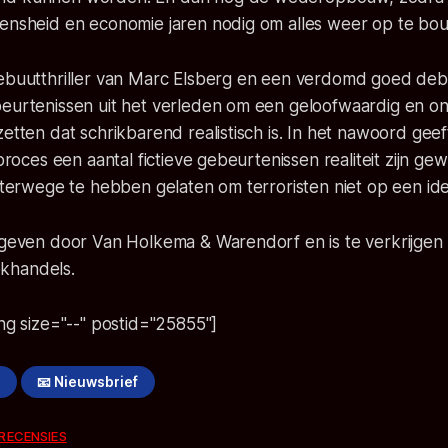
mensheid en economie jaren nodig om alles weer op te bo
debuutthriller van Marc Elsberg en een verdomd goed deb
beurtenissen uit het verleden om een geloofwaardig en on
zetten dat schrikbarend realistisch is. In het nawoord gee
fproces een aantal fictieve gebeurtenissen realiteit zijn g
chterwege te hebben gelaten om terroristen niet op een id
egeven door Van Holkema & Warendorf en is te verkrijgen 
khandels.
ing size="--" postid="25855"]
!
📧 Nieuwsbrief
RECENSIES