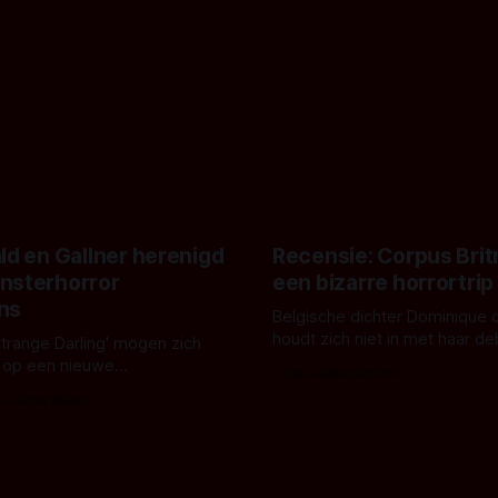
ld en Gallner herenigd
Recensie: Corpus Brit
nsterhorror
een bizarre horrortrip
ns
Belgische dichter Dominique 
houdt zich niet in met haar d
Strange Darling' mogen zich
De cover, een digitaal gerend
 op een nieuwe
Door Aafke van Pelt
bizar muterend lichaam tegen
ng tussen Willa Fitzgerald,
s Vanbrabant
pastelroze- en blauwe achter
r en regisseur J.T. Mollner.
belooft iets kleurrijks maar
zijn ze te zien in 'Skeletons',
onheilspellends, iets ongrijpb
 creature feature waarvoor
maakt De Groen met ieder wo
zijn gestart in Australië.