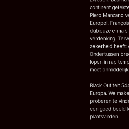
continent geteist
Piero Manzano ve
Europol, François 
dubieuze e-mails
verdenking. Terwi
zekerheid heeft:
Ondertussen bree
lopen in rap tem
moet onmiddellij
Black Out telt 54
Europa. We maken
proberen te vind
een goed beeld kr
plaatsvinden.