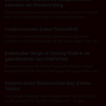
horrorliefhebbers hier inmiddels wel. Maar ken je deze vijf
verhalen van Stephen King
Stephen King-weetjes ook?
Kookboeken gebaseerd op een verhaal, genre of tv-serie
zien we steeds vaker. Maar meestal zijn dit dunne
koffietafelboeken. Sinds kort is er een kookboek op de
Door Frank Mulder
markt met 80 recepten geïnspireerd op de boeken en
Comicrecensie: Damn Them All #1
verhalen van schrijver Stephen King. Zelf heb ik het nog niet
in handen gehad,
Schrijver Si Spurrier heeft een gedenkwaardig aantal
nummers van DC’s Hellblazer op zijn naam staan. Voor fans
van die comics is er goed nieuws, de door hem geschreven
Door Jochem van der Steen
nieuwe reeks Damn Them All van BOOM! Studios past prima
Boektrailer: Reign of Chucky! Duik in de
in dat straatje. Ellie "Bloody El" Hawthorne is een
geschiedenis van Child's Play
Seizoen twee van de Child's Play-serie Chucky is weer
begonnen op FOX. Het verhaal begon 44 jaar geleden met
de door Tom Holland geregisseerde film naar het script van
Door Frank Mulder
John Lafia en bedenker Don Mancini. Die laatste in nog altijd,
Boekrecensie: Resurrection Bay (Emma
7 films en 2 seizoenen later, betrokken
Viskic)
Het verhaal: Wanneer Calebs jeugdvriend op brute wijze
wordt vermoord in zijn huis in Melbourne – vingers
gebroken, keel doorgesneden – besluit hij de moordenaar