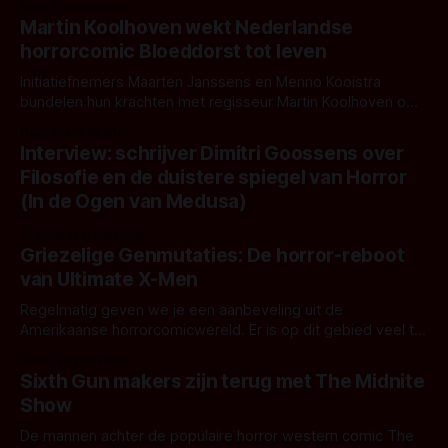
Door Frank Mulder
Martin Koolhoven wekt Nederlandse
horrorcomic Bloeddorst tot leven
Initiatiefnemers Maarten Janssens en Menno Kooistra
bundelen hun krachten met regisseur Martin Koolhoven om
de Nederlandse horrorcomic Bloeddorst #2 te realiseren!
Door Frank Mulder
Interview: schrijver Dimitri Goossens over
Filosofie en de duistere spiegel van Horror
(In de Ogen van Medusa)
Door Ivar Berkman
Griezelige Genmutaties: De horror-reboot
van Ultimate X-Men
Regelmatig geven we je een aanbeveling uit de
Amerikaanse horrorcomicwereld. Er is op dit gebied veel te
ontdekken. Vaak staan deze comics aan de wieg van film-
Door Gerben Prins
en tv-producties die geregeld pas jaren later uit komen. Om
Sixth Gun makers zijn terug met The Midnite
een weg te kunnen vinden in dit gigantische aanbod lichten
Show
wij toppers
De mannen achter de populaire horror western comic The