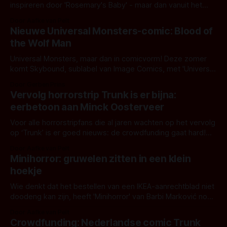
inspireren door 'Rosemary's Baby' - maar dan vanuit het
perspectief van het kind. Met duistere, beklemmende taal
Door Aafke van Pelt
en levendige personages laat Eekhout zien wat écht een
Nieuwe Universal Monsters-comic: Blood of
gruwel is in het leven van een jong meisje: de invloed van
the Wolf Man
mannen.
Universal Monsters, maar dan in comicvorm! Deze zomer
komt Skybound, sublabel van Image Comics, met 'Universal
Monsters: Blood of the Wolf Man'. Een vierdelige comicserie
Door Gerben Prins
die duikt in de wereld van de wolfman.
Vervolg horrorstrip Trunk is er bijna:
eerbetoon aan Minck Oosterveer
Voor alle horrorstripfans die al jaren wachten op het vervolg
op ‘Trunk’ is er goed nieuws: de crowdfunding gaat hard!
De schrijver, een nieuwe tekenaar én de weduwe van
Door Aafke van Pelt
overleden tekenaar Minck Oosterveer namen speciaal voor
Minihorror: gruwelen zitten in een klein
het laatste duwtje wat video’s op.
hoekje
Wie denkt dat het bestellen van een IKEA-aanrechtblad niet
doodeng kan zijn, heeft 'Minihorror' van Barbi Marković nog
niet gelezen. De Oostenrijks-Servische schrijfster
Door Aafke van Pelt
presenteert 134 korte horrorverhalen over één van de
Crowdfunding: Nederlandse comic Trunk