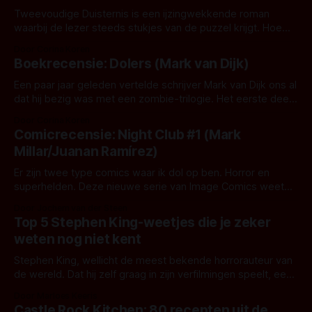
Tweevoudige Duisternis is een ijzingwekkende roman
waarbij de lezer steeds stukjes van de puzzel krijgt. Hoe
deze in elkaar passen en wie welke rol speelt, blijft tot het
Door Corina Koren
eind een mysterie. Een voor de buitenwereld doorsnee
Boekrecensie: Dolers (Mark van Dijk)
gezin. Geheimzinnige mannen met witte baarden. Een
meisje dat haar speciale gaven onder controle
Een paar jaar geleden vertelde schrijver Mark van Dijk ons al
dat hij bezig was met een zombie-trilogie. Het eerste deel,
Dolers, is nu verkrijgbaar. Het verhaal: Van de ene op de
Door Corina Koren
andere dag bevindt Max zich in een wereld vol hongerige
Comicrecensie: Night Club #1 (Mark
zombies. Het meedogenloze virus krijgt zijn vrouw
Millar/Juanan Ramírez)
Er zijn twee type comics waar ik dol op ben. Horror en
superhelden. Deze nieuwe serie van Image Comics weet
deze twee genres handig te verweven. Mark Millar behoeft
Door Jochem van der Steen
voor comic liefhebbers weinig introductie. Naast
Top 5 Stephen King-weetjes die je zeker
succesvolle comics bij Marvel en DC te hebben geschreven
weten nog niet kent
werden zijn comics Kick-Ass, The
Stephen King, wellicht de meest bekende horrorauteur van
de wereld. Dat hij zelf graag in zijn verfilmingen speelt, een
bijna fatale aanrijding heeft gehad, en Kubrick's verfilming
Door Marloes Keeris
van The Shining wel kan schieten weten de
Castle Rock Kitchen: 80 recepten uit de