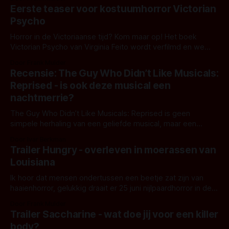
Eerste teaser voor kostuumhorror Victorian
Psycho
Horror in de Victoriaanse tijd? Kom maar op! Het boek
Victorian Psycho van Virginia Feito wordt verfilmd en we
hebben een eerste teaser!
Door Frank Mulder
Recensie: The Guy Who Didn’t Like Musicals:
Reprised - is ook deze musical een
nachtmerrie?
The Guy Who Didn’t Like Musicals: Reprised is geen
simpele herhaling van een geliefde musical, maar een
poging om terug te keren naar het begin met alle kennis
Door Ivar Berkman
van nu. De voorstelling laat zien hoe een ooit kleine
Trailer Hungry - overleven in moerassen van
YouTube-productie is uitgegroeid tot een verrassend rijk
Louisiana
horroruniversum.
Ik hoor dat mensen ondertussen een beetje zat zijn van
haaienhorror, gelukkig draait er 25 juni nijlpaardhorror in de
bioscoop.
Door Frank Mulder
Trailer Saccharine - wat doe jij voor een killer
body?