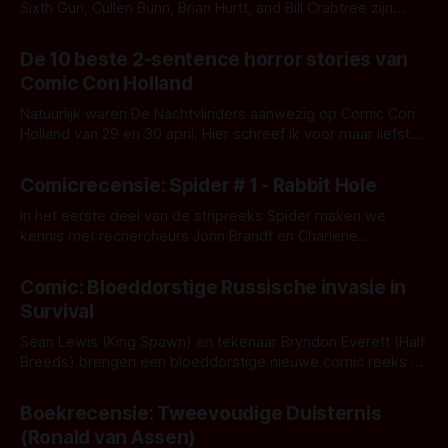
Sixth Gun, Cullen Bunn, Brian Hurtt, and Bill Crabtree zijn
terug met een nieuwe mini-serie. Ze brengen ons in vier
Door Jochem van der Steen
delen het verhaal van een vervloekte filmset. Vijftig jaar
De 10 beste 2-sentence horror stories van
geleden verdween legendarische filmmaker Basil Saxon bij
Comic Con Holland
een vreemd ongeluk op
Natuurlijk waren De Nachtvlinders aanwezig op Comic Con
Holland van 29 en 30 april. Hier schreef ik voor maar liefst
80 horrorliefhebbers die onze stand bezochten een
Door Marloes Keeris
persoonlijke 2-sentence horror story: een griezelverhaal
Comicrecensie: Spider # 1 - Rabbit Hole
van 2 zinnen, geïnspireerd op het onderwerp dat ik ter
plekke kreeg. Inmiddels hebben alle bezoekers
In het eerste deel van de stripreeks Spider maken we
kennis met rechercheurs John Brandt en Charlene
Dubowski. Geheel volgens de buddy cop movie formule
Door Jochem van der Steen
liggen ze elkaar niet echt. Brandt is het type Neanderthaler
Comic: Bloeddorstige Russische invasie in
die denkt dat vrouwen achter het aanrecht horen en
Survival
Dubowski irriteert zich aan zijn houding.
Sean Lewis (King Spawn) en tekenaar Bryndon Everett (Half
Breeds) brengen een bloeddorstige nieuwe comic reeks uit
bij Dark Horse. De pitch van dit project is Red Dawn meets
Door Jochem van der Steen
30 Days Of Night. Een Russissche legermacht bestormt de
Boekrecensie: Tweevoudige Duisternis
kust van Alaska. De twist is dat deze legermacht je bloed
(Ronald van Assen)
wil