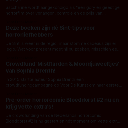
Saccharine wordt aangekondigd als "een gory en geestige
horrorfilm over verlangen, controle en de prijs van
perfectie." Kijk hier de trailer
Door Frank Mulder
Deze boeken zijn dé Sint-tips voor
horrorliefhebbers
De Sint is weer in de regio, maar stomme cadeaus zijn er
legio. Wat voor present moet hij nu zoeken, misschien een
van deze horrorboeken!
Door Frank Mulder
Crowdfund 'Mistflarden & Moordjuweeltjes'
van Sophia Drenth!
In 2015 startte auteur Sophia Drenth een
crowdfundingcampagne op Voor De Kunst om haar eerste
boek 'Bloedwetten' te kunnen realiseren. Dit werd een
Door Frank Mulder
succes en diverse vervolgen volgenden. Nu start ze een
Pre-order horrorcomic Bloeddorst #2 nu en
campagne om haar 10 jarig jubileum te vieren met een
krijg vette extra's!
speciale uitgave! Mistflarden & Moordjuweeltjes wordt
De crowdfunding van de Nederlands horrorcomic
Bloeddorst #2 is nu gestart en hét moment om vette extra's
te krijgen.