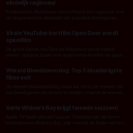
eindelijk regisseur
Productiehuis Blumhouse vond officieel een regisseur voor
de langverwachte adaptatie van populaire horrorgame
'Dead by Daylight'. Volgens de eerste berichten pronkt de
Door Thomas Vanbrabant
naam Rob Savage op de regiestoel, de Britse filmmaker
Virale YouTube-kortfilm Open Door wordt
achter 'Host' en 'The Boogeyman'.
speelfilm
De grens tussen YouTube en Hollywood wordt steeds
kleiner: opnieuw maakt een virale horror-kortfilm de sprong.
Na 'Backrooms', 'Iron Lung' en 'Obsession' is het nu aan
Door Thomas Vanbrabant
'Open Door'. Die wist online miljoenen kijkers te bereiken en
Wereld Bloeddonordag: Top 5 bloederigste
wordt nu een langspeelfilm.
films ooit
Op Wereld Bloeddonordag staan we stil bij de mensen die
hun bloed geven om levens te redden, maar in de wereld
van horror vloeit bloed om heel andere redenen.
Door Janita van Leeuwen
Serie Widow’s Bay krijgt tweede seizoen!
Apple TV heeft officieel seizoen 2 besteld van de horror-
komedieserie Widow’s Bay, vlak voordat de finale van het
eerste seizoen wordt uitgezonden.
Door Frank Mulder