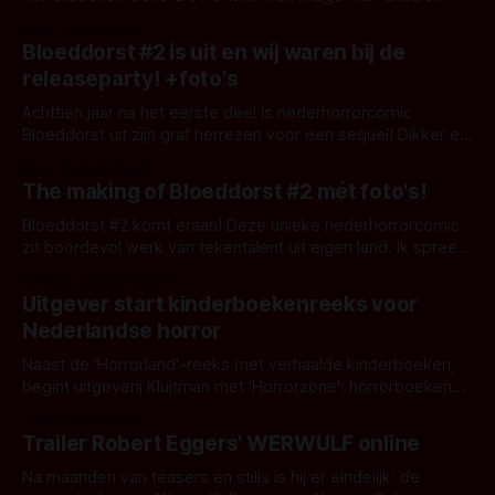
Uitgevers. Het eerste deel verschijnt met Halloween.
Door Frank Mulder
Bloeddorst #2 is uit en wij waren bij de
releaseparty! +foto's
Achttien jaar na het eerste deel is nederhorrorcomic
Bloeddorst uit zijn graf herrezen voor een sequel! Dikker en
enger dan ooit, met als thema: film. Frank en Marloes waren
Door Marloes Keeris
bij de releaseparty.
The making of Bloeddorst #2 mét foto's!
Bloeddorst #2 komt eraan! Deze unieke nederhorrorcomic
zit boordevol werk van tekentalent uit eigen land. Ik spreek
Maarten Gerritsen: de tekenaar die het script van Ate de
Door Marloes Keeris
Jong voor zijn rekening (tekening?) neemt. Kijk je mee hoe
Uitgever start kinderboekenreeks voor
zijn werk tot stand komt?
Nederlandse horror
Naast de 'Horrorland'-reeks met verhaalde kinderboeken,
begint uitgeverij Kluitman met 'Horrorzone': horrorboeken
van Nederlandse schrijvers als Marcel van Driel en Chinouk
Door Frank Mulder
Thijssen voor kinderen van 9+.
Trailer Robert Eggers' WERWULF online
Na maanden van teasers en stills is hij er eindelijk: de