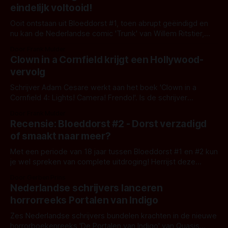
meest beangstigende dingen die er is: het dagelijks leven.
eindelijk voltooid!
Ooit ontstaan uit Bloeddorst #1, toen abrupt geëindigd en
nu kan de Nederlandse comic 'Trunk' van Willem Ritstier,
Minck Oosterveer en Fred de Heij afgerond worden!
Door Frank Mulder
Clown in a Cornfield krijgt een Hollywood-
vervolg
Schrijver Adam Cesare werkt aan het boek 'Clown in a
Cornfield 4: Lights! Camera! Frendo!'. Is de schrijver
geïnspireerd door de verfilming van het eerste boek in de
Door Frank Mulder
reeks?
Recensie: Bloeddorst #2 - Dorst verzadigd
of smaakt naar meer?
Met een periode van 18 jaar tussen Bloeddorst #1 en #2 kun
je wel spreken van complete uitdroging! Herrijst deze
striphorror als vanouds uit het graf? Wij denken van wel.
Door Gerben Prins
Nederlandse schrijvers lanceren
horrorreeks Portalen van Indigo
Zes Nederlandse schrijvers bundelen krachten in de nieuwe
horrorboekenreeks 'De Portalen van Indigo' van Quasis