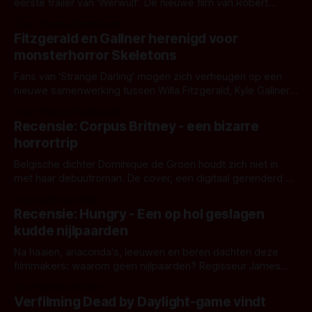
eerste trailer van 'Werwulf'. De nieuwe film van Robert
Eggers toont - zoals we van hem kennen - een rauwe en
Door Thomas Vanbrabant
kille stijl vol folklore en mythe. Het topic deze keer is (kon
Fitzgerald en Gallner herenigd voor
het het al raden?)... de weerwolf. Kijk je mee?
monsterhorror Skeletons
Fans van 'Strange Darling' mogen zich verheugen op een
nieuwe samenwerking tussen Willa Fitzgerald, Kyle Gallner
en regisseur J.T. Mollner. Binnenkort zijn ze te zien in
Door Thomas Vanbrabant
'Skeletons', een nieuwe creature feature waarvoor de
Recensie: Corpus Britney - een bizarre
opnames zijn gestart in Australië.
horrortrip
Belgische dichter Dominique de Groen houdt zich niet in
met haar debuutroman. De cover, een digitaal gerenderd en
bizar muterend lichaam tegen een pastelroze- en blauwe
Door Aafke van Pelt
achtergrond, belooft iets kleurrijks maar onheilspellends,
Recensie: Hungry - Een op hol geslagen
iets ongrijpbaars. En dat maakt De Groen met ieder woord
kudde nijlpaarden
waar.
Na haaien, anaconda's, leeuwen en beren dachten deze
filmmakers: waarom geen nijlpaarden? Regisseur James
Nunn doet het gewoon en aan ons om te oordelen of dat
Door Michel van Dam
goed uitpakt met Hungry of niet.
Verfilming Dead by Daylight-game vindt