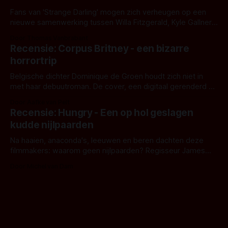
Fans van 'Strange Darling' mogen zich verheugen op een
nieuwe samenwerking tussen Willa Fitzgerald, Kyle Gallner
en regisseur J.T. Mollner. Binnenkort zijn ze te zien in
Door Thomas Vanbrabant
'Skeletons', een nieuwe creature feature waarvoor de
Recensie: Corpus Britney - een bizarre
opnames zijn gestart in Australië.
horrortrip
Belgische dichter Dominique de Groen houdt zich niet in
met haar debuutroman. De cover, een digitaal gerenderd en
bizar muterend lichaam tegen een pastelroze- en blauwe
Door Aafke van Pelt
achtergrond, belooft iets kleurrijks maar onheilspellends,
Recensie: Hungry - Een op hol geslagen
iets ongrijpbaars. En dat maakt De Groen met ieder woord
kudde nijlpaarden
waar.
Na haaien, anaconda's, leeuwen en beren dachten deze
filmmakers: waarom geen nijlpaarden? Regisseur James
Nunn doet het gewoon en aan ons om te oordelen of dat
Door Michel van Dam
goed uitpakt met Hungry of niet.