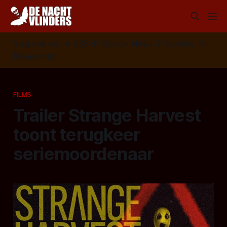
Volg ons op:
📣
RSS
📰
Google News
🦋
Bluesky
✉️
Nieuwsbrief
FILMS
Trailer Strange Harvest
toont terugkeer
seriemoordenaar