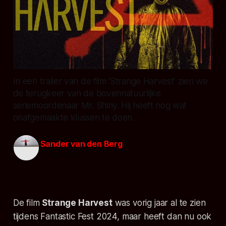
In een trailer van de film ‘Strange Harvest’ zien we
de terugkeer van de bovennatuurlijke
seriemoordenaar Mr. Shiny. Hij heeft nog wat
onafgemaakte klussen te doen.
Sander van den Berg
27 jun. 2025
De film
Strange Harvest
was vorig jaar al te zien
tijdens Fantastic Fest 2024, maar heeft dan nu ook