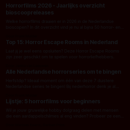
Horrorfilms 2026 - Jaarlijks overzicht
bioscoopreleases
Welke horrorfilms draaien er in 2026 in de Nederlandse
bioscopen? In dit overzicht vind je nu al bijna 50 horror- en
aanverwante films.
Door Frank Mulder
Top 15: Horror Escape Rooms in Nederland
Laat jij je wel eens opsluiten? Deze Horror Escape Rooms
zijn zeer geschikt om te spelen voor horrorliefhebbers.
Door Janita van Leeuwen
Alle Nederlandse horrorseries om te bingen
Herfstdip? Ideaal moment om één van deze 7 duistere
Nederlandse series te bingen! Bij nederhorror denk je al
snel aan horrorfilms, waarschijnlijk specifiek aan De Lift,
Door Frank Mulder
Amsterdamned of The Johnsons. Maar Nederlandse horror
Lijstje: 5 horrorfilms voor beginners
is niet beperkt tot films. Hier een aantal Nederlandse tv-
series uit het duistere of horrorgenre. Als
Wil je jouw gruwelijke hobby dolgraag delen met mensen
die een aardappelschilmes al eng vinden? Probeer ze eens
op te warmen met een instapmodel horrorfilm.
Door Marloes Keeris, Gerben Prins