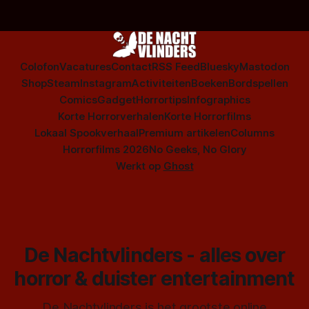
Colofon
Vacatures
Contact
RSS Feed
Bluesky
Mastodon
Shop
Steam
Instagram
Activiteiten
Boeken
Bordspellen
Comics
Gadget
Horrortips
Infographics
Korte Horrorverhalen
Korte Horrorfilms
Lokaal Spookverhaal
Premium artikelen
Columns
Horrorfilms 2026
No Geeks, No Glory
Werkt op
Ghost
De Nachtvlinders - alles over
horror & duister entertainment
De Nachtvlinders is het grootste online