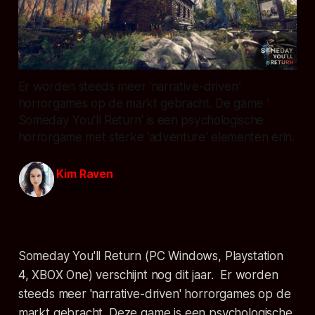
Er worden steeds meer ‘narrative-driven’
horrorgames op de markt gebracht. De game '
Someday You'll Return' is een psychologische
horrorgame met sterke ‘adventure’ elementen erin.
Kim Raven
27 apr. 2019
Someday You'll Return
(PC Windows, Playstation
4, XBOX One) verschijnt nog dit jaar. Er worden
steeds meer 'narrative-driven' horrorgames op de
markt gebracht. Deze game is een psychologische