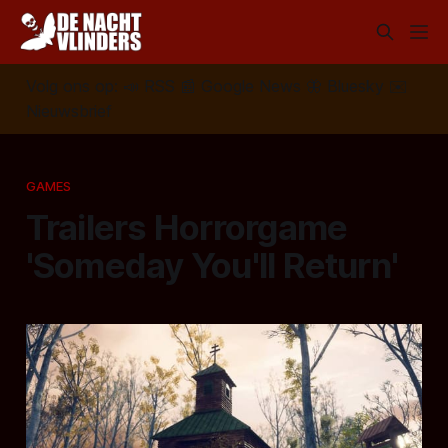
Volg ons op:
📣
RSS
📰
Google News
🦋
Bluesky
✉️
Nieuwsbrief
GAMES
Trailers Horrorgame
'Someday You'll Return'