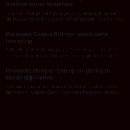
monsterhorror Skeletons
Fans van 'Strange Darling' mogen zich verheugen op een
nieuwe samenwerking tussen Willa Fitzgerald, Kyle Gallner
en regisseur J.T. Mollner. Binnenkort zijn ze te zien in
Door Thomas Vanbrabant
'Skeletons', een nieuwe creature feature waarvoor de
Recensie: Corpus Britney - een bizarre
opnames zijn gestart in Australië.
horrortrip
Belgische dichter Dominique de Groen houdt zich niet in
met haar debuutroman. De cover, een digitaal gerenderd en
bizar muterend lichaam tegen een pastelroze- en blauwe
Door Aafke van Pelt
achtergrond, belooft iets kleurrijks maar onheilspellends,
Recensie: Hungry - Een op hol geslagen
iets ongrijpbaars. En dat maakt De Groen met ieder woord
kudde nijlpaarden
waar.
Na haaien, anaconda's, leeuwen en beren dachten deze
filmmakers: waarom geen nijlpaarden? Regisseur James
Nunn doet het gewoon en aan ons om te oordelen of dat
Door Michel van Dam
goed uitpakt met Hungry of niet.