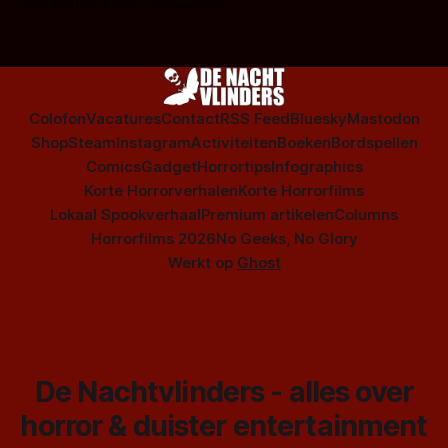
Door Marloes Keeris, Gerben Prins
Colofon
Vacatures
Contact
RSS Feed
Bluesky
Mastodon
Shop
Steam
Instagram
Activiteiten
Boeken
Bordspellen
Comics
Gadget
Horrortips
Infographics
Korte Horrorverhalen
Korte Horrorfilms
Lokaal Spookverhaal
Premium artikelen
Columns
Horrorfilms 2026
No Geeks, No Glory
Werkt op
Ghost
De Nachtvlinders - alles over
horror & duister entertainment