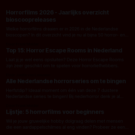
Horrorfilms 2026 - Jaarlijks overzicht
bioscoopreleases
Welke horrorfilms draaien er in 2026 in de Nederlandse
bioscopen? In dit overzicht vind je nu al bijna 50 horror- en
aanverwante films.
Door Frank Mulder
Top 15: Horror Escape Rooms in Nederland
Laat jij je wel eens opsluiten? Deze Horror Escape Rooms
zijn zeer geschikt om te spelen voor horrorliefhebbers.
Door Janita van Leeuwen
Alle Nederlandse horrorseries om te bingen
Herfstdip? Ideaal moment om één van deze 7 duistere
Nederlandse series te bingen! Bij nederhorror denk je al
snel aan horrorfilms, waarschijnlijk specifiek aan De Lift,
Door Frank Mulder
Amsterdamned of The Johnsons. Maar Nederlandse horror
Lijstje: 5 horrorfilms voor beginners
is niet beperkt tot films. Hier een aantal Nederlandse tv-
series uit het duistere of horrorgenre. Als
Wil je jouw gruwelijke hobby dolgraag delen met mensen
die een aardappelschilmes al eng vinden? Probeer ze eens
op te warmen met een instapmodel horrorfilm.