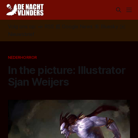
Volg ons op:
📣
RSS
📰
Google News
🦋
Bluesky
✉️
Nieuwsbrief
NEDERHORROR
In the picture: Illustrator
Sjan Weijers