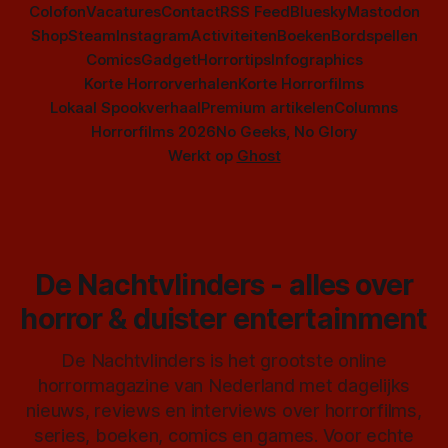
Colofon
Vacatures
Contact
RSS Feed
Bluesky
Mastodon
Shop
Steam
Instagram
Activiteiten
Boeken
Bordspellen
Comics
Gadget
Horrortips
Infographics
Korte Horrorverhalen
Korte Horrorfilms
Lokaal Spookverhaal
Premium artikelen
Columns
Horrorfilms 2026
No Geeks, No Glory
Werkt op
Ghost
De Nachtvlinders - alles over
horror & duister entertainment
De Nachtvlinders is het grootste online
horrormagazine van Nederland met dagelijks
nieuws, reviews en interviews over horrorfilms,
series, boeken, comics en games. Voor echte