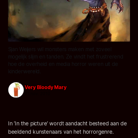
Sjan Weijers wil monsters maken met zoveel
mogelijk slijm en tanden. Ze vindt het frustrerend
hoe de overheid en media horror weren uit de
kinderwereld.
Very Bloody Mary
01 nov. 2010
In ‘In the picture’ wordt aandacht besteed aan de
beeldend kunstenaars van het horrorgenre.