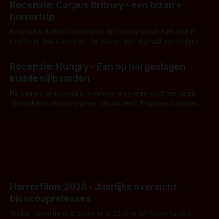
Recensie: Corpus Britney - een bizarre
opnames zijn gestart in Australië.
horrortrip
Belgische dichter Dominique de Groen houdt zich niet in
met haar debuutroman. De cover, een digitaal gerenderd en
bizar muterend lichaam tegen een pastelroze- en blauwe
Door Aafke van Pelt
achtergrond, belooft iets kleurrijks maar onheilspellends,
Recensie: Hungry - Een op hol geslagen
iets ongrijpbaars. En dat maakt De Groen met ieder woord
kudde nijlpaarden
waar.
Na haaien, anaconda's, leeuwen en beren dachten deze
filmmakers: waarom geen nijlpaarden? Regisseur James
Nunn doet het gewoon en aan ons om te oordelen of dat
Door Michel van Dam
goed uitpakt met Hungry of niet.
Horrorfilms 2026 - Jaarlijks overzicht
bioscoopreleases
Welke horrorfilms draaien er in 2026 in de Nederlandse