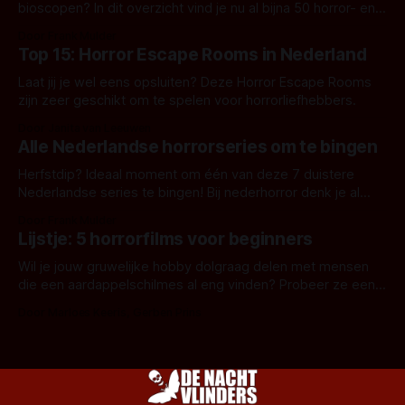
bioscopen? In dit overzicht vind je nu al bijna 50 horror- en
aanverwante films.
Door Frank Mulder
Top 15: Horror Escape Rooms in Nederland
Laat jij je wel eens opsluiten? Deze Horror Escape Rooms
zijn zeer geschikt om te spelen voor horrorliefhebbers.
Door Janita van Leeuwen
Alle Nederlandse horrorseries om te bingen
Herfstdip? Ideaal moment om één van deze 7 duistere
Nederlandse series te bingen! Bij nederhorror denk je al
snel aan horrorfilms, waarschijnlijk specifiek aan De Lift,
Door Frank Mulder
Amsterdamned of The Johnsons. Maar Nederlandse horror
Lijstje: 5 horrorfilms voor beginners
is niet beperkt tot films. Hier een aantal Nederlandse tv-
series uit het duistere of horrorgenre. Als
Wil je jouw gruwelijke hobby dolgraag delen met mensen
die een aardappelschilmes al eng vinden? Probeer ze eens
op te warmen met een instapmodel horrorfilm.
Door Marloes Keeris, Gerben Prins