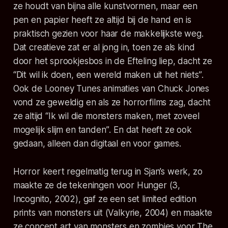
ze houdt van bijna alle kunstvormen, maar een
pen en papier heeft ze altijd bij de hand en is
praktisch gezien voor haar de makkelijkste weg.
Dat creatieve zat er al jong in, toen ze als kind
door het sprookjesbos in de Efteling liep, dacht ze
“Dit wil ik doen, een wereld maken uit het niets”
.
Ook de Looney Tunes animaties van Chuck Jones
vond ze geweldig en als ze horrorfilms zag, dacht
ze altijd
“Ik wil die monsters maken, met zoveel
mogelijk slijm en tanden”
. En dat heeft ze ook
gedaan, alleen dan digitaal en voor games.
Horror keert regelmatig terug in Sjan’s werk, zo
maakte ze de tekeningen voor Hunger (3,
Incognito, 2002), gaf ze een set limited edition
prints van monsters uit (Valkyrie, 2004) en maakte
ze concept art van monsters en zombies voor The