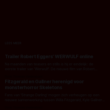
LEES MEER
Trailer Robert Eggers' WERWULF online
Na maanden van teasers en stills is hij er eindelijk: de
eerste trailer van 'Werwulf'. De nieuwe film van Robert
Eggers toont - zoals we van hem kennen - een rauwe en
Door Thomas Vanbrabant
kille stijl vol folklore en mythe. Het topic deze keer is (kon
Fitzgerald en Gallner herenigd voor
het het al raden?)... de weerwolf. Kijk je mee?
monsterhorror Skeletons
Fans van 'Strange Darling' mogen zich verheugen op een
nieuwe samenwerking tussen Willa Fitzgerald, Kyle Gallner
en regisseur J.T. Mollner. Binnenkort zijn ze te zien in
Door Thomas Vanbrabant
'Skeletons', een nieuwe creature feature waarvoor de