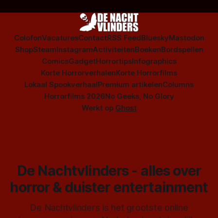
Colofon
Vacatures
Contact
RSS Feed
Bluesky
Mastodon
Shop
Steam
Instagram
Activiteiten
Boeken
Bordspellen
Comics
Gadget
Horrortips
Infographics
Korte Horrorverhalen
Korte Horrorfilms
Lokaal Spookverhaal
Premium artikelen
Columns
Horrorfilms 2026
No Geeks, No Glory
Werkt op
Ghost
De Nachtvlinders - alles over
horror & duister entertainment
De Nachtvlinders is het grootste online