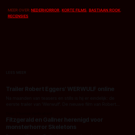
MEER OVER:
NEDERHORROR
,
KORTE FILMS
,
BASTIAAN ROOK
,
RECENSIES
LEES MEER
Trailer Robert Eggers' WERWULF online
Na maanden van teasers en stills is hij er eindelijk: de
eerste trailer van 'Werwulf'. De nieuwe film van Robert
Eggers toont - zoals we van hem kennen - een rauwe en
Door Thomas Vanbrabant
kille stijl vol folklore en mythe. Het topic deze keer is (kon
Fitzgerald en Gallner herenigd voor
het het al raden?)... de weerwolf. Kijk je mee?
monsterhorror Skeletons