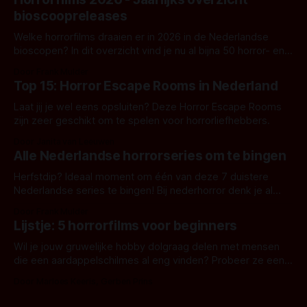
bioscoopreleases
Welke horrorfilms draaien er in 2026 in de Nederlandse
bioscopen? In dit overzicht vind je nu al bijna 50 horror- en
aanverwante films.
Door Frank Mulder
Top 15: Horror Escape Rooms in Nederland
Laat jij je wel eens opsluiten? Deze Horror Escape Rooms
zijn zeer geschikt om te spelen voor horrorliefhebbers.
Door Janita van Leeuwen
Alle Nederlandse horrorseries om te bingen
Herfstdip? Ideaal moment om één van deze 7 duistere
Nederlandse series te bingen! Bij nederhorror denk je al
snel aan horrorfilms, waarschijnlijk specifiek aan De Lift,
Door Frank Mulder
Amsterdamned of The Johnsons. Maar Nederlandse horror
Lijstje: 5 horrorfilms voor beginners
is niet beperkt tot films. Hier een aantal Nederlandse tv-
series uit het duistere of horrorgenre. Als
Wil je jouw gruwelijke hobby dolgraag delen met mensen
die een aardappelschilmes al eng vinden? Probeer ze eens
op te warmen met een instapmodel horrorfilm.
Door Marloes Keeris, Gerben Prins