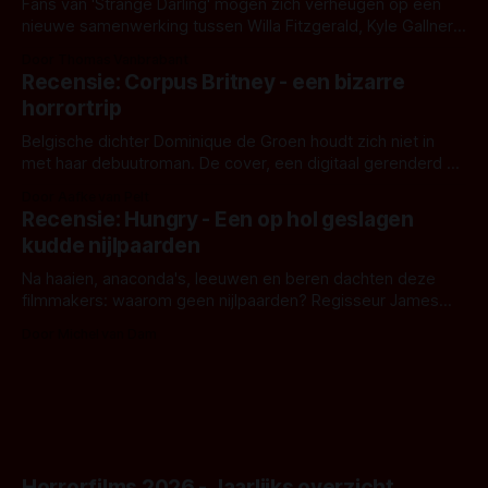
Fans van 'Strange Darling' mogen zich verheugen op een
nieuwe samenwerking tussen Willa Fitzgerald, Kyle Gallner
en regisseur J.T. Mollner. Binnenkort zijn ze te zien in
Door Thomas Vanbrabant
'Skeletons', een nieuwe creature feature waarvoor de
Recensie: Corpus Britney - een bizarre
opnames zijn gestart in Australië.
horrortrip
Belgische dichter Dominique de Groen houdt zich niet in
met haar debuutroman. De cover, een digitaal gerenderd en
bizar muterend lichaam tegen een pastelroze- en blauwe
Door Aafke van Pelt
achtergrond, belooft iets kleurrijks maar onheilspellends,
Recensie: Hungry - Een op hol geslagen
iets ongrijpbaars. En dat maakt De Groen met ieder woord
kudde nijlpaarden
waar.
Na haaien, anaconda's, leeuwen en beren dachten deze
filmmakers: waarom geen nijlpaarden? Regisseur James
Nunn doet het gewoon en aan ons om te oordelen of dat
Door Michel van Dam
goed uitpakt met Hungry of niet.
Horrorfilms 2026 - Jaarlijks overzicht