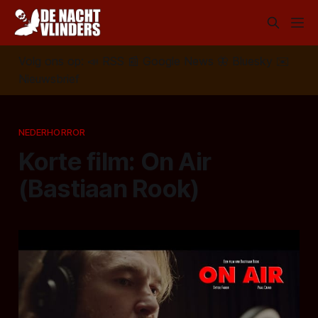
Volg ons op:
📣
RSS
📰
Google News
🦋
Bluesky
✉️
Nieuwsbrief
NEDERHORROR
Korte film: On Air
(Bastiaan Rook)