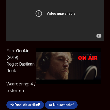
Film:
On Air
(
2019
)
Regie:
Bastiaan
Rook
Waardering:
4
/
5 sterren
📢 Deel dit artikel!
📧 Nieuwsbrief