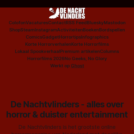
Colofon
Vacatures
Contact
RSS Feed
Bluesky
Mastodon
Shop
Steam
Instagram
Activiteiten
Boeken
Bordspellen
Comics
Gadget
Horrortips
Infographics
Korte Horrorverhalen
Korte Horrorfilms
Lokaal Spookverhaal
Premium artikelen
Columns
Horrorfilms 2026
No Geeks, No Glory
Werkt op
Ghost
De Nachtvlinders - alles over
horror & duister entertainment
De Nachtvlinders is het grootste online