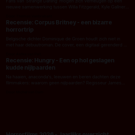
Fans van 'Strange Darling' mogen zich verheugen op een
nieuwe samenwerking tussen Willa Fitzgerald, Kyle Gallner
en regisseur J.T. Mollner. Binnenkort zijn ze te zien in
Door Thomas Vanbrabant
'Skeletons', een nieuwe creature feature waarvoor de
Recensie: Corpus Britney - een bizarre
opnames zijn gestart in Australië.
horrortrip
Belgische dichter Dominique de Groen houdt zich niet in
met haar debuutroman. De cover, een digitaal gerenderd en
bizar muterend lichaam tegen een pastelroze- en blauwe
Door Aafke van Pelt
achtergrond, belooft iets kleurrijks maar onheilspellends,
Recensie: Hungry - Een op hol geslagen
iets ongrijpbaars. En dat maakt De Groen met ieder woord
kudde nijlpaarden
waar.
Na haaien, anaconda's, leeuwen en beren dachten deze
filmmakers: waarom geen nijlpaarden? Regisseur James
Nunn doet het gewoon en aan ons om te oordelen of dat
Door Michel van Dam
goed uitpakt met Hungry of niet.
Horrorfilms 2026 - Jaarlijks overzicht