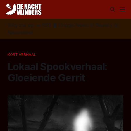
Volg ons op:
📣
RSS
📰
Google News
🦋
Bluesky
✉️
Nieuwsbrief
KORT VERHAAL
Lokaal Spookverhaal:
Gloeiende Gerrit