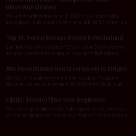
bioscoopreleases
Welke horrorfilms draaien er in 2026 in de Nederlandse
bioscopen? In dit overzicht vind je nu al bijna 50 horror- en
aanverwante films.
Door Frank Mulder
Top 15: Horror Escape Rooms in Nederland
Laat jij je wel eens opsluiten? Deze Horror Escape Rooms
zijn zeer geschikt om te spelen voor horrorliefhebbers.
Door Janita van Leeuwen
Alle Nederlandse horrorseries om te bingen
Herfstdip? Ideaal moment om één van deze 7 duistere
Nederlandse series te bingen! Bij nederhorror denk je al
snel aan horrorfilms, waarschijnlijk specifiek aan De Lift,
Door Frank Mulder
Amsterdamned of The Johnsons. Maar Nederlandse horror
Lijstje: 5 horrorfilms voor beginners
is niet beperkt tot films. Hier een aantal Nederlandse tv-
series uit het duistere of horrorgenre. Als
Wil je jouw gruwelijke hobby dolgraag delen met mensen
die een aardappelschilmes al eng vinden? Probeer ze eens
op te warmen met een instapmodel horrorfilm.
Door Marloes Keeris, Gerben Prins