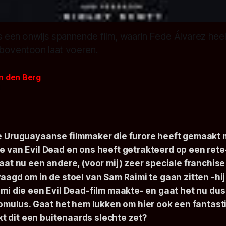
s een onwijs spannende film, waarin Fede Álvarez heel 
boventoon laat voeren.
n den Berg
4
e Uruguayaanse filmmaker die furore heeft gemaakt 
ke van
Evil Dead
en ons heeft getrakteerd op een re
gaat nu een andere, (voor mij) zeer speciale franchis
aagd om in de stoel van Sam Raimi te gaan zitten -hij
imi die een Evil Dead-film maakte- en gaat het nu du
Romulus
. Gaat het hem lukken om hier ook een fantast
ijkt dit een buitenaards slechte zet?