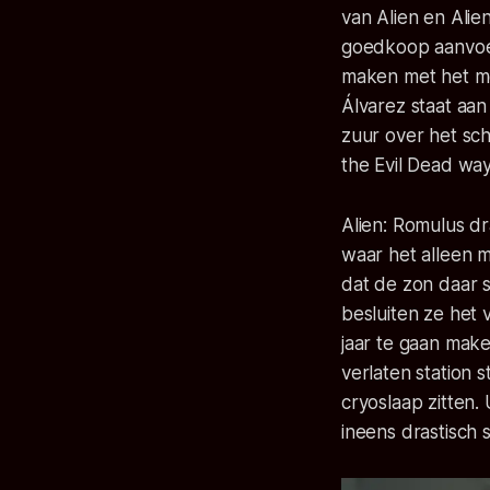
van
Alien
en
Alie
goedkoop aanvoelt
maken met het me
Álvarez staat aan
zuur over het sch
the Evil Dead wa
Alien: Romulus
dr
waar het alleen m
dat de zon daar s
besluiten ze het 
jaar te gaan make
verlaten station 
cryoslaap zitten.
ineens drastisch s