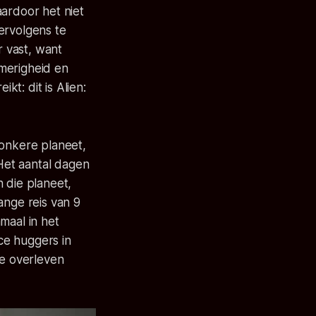
ardoor het niet
ervolgens te
 vast, want
smerigheid en
kt: dit is
Alien:
donkere planeet,
 Het aantal dagen
 die planeet,
ange reis van 9
maal in het
ce huggers
in
te overleven