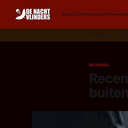
Vacatures
Nederhorror
Recensie
Volg ons op:
📣
R
RECENSIES
Recen
buiten