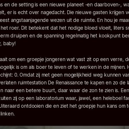
ns
en de setting is een nieuwe planeet -en daarboven-, wa
, er is echt over nagedacht. Die nieuwe gasten krijgen v
est angstaanjagende wezen uit de ruimte. En hou je maar
 het roer. Dit betekent dat het nodige bloed vloeit, liters 
erm druipen en de spanning regelmatig het kookpunt berei
y, baby
!
aait om een groepje jongeren wat vast zit op een verre, 
ogelijk is om als boer te leven of te werken in de mijnen.
chijnt: 0. Omdat zij met geen mogelijkheid weg kunnen van
verlaten ruimtestation De Renaissance te kapen en zo de l
n naar een betere buurt, daar waar de zon te zien is. Een
stuiten zij op een laboratorium waar, jawel, een heleboel
fa
 Uiteraard ontdooien die en ziet het groepje hun kans om 
linken.