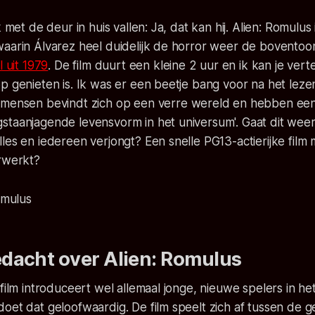
k met de deur in huis vallen: Ja, dat kan hij.
Alien: Romulus
aarin Álvarez heel duidelijk de horror weer de boventoon
l uit 1979
. De film duurt een kleine 2 uur en ik kan je vert
p genieten is. Ik was er een beetje bang voor na het leze
 mensen bevindt zich op een verre wereld en hebben een
staanjagende levensvorm in het universum
'. Gaat dit we
les en iedereen verjongt? Een snelle PG13-actierijke fil
erwerkt?
dacht over Alien: Romulus
 film introduceert wel allemaal jonge, nieuwe spelers in het
oet dat geloofwaardig. De film speelt zich af tussen de 