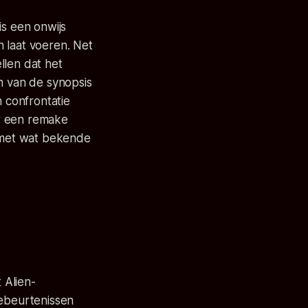
is een onwijs
 laat voeren. Net
ellen dat het
n van de synopsis
 confrontatie
er een remake
m met wat bekende
 Alien-
gebeurtenissen