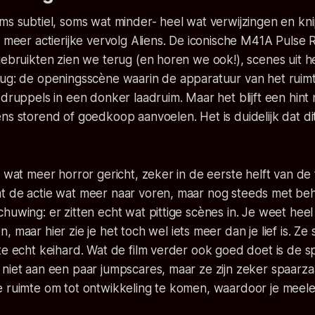
ms subtiel, soms wat minder- heel wat verwijzingen en kn
s meer actierijke vervolg
Aliens
. De iconische M41A Pulse R
gebruikten zien we terug (en horen we ook!), scenes uit h
rug: de openingsscène waarin de apparatuur van het ruim
 druppels in een donker laadruim. Maar het blijft een hint n
ns storend of goedkoop aanvoelen. Het is duidelijk dat dit
.
s wat meer horror gericht, zeker in de eerste helft van de f
t de actie wat meer naar voren, maar nog steeds met beho
huwing: er zitten echt wat pittige scènes in. Je weet hee
, maar hier zie je het toch wel iets meer dan je lief is. Ze
mte echt keihard. Wat de film verder ook goed doet is de
 niet aan een paar jumpscares, maar ze zijn zeker spaarz
e ruimte om tot ontwikkeling te komen, waardoor je meel