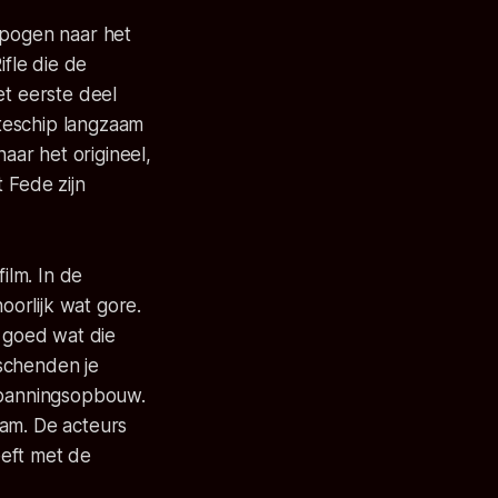
ipogen naar het
ifle die de
et eerste deel
teschip langzaam
aar het origineel,
 Fede zijn
ilm. In de
orlijk wat gore.
l goed wat die
 schenden je
 spanningsopbouw.
aam. De acteurs
eeft met de