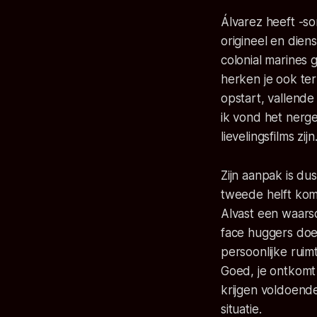
Álvarez heeft -so
origineel en dien
colonial marines 
herken je ook te
opstart, vallende
ik vond het nerge
lievelingsfilms zijn
Zijn aanpak is du
tweede helft kom
Alvast een waarsc
face huggers
doen
persoonlijke rui
Goed, je ontkomt
krijgen voldoend
situatie.