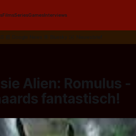
s
Films
Series
Games
Interviews
SS
📰
Google News
🦋
Bluesky
✉️
Nieuwsbrief
sie Alien: Romulus -
aards fantastisch!