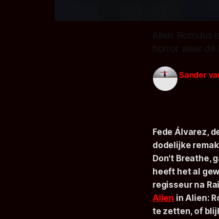
Alien: Romulus i
horror weer de 
Sander va
14 aug. 202
Fede Álvarez, d
dodelijke rema
Don't Breathe
, 
heeft het al gew
regisseur na Ra
Alien
in
Alien: 
te zetten, of bl