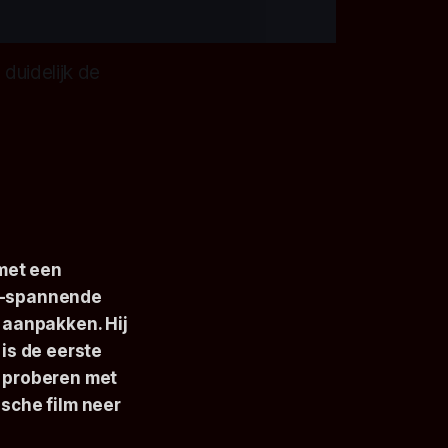
duidelijk de
met een
te-spannende
e aanpakken. Hij
 is de eerste
s proberen met
ische film neer