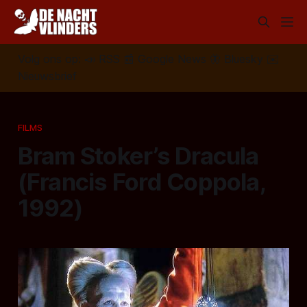
Volg ons op:
📣
RSS
📰
Google News
🦋
Bluesky
✉️
Nieuwsbrief
FILMS
Bram Stoker’s Dracula
(Francis Ford Coppola,
1992)