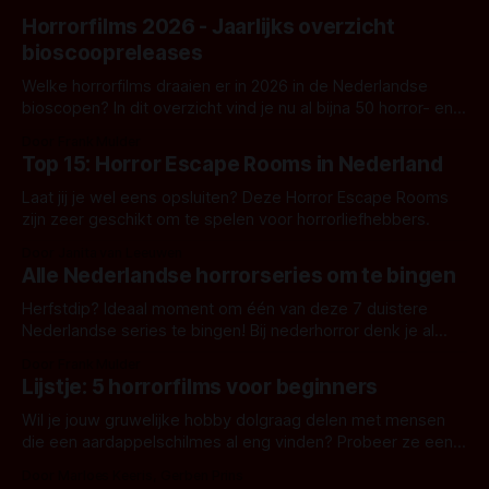
Horrorfilms 2026 - Jaarlijks overzicht
bioscoopreleases
Welke horrorfilms draaien er in 2026 in de Nederlandse
bioscopen? In dit overzicht vind je nu al bijna 50 horror- en
aanverwante films.
Door Frank Mulder
Top 15: Horror Escape Rooms in Nederland
Laat jij je wel eens opsluiten? Deze Horror Escape Rooms
zijn zeer geschikt om te spelen voor horrorliefhebbers.
Door Janita van Leeuwen
Alle Nederlandse horrorseries om te bingen
Herfstdip? Ideaal moment om één van deze 7 duistere
Nederlandse series te bingen! Bij nederhorror denk je al
snel aan horrorfilms, waarschijnlijk specifiek aan De Lift,
Door Frank Mulder
Amsterdamned of The Johnsons. Maar Nederlandse horror
Lijstje: 5 horrorfilms voor beginners
is niet beperkt tot films. Hier een aantal Nederlandse tv-
series uit het duistere of horrorgenre. Als
Wil je jouw gruwelijke hobby dolgraag delen met mensen
die een aardappelschilmes al eng vinden? Probeer ze eens
op te warmen met een instapmodel horrorfilm.
Door Marloes Keeris, Gerben Prins