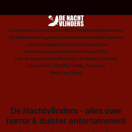
Colofon
Vacatures
Contact
RSS Feed
Bluesky
Mastodon
Shop
Steam
Instagram
Activiteiten
Boeken
Bordspellen
Comics
Gadget
Horrortips
Infographics
Korte Horrorverhalen
Korte Horrorfilms
Lokaal Spookverhaal
Premium artikelen
Columns
Horrorfilms 2026
No Geeks, No Glory
Werkt op
Ghost
De Nachtvlinders - alles over
horror & duister entertainment