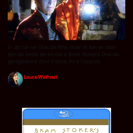
Er zijn tal van Dracula films, maar er kan er maar
één de beste zijn en dat is Bram Stoker’s Dracula
geregisseerd door Francis Ford Coppola.
Laura Walhout
16 jan. 2013