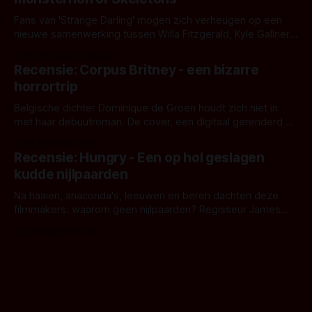
Fans van 'Strange Darling' mogen zich verheugen op een
nieuwe samenwerking tussen Willa Fitzgerald, Kyle Gallner
en regisseur J.T. Mollner. Binnenkort zijn ze te zien in
Door Thomas Vanbrabant
'Skeletons', een nieuwe creature feature waarvoor de
Recensie: Corpus Britney - een bizarre
opnames zijn gestart in Australië.
horrortrip
Belgische dichter Dominique de Groen houdt zich niet in
met haar debuutroman. De cover, een digitaal gerenderd en
bizar muterend lichaam tegen een pastelroze- en blauwe
Door Aafke van Pelt
achtergrond, belooft iets kleurrijks maar onheilspellends,
Recensie: Hungry - Een op hol geslagen
iets ongrijpbaars. En dat maakt De Groen met ieder woord
kudde nijlpaarden
waar.
Na haaien, anaconda's, leeuwen en beren dachten deze
filmmakers: waarom geen nijlpaarden? Regisseur James
Nunn doet het gewoon en aan ons om te oordelen of dat
Door Michel van Dam
goed uitpakt met Hungry of niet.