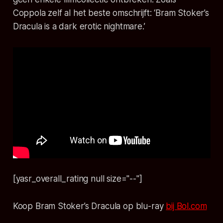
Coppola zelf al het beste omschrijft:
‘Bram Stoker’s
Dracula is a dark erotic nightmare.’
[yasr_overall_rating null size="--"]
Koop Bram Stoker’s Dracula op blu-ray
bij Bol.com