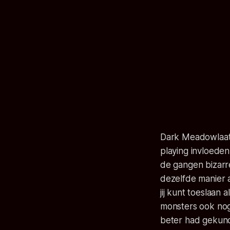
Dark Meadowlaat z
playing invloeden
de gangen bizarre
dezelfde manier al
jij kunt toeslaan
monsters ook nog 
beter had gekund