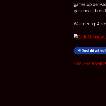
games op de iPad
game maar is ond
Waardering: 4 st
📢 Deel dit artikel
MEER OVER:
GAMES
,