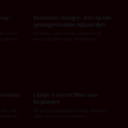
ney -
Recensie: Hungry - Een op hol
geslagen kudde nijlpaarden
de Groen
Na haaien, anaconda's, leeuwen en
ebuutroman.
beren dachten deze filmmakers:
erd en
waarom geen nijlpaarden? Regisseur
Door Michel van Dam
 een
James Nunn doet het gewoon en aan
grond,
ons om te oordelen of dat goed uitpakt
met Hungry of niet.
aars. En dat
ord waar.
orseries
Lijstje: 5 horrorfilms voor
beginners
 één van
Wil je jouw gruwelijke hobby dolgraag
series te
delen met mensen die een
aardappelschilmes al eng vinden?
Door Marloes Keeris, Gerben Prins
 specifiek
Probeer ze eens op te warmen met een