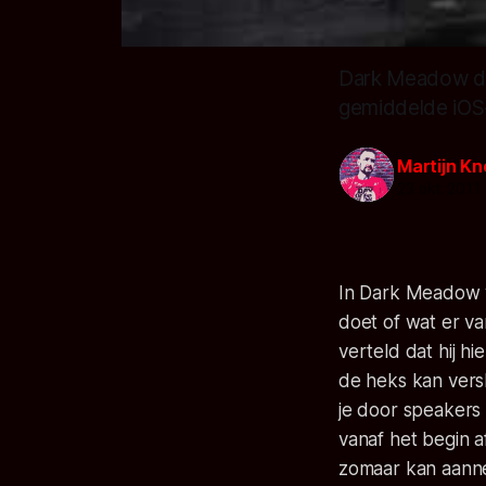
Dark Meadow dra
gemiddelde iOS-
Martijn Kn
23 okt. 2011
In Dark Meadow w
doet of wat er va
verteld dat hij hi
de heks kan versl
je door speakers 
vanaf het begin af
zomaar kan aann