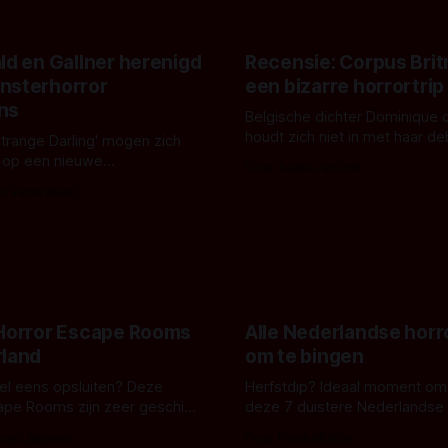
ld en Gallner herenigd
Recensie: Corpus Brit
nsterhorror
een bizarre horrortrip
ns
Belgische dichter Dominique 
houdt zich niet in met haar d
Strange Darling' mogen zich
De cover, een digitaal gerend
 op een nieuwe
Door Aafke van Pelt
bizar muterend lichaam tegen
ng tussen Willa Fitzgerald,
s Vanbrabant
pastelroze- en blauwe achter
r en regisseur J.T. Mollner.
belooft iets kleurrijks maar
zijn ze te zien in 'Skeletons',
onheilspellends, iets ongrijpb
 creature feature waarvoor
maakt De Groen met ieder wo
zijn gestart in Australië.
 Horror Escape Rooms
Alle Nederlandse horr
rland
om te bingen
 wel eens opsluiten? Deze
Herfstdip? Ideaal moment om
ape Rooms zijn zeer geschikt
deze 7 duistere Nederlandse 
en voor horrorliefhebbers.
bingen! Bij nederhorror denk je al snel
 van Leeuwen
Door Frank Mulder
aan horrorfilms, waarschijnlijk