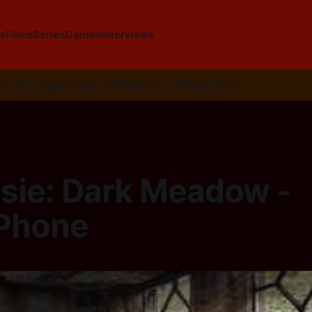
s
Films
Series
Games
Interviews
SS
📰
Google News
🦋
Bluesky
✉️
Nieuwsbrief
sie: Dark Meadow -
iPhone