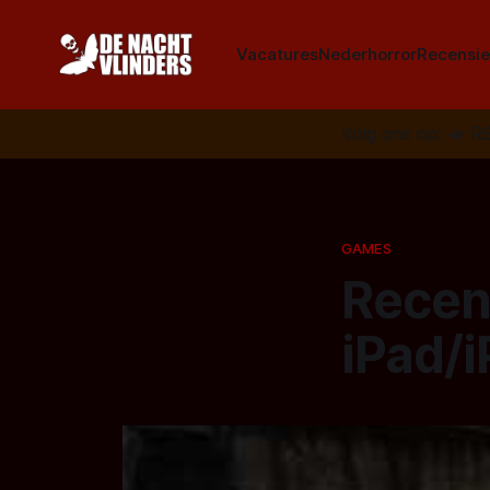
Vacatures
Nederhorror
Recensie
Volg ons op:
📣
R
GAMES
Recen
iPad/