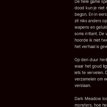
De hele game spee
dood kun je niet 
begon. En in eerst
zit niks anders o
wapens en gelukki
soms irritant. De
hoorde ik niet t
het verhaal is ge
Op den duur herb
waar het goud lig
iets te vervelen.
verzamelen om ee
verslaan.
Dark Meadow loop
monsters, hoe het