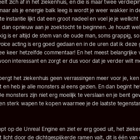
lt zich af in het ziekenhuis, en die is maar twee verdiepi
maar als je energie balk leeg is wordt je weer wakker in 
e instantie lijkt dat een groot nadeel en voel je je wellich
p dan opnieuw aan je zoektocht te beginnen. Je houdt wel 
g is er altijd de stem van de oude man, soms grappig, so
 voice acting is erg goed gedaan en in de uren dat ik dez
wee keer hetzelfde commentaar! En het meest belangrijke
woon interessant en zorgt er dus voor dat je verder wilt 
ergt het ziekenhuis geen verrassingen meer voor je, ken
t en heb je alle monsters al eens gezien. En dan begint he
 De monsters zijn niet erg moeilijk te verslaan en je bent 
n sterk wapen te kopen waarmee je de laatste tegenst
t op de Unreal Engine en ziet er erg goed uit, het zieke
 licht door de dichtgespijkerde ramen valt, dit is één van