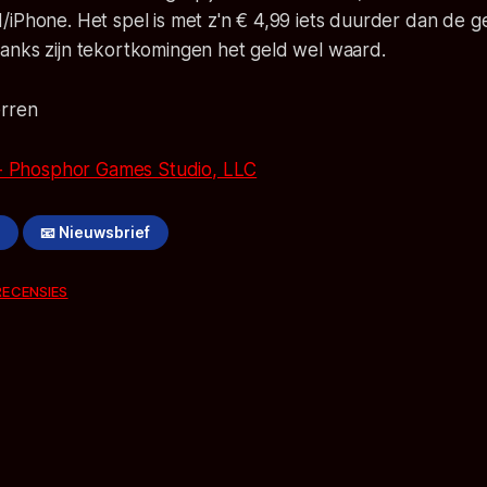
/iPhone. Het spel is met z'n € 4,99 iets duurder dan de 
anks zijn tekortkomingen het geld wel waard.
erren
!
📧 Nieuwsbrief
RECENSIES