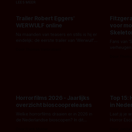
LEES MEER
Trailer Robert Eggers'
Fitzgera
WERWULF online
voor mo
Skeleto
Na maanden van teasers en stills is hij er
eindelijk: de eerste trailer van 'Werwulf'.
Fans van '
De nieuwe film van Robert Eggers toont
verheugen
Door Thomas Vanbrabant
- zoals we van hem kennen - een rauwe
samenwerki
Door Thoma
en kille stijl vol folklore en mythe. Het
Kyle Gallne
topic deze keer is (kon het het al
Binnenkort 
raden?)... de weerwolf. Kijk je mee?
een nieuwe
de opnames 
Horrorfilms 2026 - Jaarlijks
Top 15:
overzicht bioscoopreleases
in Nede
Welke horrorfilms draaien er in 2026 in
Laat jij je
de Nederlandse bioscopen? In dit
Horror Esc
overzicht vind je nu al bijna 50 horror- en
om te spel
Door Frank Mulder
Door Janita
aanverwante films.