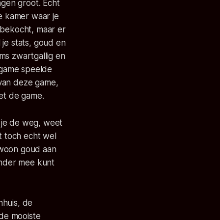
ngen groot. Echt
de kamer waar je
t bekocht, maar er
je stats, goud en
ms zwartgallig en
e game speelde
 van deze game,
met de game.
 je de weg, weet
t toch echt wel
gewoon goud aan
ander mee kunt
nhuis, de
 de mooiste