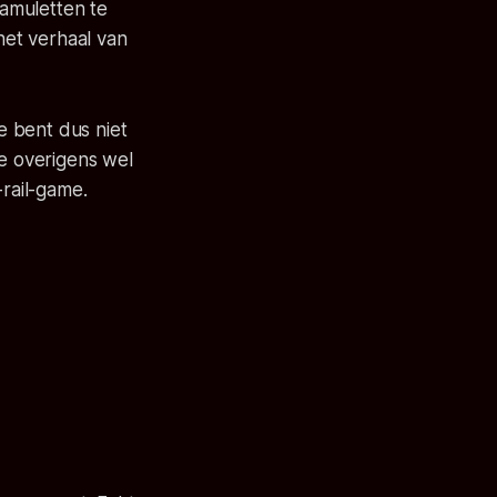
amuletten te
het verhaal van
e bent dus niet
je overigens wel
-rail-game.