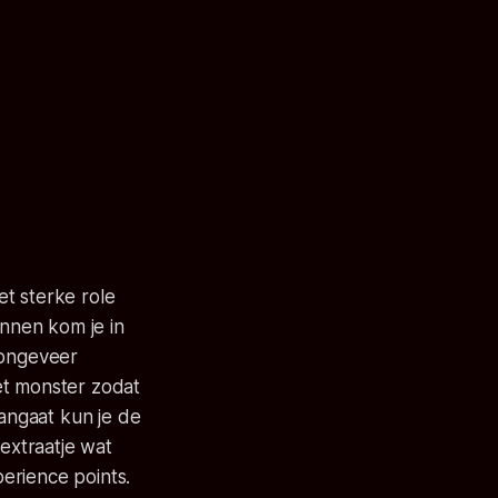
t sterke role
ennen kom je in
 ongeveer
het monster zodat
aangaat kun je de
 extraatje wat
erience points.