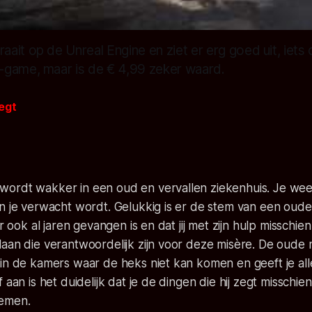
ait op de Unreal Engine en ziet er erg goed uit, iets
game, maar is de € 4,99 zeker waard.
egt
ordt wakker in een oud en vervallen ziekenhuis. Je weet 
n je verwacht wordt. Gelukkig is er de stem van een oude
er ook al jaren gevangen is en dat jij met zijn hulp misschi
aan die verantwoordelijk zijn voor deze misère. De oude 
in de kamers waar de heks niet kan komen en geeft je alle
 aan is het duidelijk dat je de dingen die hij zegt misschien
emen.