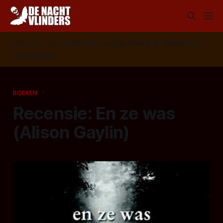
Volg ons op:
📣
RSS
📰
Google News
🦋
Bluesky
✉️
Nieuwsbrief
BOEKEN
Recensie: En ze was
(Alison Gaylin)