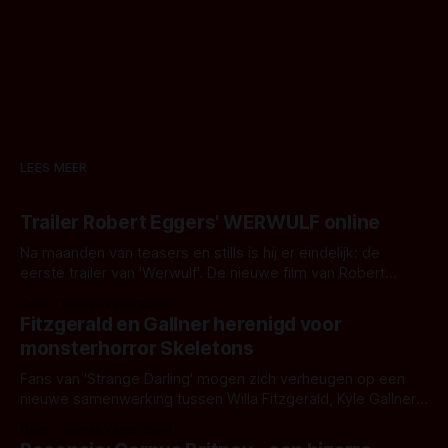
LEES MEER
Trailer Robert Eggers' WERWULF online
Na maanden van teasers en stills is hij er eindelijk: de
eerste trailer van 'Werwulf'. De nieuwe film van Robert
Eggers toont - zoals we van hem kennen - een rauwe en
Door Thomas Vanbrabant
kille stijl vol folklore en mythe. Het topic deze keer is (kon
Fitzgerald en Gallner herenigd voor
het het al raden?)... de weerwolf. Kijk je mee?
monsterhorror Skeletons
Fans van 'Strange Darling' mogen zich verheugen op een
nieuwe samenwerking tussen Willa Fitzgerald, Kyle Gallner
en regisseur J.T. Mollner. Binnenkort zijn ze te zien in
Door Thomas Vanbrabant
'Skeletons', een nieuwe creature feature waarvoor de