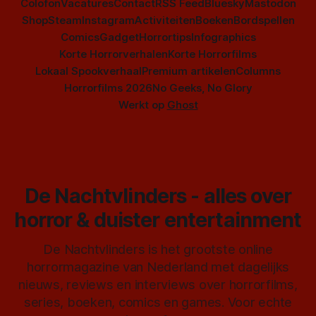
Colofon
Vacatures
Contact
RSS Feed
Bluesky
Mastodon
Shop
Steam
Instagram
Activiteiten
Boeken
Bordspellen
Comics
Gadget
Horrortips
Infographics
Korte Horrorverhalen
Korte Horrorfilms
Lokaal Spookverhaal
Premium artikelen
Columns
Horrorfilms 2026
No Geeks, No Glory
Werkt op
Ghost
De Nachtvlinders - alles over
horror & duister entertainment
De Nachtvlinders is het grootste online
horrormagazine van Nederland met dagelijks
nieuws, reviews en interviews over horrorfilms,
series, boeken, comics en games. Voor echte