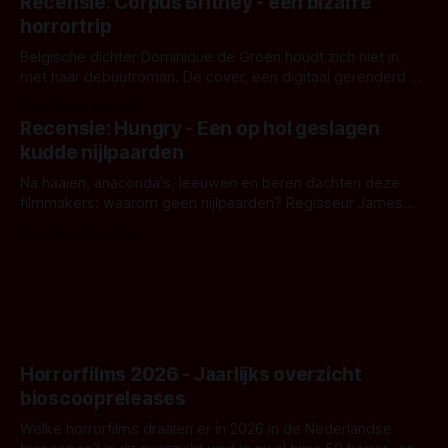
Recensie: Corpus Britney - een bizarre
opnames zijn gestart in Australië.
horrortrip
Belgische dichter Dominique de Groen houdt zich niet in
met haar debuutroman. De cover, een digitaal gerenderd en
bizar muterend lichaam tegen een pastelroze- en blauwe
Door Aafke van Pelt
achtergrond, belooft iets kleurrijks maar onheilspellends,
Recensie: Hungry - Een op hol geslagen
iets ongrijpbaars. En dat maakt De Groen met ieder woord
kudde nijlpaarden
waar.
Na haaien, anaconda's, leeuwen en beren dachten deze
filmmakers: waarom geen nijlpaarden? Regisseur James
Nunn doet het gewoon en aan ons om te oordelen of dat
Door Michel van Dam
goed uitpakt met Hungry of niet.
Horrorfilms 2026 - Jaarlijks overzicht
bioscoopreleases
Welke horrorfilms draaien er in 2026 in de Nederlandse