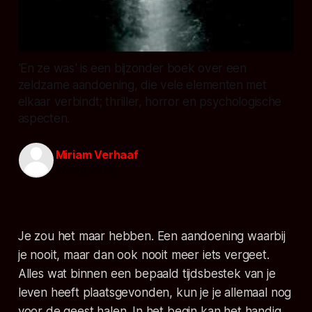
'En ze was' is een bijzonder boek over een
zeldzame aandoening, die vele elementen met
elkaar verbindt; thriller, horror en psychologische
aspecten.
Miriam Verhaaf
27 aug. 2014
Je zou het maar hebben. Een aandoening waarbij
je nooit, maar dan ook nooit meer iets vergeet.
Alles wat binnen een bepaald tijdsbestek van je
leven heeft plaatsgevonden, kun je je allemaal nog
voor de geest halen. In het begin kan het handig