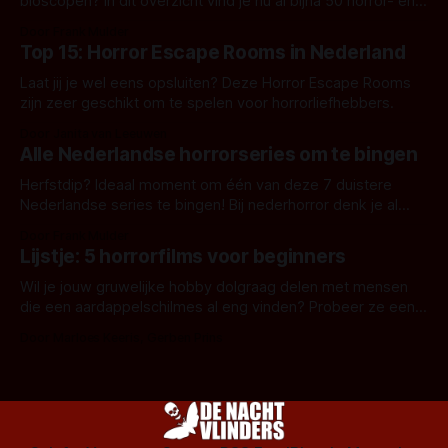
bioscopen? In dit overzicht vind je nu al bijna 50 horror- en
aanverwante films.
Door Frank Mulder
Top 15: Horror Escape Rooms in Nederland
Laat jij je wel eens opsluiten? Deze Horror Escape Rooms
zijn zeer geschikt om te spelen voor horrorliefhebbers.
Door Janita van Leeuwen
Alle Nederlandse horrorseries om te bingen
Herfstdip? Ideaal moment om één van deze 7 duistere
Nederlandse series te bingen! Bij nederhorror denk je al
snel aan horrorfilms, waarschijnlijk specifiek aan De Lift,
Door Frank Mulder
Amsterdamned of The Johnsons. Maar Nederlandse horror
Lijstje: 5 horrorfilms voor beginners
is niet beperkt tot films. Hier een aantal Nederlandse tv-
series uit het duistere of horrorgenre. Als
Wil je jouw gruwelijke hobby dolgraag delen met mensen
die een aardappelschilmes al eng vinden? Probeer ze eens
op te warmen met een instapmodel horrorfilm.
Door Marloes Keeris, Gerben Prins