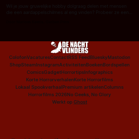
series uit het duistere of horrorgenre. Als
Wil je jouw gruwelijke hobby dolgraag delen met mensen
die een aardappelschilmes al eng vinden? Probeer ze eens
op te warmen met een instapmodel horrorfilm.
Door Marloes Keeris, Gerben Prins
Colofon
Vacatures
Contact
RSS Feed
Bluesky
Mastodon
Shop
Steam
Instagram
Activiteiten
Boeken
Bordspellen
Comics
Gadget
Horrortips
Infographics
Korte Horrorverhalen
Korte Horrorfilms
Lokaal Spookverhaal
Premium artikelen
Columns
Horrorfilms 2026
No Geeks, No Glory
Werkt op
Ghost