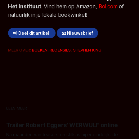
Het Instituut
. Vind hem op Amazon,
Bol.com
of
natuurlijk in je lokale boekwinkel!
📢 Deel dit artikel!
📧 Nieuwsbrief
MEER OVER:
BOEKEN
,
RECENSIES
,
STEPHEN KING
LEES MEER
Trailer Robert Eggers' WERWULF online
Na maanden van teasers en stills is hij er eindelijk: de