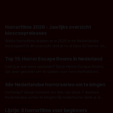
Horrorfilms 2026 - Jaarlijks overzicht
bioscoopreleases
Welke horrorfilms draaien er in 2026 in de Nederlandse
bioscopen? In dit overzicht vind je nu al bijna 50 horror- en
aanverwante films.
Door Frank Mulder
Top 15: Horror Escape Rooms in Nederland
Laat jij je wel eens opsluiten? Deze Horror Escape Rooms
zijn zeer geschikt om te spelen voor horrorliefhebbers.
Door Janita van Leeuwen
Alle Nederlandse horrorseries om te bingen
Herfstdip? Ideaal moment om één van deze 7 duistere
Nederlandse series te bingen! Bij nederhorror denk je al
snel aan horrorfilms, waarschijnlijk specifiek aan De Lift,
Door Frank Mulder
Amsterdamned of The Johnsons. Maar Nederlandse horror
Lijstje: 5 horrorfilms voor beginners
is niet beperkt tot films. Hier een aantal Nederlandse tv-