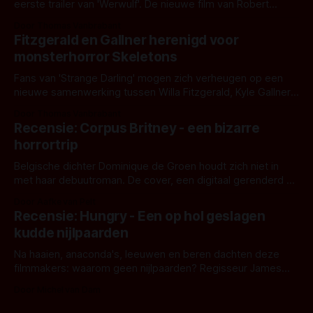
eerste trailer van 'Werwulf'. De nieuwe film van Robert
Eggers toont - zoals we van hem kennen - een rauwe en
Door Thomas Vanbrabant
kille stijl vol folklore en mythe. Het topic deze keer is (kon
Fitzgerald en Gallner herenigd voor
het het al raden?)... de weerwolf. Kijk je mee?
monsterhorror Skeletons
Fans van 'Strange Darling' mogen zich verheugen op een
nieuwe samenwerking tussen Willa Fitzgerald, Kyle Gallner
en regisseur J.T. Mollner. Binnenkort zijn ze te zien in
Door Thomas Vanbrabant
'Skeletons', een nieuwe creature feature waarvoor de
Recensie: Corpus Britney - een bizarre
opnames zijn gestart in Australië.
horrortrip
Belgische dichter Dominique de Groen houdt zich niet in
met haar debuutroman. De cover, een digitaal gerenderd en
bizar muterend lichaam tegen een pastelroze- en blauwe
Door Aafke van Pelt
achtergrond, belooft iets kleurrijks maar onheilspellends,
Recensie: Hungry - Een op hol geslagen
iets ongrijpbaars. En dat maakt De Groen met ieder woord
kudde nijlpaarden
waar.
Na haaien, anaconda's, leeuwen en beren dachten deze
filmmakers: waarom geen nijlpaarden? Regisseur James
Nunn doet het gewoon en aan ons om te oordelen of dat
Door Michel van Dam
goed uitpakt met Hungry of niet.