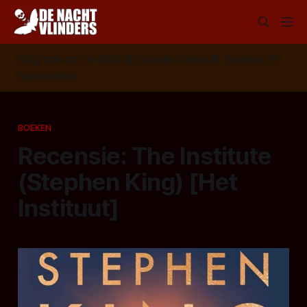
Volg ons op:
📣
RSS
📰
Google News
🦋
Bluesky
✉️
Nieuwsbrief
BOEKEN
Recensie: The Institute
(Stephen King) [Het
Instituut]