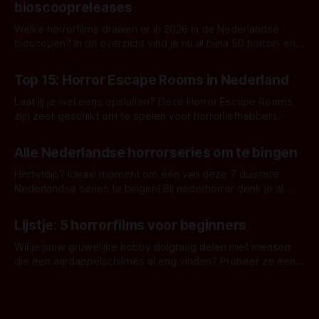
bioscoopreleases
Welke horrorfilms draaien er in 2026 in de Nederlandse
bioscopen? In dit overzicht vind je nu al bijna 50 horror- en
aanverwante films.
Door Frank Mulder
Top 15: Horror Escape Rooms in Nederland
Laat jij je wel eens opsluiten? Deze Horror Escape Rooms
zijn zeer geschikt om te spelen voor horrorliefhebbers.
Door Janita van Leeuwen
Alle Nederlandse horrorseries om te bingen
Herfstdip? Ideaal moment om één van deze 7 duistere
Nederlandse series te bingen! Bij nederhorror denk je al
snel aan horrorfilms, waarschijnlijk specifiek aan De Lift,
Door Frank Mulder
Amsterdamned of The Johnsons. Maar Nederlandse horror
Lijstje: 5 horrorfilms voor beginners
is niet beperkt tot films. Hier een aantal Nederlandse tv-
series uit het duistere of horrorgenre. Als
Wil je jouw gruwelijke hobby dolgraag delen met mensen
die een aardappelschilmes al eng vinden? Probeer ze eens
op te warmen met een instapmodel horrorfilm.
Door Marloes Keeris, Gerben Prins