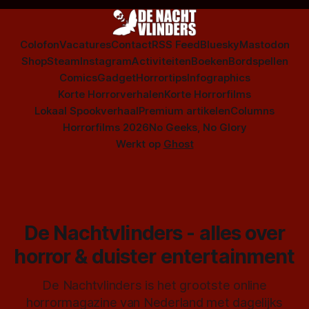
Colofon
Vacatures
Contact
RSS Feed
Bluesky
Mastodon
Shop
Steam
Instagram
Activiteiten
Boeken
Bordspellen
Comics
Gadget
Horrortips
Infographics
Korte Horrorverhalen
Korte Horrorfilms
Lokaal Spookverhaal
Premium artikelen
Columns
Horrorfilms 2026
No Geeks, No Glory
Werkt op
Ghost
De Nachtvlinders - alles over
horror & duister entertainment
De Nachtvlinders is het grootste online
horrormagazine van Nederland met dagelijks