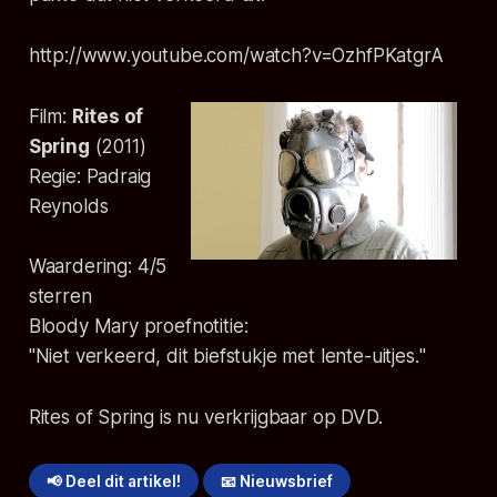
http://www.youtube.com/watch?v=OzhfPKatgrA
Film:
Rites of
Spring
(
2011
)
Regie:
Padraig
Reynolds
Waardering:
4
/5
sterren
Bloody Mary proefnotitie:
"
Niet verkeerd, dit biefstukje met lente-uitjes.
"
Rites of Spring is nu verkrijgbaar op DVD.
📢 Deel dit artikel!
📧 Nieuwsbrief