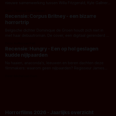
nieuwe samenwerking tussen Willa Fitzgerald, Kyle Gallner
en regisseur J.T. Mollner. Binnenkort zijn ze te zien in
Door Thomas Vanbrabant
'Skeletons', een nieuwe creature feature waarvoor de
Recensie: Corpus Britney - een bizarre
opnames zijn gestart in Australië.
horrortrip
Belgische dichter Dominique de Groen houdt zich niet in
met haar debuutroman. De cover, een digitaal gerenderd en
bizar muterend lichaam tegen een pastelroze- en blauwe
Door Aafke van Pelt
achtergrond, belooft iets kleurrijks maar onheilspellends,
Recensie: Hungry - Een op hol geslagen
iets ongrijpbaars. En dat maakt De Groen met ieder woord
kudde nijlpaarden
waar.
Na haaien, anaconda's, leeuwen en beren dachten deze
filmmakers: waarom geen nijlpaarden? Regisseur James
Nunn doet het gewoon en aan ons om te oordelen of dat
Door Michel van Dam
goed uitpakt met Hungry of niet.
Horrorfilms 2026 - Jaarlijks overzicht