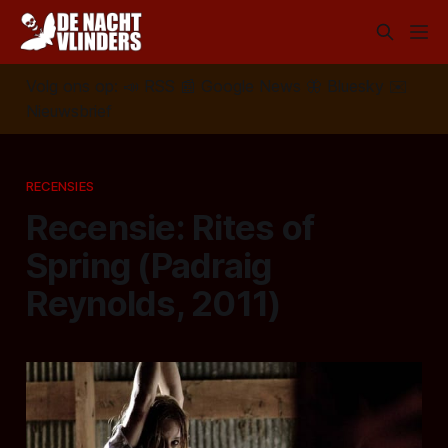
Volg ons op:
📣
RSS
📰
Google News
🦋
Bluesky
✉️
Nieuwsbrief
RECENSIES
Recensie: Rites of
Spring (Padraig
Reynolds, 2011)