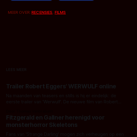
MEER OVER:
RECENSIES
,
FILMS
LEES MEER
Trailer Robert Eggers' WERWULF online
Na maanden van teasers en stills is hij er eindelijk: de
eerste trailer van 'Werwulf'. De nieuwe film van Robert
Eggers toont - zoals we van hem kennen - een rauwe en
Door Thomas Vanbrabant
kille stijl vol folklore en mythe. Het topic deze keer is (kon
Fitzgerald en Gallner herenigd voor
het het al raden?)... de weerwolf. Kijk je mee?
monsterhorror Skeletons
Fans van 'Strange Darling' mogen zich verheugen op een