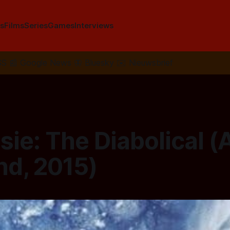
s
Films
Series
Games
Interviews
SS
📰
Google News
🦋
Bluesky
✉️
Nieuwsbrief
ie: The Diabolical (A
nd, 2015)