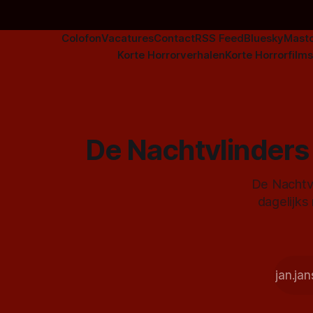
Colofon
Vacatures
Contact
RSS Feed
Bluesky
Mast
Korte Horrorverhalen
Korte Horrorfilms
De Nachtvlinders 
De Nachtvl
dagelijks