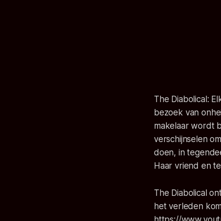
The Diabolical:
El
bezoek van onhei
makelaar wordt b
verschijnselen om
doen, in tegendee
Haar vriend en t
The Diabolical on
het verleden ko
https://www.you