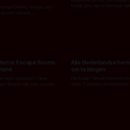
houdt zich niet in met haar d
Strange Darling' mogen zich
De cover, een digitaal gerend
 op een nieuwe
Door Aafke van Pelt
bizar muterend lichaam tegen
ng tussen Willa Fitzgerald,
s Vanbrabant
pastelroze- en blauwe achter
r en regisseur J.T. Mollner.
belooft iets kleurrijks maar
zijn ze te zien in 'Skeletons',
onheilspellends, iets ongrijpb
 creature feature waarvoor
maakt De Groen met ieder wo
zijn gestart in Australië.
 Horror Escape Rooms
Alle Nederlandse horr
rland
om te bingen
 wel eens opsluiten? Deze
Herfstdip? Ideaal moment om
ape Rooms zijn zeer geschikt
deze 7 duistere Nederlandse 
en voor horrorliefhebbers.
bingen! Bij nederhorror denk je al snel
 van Leeuwen
Door Frank Mulder
aan horrorfilms, waarschijnlijk
aan De Lift, Amsterdamned o
Johnsons. Maar Nederlandse h
niet beperkt tot films. Hier ee
Nederlandse tv-series uit het 
horrorgenre. Als