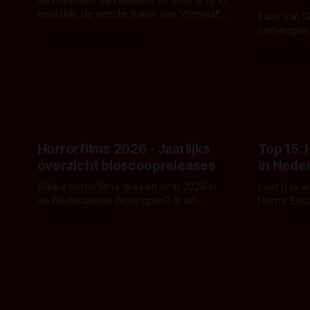
eindelijk: de eerste trailer van 'Werwulf'.
Fans van '
De nieuwe film van Robert Eggers toont
verheugen
Door Thomas Vanbrabant
- zoals we van hem kennen - een rauwe
samenwerki
Door Thoma
en kille stijl vol folklore en mythe. Het
Kyle Gallne
topic deze keer is (kon het het al
Binnenkort 
raden?)... de weerwolf. Kijk je mee?
een nieuwe
de opnames 
Horrorfilms 2026 - Jaarlijks
Top 15:
overzicht bioscoopreleases
in Nede
Welke horrorfilms draaien er in 2026 in
Laat jij je
de Nederlandse bioscopen? In dit
Horror Esc
overzicht vind je nu al bijna 50 horror- en
om te spel
Door Frank Mulder
Door Janita
aanverwante films.