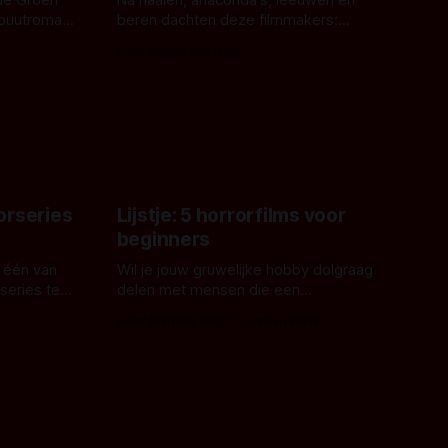
ebuutroman.
beren dachten deze filmmakers:
erd en
waarom geen nijlpaarden? Regisseur
Door Michel van Dam
 een
James Nunn doet het gewoon en aan
grond,
ons om te oordelen of dat goed uitpakt
met Hungry of niet.
aars. En dat
ord waar.
orseries
Lijstje: 5 horrorfilms voor
beginners
 één van
Wil je jouw gruwelijke hobby dolgraag
series te
delen met mensen die een
aardappelschilmes al eng vinden?
Door Marloes Keeris, Gerben Prins
 specifiek
Probeer ze eens op te warmen met een
f The
instapmodel horrorfilm.
orror is
n aantal
duistere of