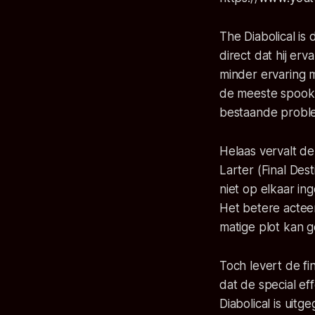
The Diabolical is
direct dat hij er
minder ervaring m
de meeste spookh
bestaande probl
Helaas vervalt de
Larter (Final Des
niet op elkaar i
Het betere actee
matige plot kan g
Toch levert de fi
dat de special ef
Diabolical is uit