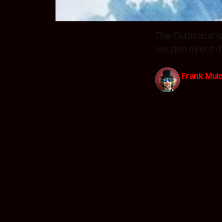
The Diabolical 
we zien direct d
Frank Mul
01 feb. 2016