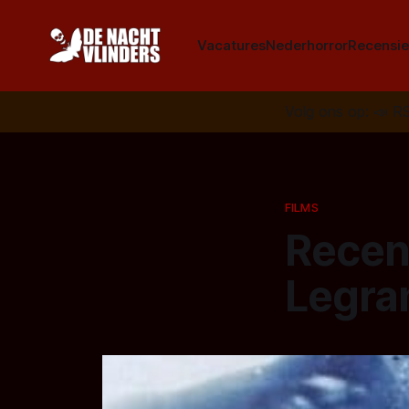
Vacatures
Nederhorror
Recensie
Volg ons op:
📣
R
FILMS
Recens
Legra