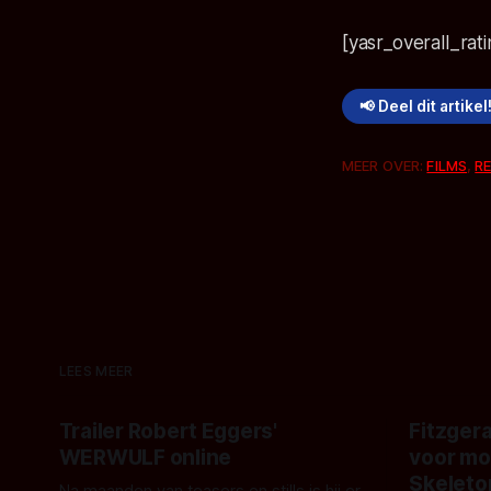
[yasr_overall_rat
📢 Deel dit artikel
MEER OVER:
FILMS
,
R
LEES MEER
Trailer Robert Eggers'
Fitzgera
WERWULF online
voor mo
Skeleto
Na maanden van teasers en stills is hij er