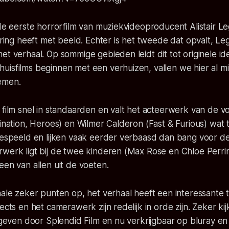
 de eerste horrorfilm van muziekvideoproducent Alistair L
varing heeft met beeld. Echter is het tweede dat opvalt, L
et verhaal. Op sommige gebieden leidt dit tot originele i
uisfilms beginnen met een verhuizen, vallen we hier al m
emen.
 film snel in standaarden en valt het acteerwerk van de v
tination, Heroes) en Wilmer Calderon (Fast & Furious) wat
ngespeeld en lijken vaak eerder verbaasd dan bang voor d
rwerk ligt bij de twee kinderen (Max Rose en Chloe Perri
een van allen uit de voeten.
nale zeker punten op, het verhaal heeft een interessante tw
fects en het camerawerk zijn redelijk in orde zijn. Zeker ki
gegeven door Splendid Film en nu verkrijgbaar op bluray en