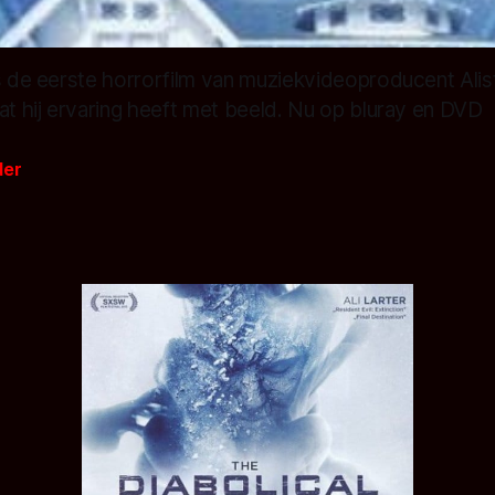
is de eerste horrorfilm van muziekvideoproducent Alis
at hij ervaring heeft met beeld. Nu op bluray en DVD
der