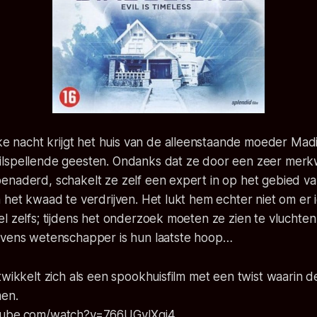
ke nacht krijgt het huis van de alleenstaande moeder Madi
lspellende geesten. Ondanks dat ze door een zeer merk
enaderd, schakelt ze zelf een expert in op het gebied v
 het kwaad te verdrijven. Het lukt hem echter niet om er i
l zelfs; tijdens het onderzoek moeten ze zien te vluchte
evens wetenschapper is hun laatste hoop…
twikkelt zich als een spookhuisfilm met een twist waarin d
men.
tube.com/watch?v=766UGvIXgj4