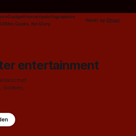
ics
Gadget
Horrortips
Infographics
Werkt op
Ghost
2026
No Geeks, No Glory
ster entertainment
derland met
s, boeken,
den