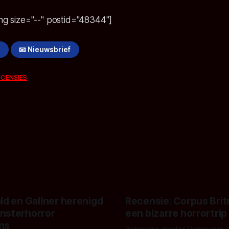
ing size="--" postid="48344"]
!
📧 Nieuwsbrief
ECENSIES
ld en Gallner herenigd
Recensie: Corpus Brit
nsterhorror
een bizarre horrortrip
ns
Belgische dichter Dominique 