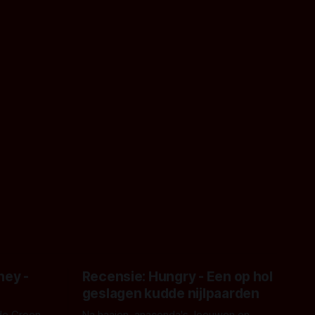
ney -
Recensie: Hungry - Een op hol
geslagen kudde nijlpaarden
de Groen
Na haaien, anaconda's, leeuwen en