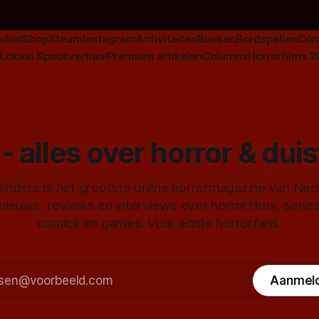
odon
Shop
Steam
Instagram
Activiteiten
Boeken
Bordspellen
Com
Lokaal Spookverhaal
Premium artikelen
Columns
Horrorfilms 
- alles over horror & dui
inders is het grootste online horrormagazine van Ne
 nieuws, reviews en interviews over horrorfilms, serie
comics en games. Voor echte horrorfans.
Aanmel