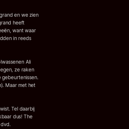
egrand en we zien
egrand heeft
deeën, want waar
idden in reeds
olwassenen Ali
 tegen, ze raken
e gebeurtenissen.
n). Maar met het
ist. Tel daarbij
jkbaar dus! The
 dvd.