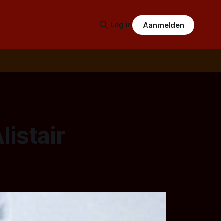
Log in
Aanmelden
listair