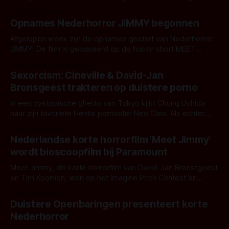
David-Jan Bronsgeest en scenarist Tim Koomen is
Door Frank Mulder
gebaseerd op hun eerdere korte film Meet Jimmy. De trailer
Opnames Nederhorror JIMMY begonnen
ziet er goed uit: Wanneer een vriendin van Dilara wordt
vermoord, keert ze terug naar haar
Afgelopen week zijn de opnames gestart van Nederhorror
JIMMY. De film is gebaseerd op de horror short MEET
JIMMY, waarin een groep vrienden regelmatig naar een true
Door Sander van den Berg
crime-podcast luisteren. Daarin wordt het verhaal verteld
Sexorcism: Cineville & David-Jan
over de ter dood veroordeelde moordenaar Jim. Deze
Bronsgeest trakteren op duistere porno
beste man blijkt helaas nog niet klaar
In een dystopische ghetto van Tokyo kijkt Chung Uchida
naar zijn favoriete Hentai pornoster Neo Cleo. Als echter
snel blijkt dat de pornofilm waar Chung naar kijkt bezeten
Door Frank Mulder
blijkt te zijn wordt Cleo op bizarre wijze overgenomen door
Nederlandse korte horrorfilm 'Meet Jimmy'
de Duivel.
wordt bioscoopfilm bij Paramount
Meet Jimmy, de korte horrorfilm van David-Jan Bronstgeest
en Tim Koomen, won op het Imagine Pitch Contest en
mocht naar Frontieres op het Fantasia Film Festival. Daar
Door Jelmer Buit
toonde Paramount de rechten voor zich te winnen.
Duistere Openbaringen presenteert korte
Nederhorror