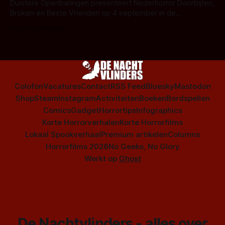
Duistere Openbaringen presenteert Nederhorror Doorbijten,
Broken en Beste Vrienden op 4 september in de
Cacoafabriek in Helmond
Door Frank Mulder
Colofon
Vacatures
Contact
RSS Feed
Bluesky
Mastodon
Shop
Steam
Instagram
Activiteiten
Boeken
Bordspellen
Comics
Gadget
Horrortips
Infographics
Korte Horrorverhalen
Korte Horrorfilms
Lokaal Spookverhaal
Premium artikelen
Columns
Horrorfilms 2026
No Geeks, No Glory
Werkt op
Ghost
De Nachtvlinders - alles over