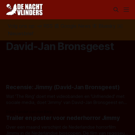
Volg ons op:
📣
RSS
📰
Google News
🦋
Bluesky
✉️
Nieuwsbrief
David-Jan Bronsgeest
Recensie: Jimmy (David-Jan Bronsgeest)
Wat 'The Ring' doet met videobanden en 'Unfriended' met
sociale media, doet 'Jimmy' van David-Jan Bronsgeest en
Tim Koomen met podcasts.
Door Sander van den Berg
Trailer en poster voor nederhorror Jimmy
Over een maand verschijnt de Nederlandse horrorfilm
Jimmy in de Nederlandse bioscopen. De film van regisseur