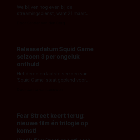
We blijven nog even bij de
streamingsdienst, want 21 maart
verrijkt Netflix haar aanbod met
Door Sander van den Berg
'Revelations'. Deze film van 'Train to
Busan'-regisseur Yeon Sang-ho
duikt in diep in het onderbewuste
van een detective en een priester.
Releasedatum Squid Game
seizoen 3 per ongeluk
onthuld
Het derde en laatste seizoen van
'Squid Game' staat gepland voor
release op 27 juni 2025 op Netflix.
Door Janita van Leeuwen
Deze datum werd per ongeluk
onthuld in een teaser van Netflix
Korea, die kort online stond.
Fear Street keert terug:
nieuwe film én trilogie op
komst!