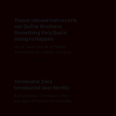
van het derde seizoen van
'Wednesday' en wij hebben alle
duistere details voor je op een rijtje.
Teaser nieuwe horrorserie
van Duffer Brothers:
Something Very Bad Is
Going to Happen
Op 26 maart vind je op Netflix
'Something Very Bad Is Going to
Happen', een nieuwe horrorreeks
Door Thomas Vanbrabant
geproduceerd door de Duffer
Brothers ('Stranger Things') en waar
nog enkele lekkere namen aan
meewerkten. Kijk je mee naar de
Terminator Zero
teaser?
terminated door Netflix
Animatieserie 'Terminator Zero' -
een spin-off binnen de bekende
Terminator-franchise - krijgt geen
Door Thomas Vanbrabant
vervolg bij Netflix. Maker en