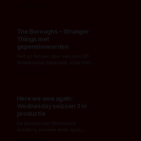
Human Vapor uit 1960 van regisseur
Door Frank Mulder
Ishirō Honda. De serie krijgt acht
afleveringen.
The Boroughs – Stranger
Things met
gepensioneerden
Niet op fietsjes door een jaren 80
Amerikaanse buitenwijk, maar met
golfkarretjes en wellicht een rollator
Door Gerben Prins
hier en daar. Dit is ‘The Boroughs’,
een nieuwe sciencefictionserie van
de Duffer Brothers. ‘Stranger Things’
met gepensioneerden?
Here we woe again:
Wednesday seizoen 3 in
productie
De poorten van Nevermore
Academy zwaaien weer open.
Netflix is gestart met de opnames
Door Gerben Prins