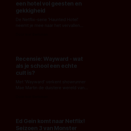
een hotel vol geesten en
gekkigheid
De Netflix-serie 'Haunted Hotel'
neemt je mee naar het vervallen
Undervale Hotel waar een moeder,
Door Ivar Berkman
haar kinderen, een spook-oom en
een demonische huisgeest
samenleven tussen talloze geesten.
Het eerste seizoen staat nu op de
Recensie: Wayward - wat
streaingsdienst.
als je school een echte
cult is?
Met 'Wayward' verkent showrunner
Mae Martin de duistere wereld van
cults. Wayward is namelijk een cult
Door Ivar Berkman
verpakt in de vorm van een
ogenschijnlijk gewone kostschool.
De miniserie combineert sterke
acteerprestaties met een
Ed Gein komt naar Netflix!
psychologisch verhaal zonder
Seizoen 3 van Monster
jumpscares.