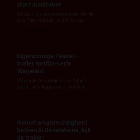
start in oktober
Ed Gein: de seriemoordenaar die de
inspiratie vormde voor films als
Psycho, The Silence Of The Lambs
Door Marloes Keeris
en Texas Chainsaw Massacre. Vanaf
3 oktober zie je hoe hij riemen
maakt van zijn slachtoffers in
seizoen 3 van Monster op Netflix:
Eigenzinnige Teaser-
Monster: The Ed Gein Story.
trailer Netflix-serie
Wayward
Welcome to Tall Pines, we’ll think
you’re very happy here. Via een
teaser-trailer van ‘Wayward’ leren
Door Sander van den Berg
we dat een bezoekje aan het
pittoreske stadje Tall Pines meer is
dan een leuk uitstapje.
Geloof en gerechtigheid
botsen in Revelations, kijk
de trailer: