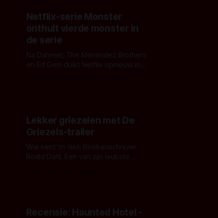
hetzelfde zijn...
Netflix-serie Monster
onthult vierde monster in
de serie
Na Dahmer, The Menendez Brothers
en Ed Gein duikt Netflix opnieuw in
de grimmige geschiedenis van
Door Janita van Leeuwen
Amerika’s beruchtste moordzaken in
'Monster: The Lizzie Borden Story'.
Lekker griezelen met De
Griezels-trailer
Wie kent 'm niet: Boekenschrijver
Roald Dahl. Een van zijn leukste
boeken krijgt nu een verfilming op
Door Sander van den Berg
Netflix: 'De Griezels'.
Recensie: Haunted Hotel -