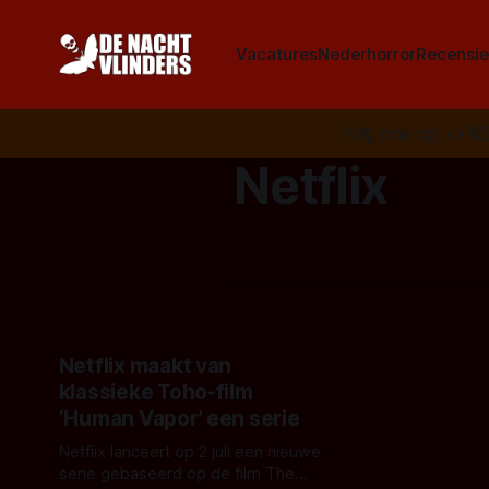
Vacatures
Nederhorror
Recensie
Volg ons op:
📣
R
Netflix
Netflix maakt van
klassieke Toho-film
‘Human Vapor’ een serie
Netflix lanceert op 2 juli een nieuwe
serie gebaseerd op de film The