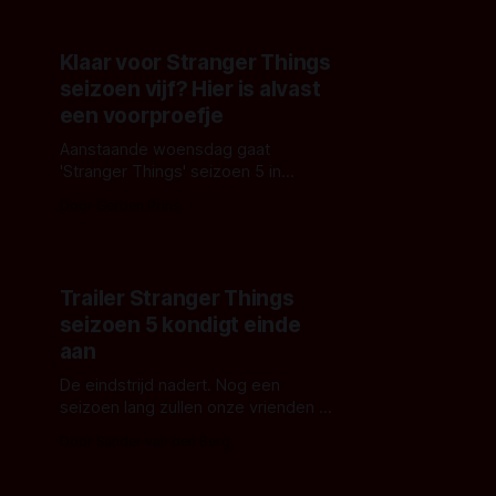
showrunner Mattson Tomlin
bevestigt dat de serie na één
seizoen definitief stopt, ondanks
Klaar voor Stranger Things
veel positieve reacties.
seizoen vijf? Hier is alvast
een voorproefje
Aanstaande woensdag gaat
'Stranger Things' seizoen 5 in
premiere op Netflix. Deel één wel te
Door Gerben Prins
verstaan, want het seizoen is in drie
delen opgeknipt.
Trailer Stranger Things
seizoen 5 kondigt einde
aan
De eindstrijd nadert. Nog een
seizoen lang zullen onze vrienden -
en vijanden- alles moeten geven
Door Sander van den Berg
om als overwinnaar uit de bus te
komen. En na dit zal niets meer