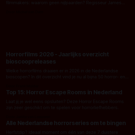
filmmakers: waarom geen nijlpaarden? Regisseur James
Nunn doet het gewoon en aan ons om te oordelen of dat
Door Michel van Dam
goed uitpakt met Hungry of niet.
Horrorfilms 2026 - Jaarlijks overzicht
bioscoopreleases
Welke horrorfilms draaien er in 2026 in de Nederlandse
bioscopen? In dit overzicht vind je nu al bijna 50 horror- en
aanverwante films.
Door Frank Mulder
Top 15: Horror Escape Rooms in Nederland
Laat jij je wel eens opsluiten? Deze Horror Escape Rooms
zijn zeer geschikt om te spelen voor horrorliefhebbers.
Door Janita van Leeuwen
Alle Nederlandse horrorseries om te bingen
Herfstdip? Ideaal moment om één van deze 7 duistere