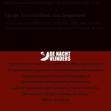
Nederlandse series te bingen! Bij nederhorror denk je al
snel aan horrorfilms, waarschijnlijk specifiek aan De Lift,
Door Frank Mulder
Amsterdamned of The Johnsons. Maar Nederlandse horror
Lijstje: 5 horrorfilms voor beginners
is niet beperkt tot films. Hier een aantal Nederlandse tv-
series uit het duistere of horrorgenre. Als
Wil je jouw gruwelijke hobby dolgraag delen met mensen
die een aardappelschilmes al eng vinden? Probeer ze eens
op te warmen met een instapmodel horrorfilm.
Door Marloes Keeris, Gerben Prins
Colofon
Vacatures
Contact
RSS Feed
Bluesky
Mastodon
Shop
Steam
Instagram
Activiteiten
Boeken
Bordspellen
Comics
Gadget
Horrortips
Infographics
Korte Horrorverhalen
Korte Horrorfilms
Lokaal Spookverhaal
Premium artikelen
Columns
Horrorfilms 2026
No Geeks, No Glory
Werkt op
Ghost