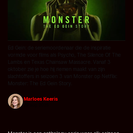
Ed Gein: de seriemoordenaar die de inspiratie
vormde voor films als Psycho, The Silence Of The
Lambs en Texas Chainsaw Massacre. Vanaf 3
oktober zie je hoe hij riemen maakt van zijn
slachtoffers in seizoen 3 van Monster op Netflix:
Monster: The Ed Gein Story.
Marloes Keeris
29 aug. 2025