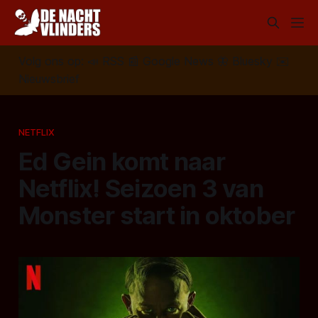
Volg ons op:
📣
RSS
📰
Google News
🦋
Bluesky
✉️
Nieuwsbrief
NETFLIX
Ed Gein komt naar
Netflix! Seizoen 3 van
Monster start in oktober