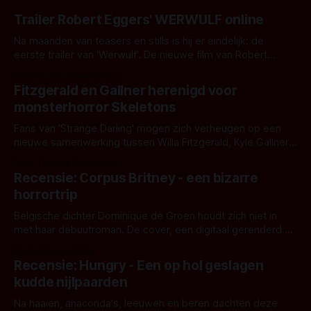
Trailer Robert Eggers' WERWULF online
Na maanden van teasers en stills is hij er eindelijk: de
eerste trailer van 'Werwulf'. De nieuwe film van Robert
Eggers toont - zoals we van hem kennen - een rauwe en
Door Thomas Vanbrabant
kille stijl vol folklore en mythe. Het topic deze keer is (kon
Fitzgerald en Gallner herenigd voor
het het al raden?)... de weerwolf. Kijk je mee?
monsterhorror Skeletons
Fans van 'Strange Darling' mogen zich verheugen op een
nieuwe samenwerking tussen Willa Fitzgerald, Kyle Gallner
en regisseur J.T. Mollner. Binnenkort zijn ze te zien in
Door Thomas Vanbrabant
'Skeletons', een nieuwe creature feature waarvoor de
Recensie: Corpus Britney - een bizarre
opnames zijn gestart in Australië.
horrortrip
Belgische dichter Dominique de Groen houdt zich niet in
met haar debuutroman. De cover, een digitaal gerenderd en
bizar muterend lichaam tegen een pastelroze- en blauwe
Door Aafke van Pelt
achtergrond, belooft iets kleurrijks maar onheilspellends,
Recensie: Hungry - Een op hol geslagen
iets ongrijpbaars. En dat maakt De Groen met ieder woord
kudde nijlpaarden
waar.
Na haaien, anaconda's, leeuwen en beren dachten deze