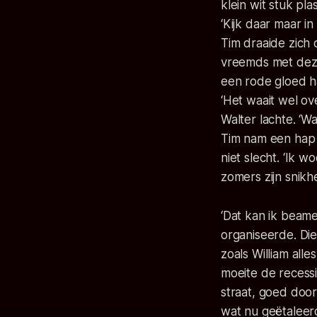
klein wit stuk pla
‘Kijk daar maar in
Tim draaide zich
vreemds met deze 
een rode gloed h
‘Het waait wel over
Walter lachte. ‘W
Tim nam een hap 
niet slecht. ‘Ik w
zomers zijn snikhe
‘Dat kan ik beame
organiseerde. Die
zoals William all
moeite de recessi
straat, goed door
wat nu geëtaleerd