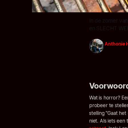
In de zomer va
en SLECHT WEER)
Anthonie 
08 okt. 2017
Voorwoor
Wat is horror? Ee
probeer te stelle
stelling "Gaat he
niet. Als iets een