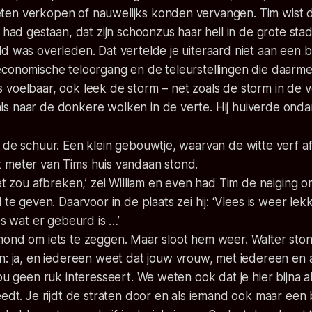
en verkopen of nauwelijks konden vervangen. Tim wist da
n had gestaan, dat zijn schoonzus haar heil in de grote st
d was overleden. Dat vertelde je uiteraard niet aan een b
economische teloorgang en de teleurstellingen die daarm
 voelbaar, ook leek de storm – net zoals de storm in de 
s naar de donkere wolken in de verte. Hij huiverde ondan
 de schuur. Een klein gebouwtje, waarvan de witte verf a
 meter van Tims huis vandaan stond.
het zou afbreken,’ zei William en even had Tim de neiging o
 te geven. Daarvoor in de plaats zei hij: ‘Vlees is weer lekker
es wat er gebeurd is …’
ond om iets te zeggen. Maar sloot hem weer. Walter stond
en:
ja, en iedereen weet dat jouw vrouw, met iedereen en 
jou geen ruk interesseert. We weten ook dat je hier bijna a
eedt. Je rijdt de straten door en als iemand ook maar een