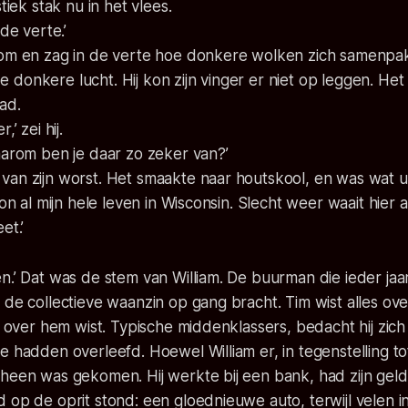
stiek stak nu in het vlees.
 de verte.’
 om en zag in de verte hoe donkere wolken zich samenpak
donkere lucht. Hij kon zijn vinger er niet op leggen. Het
ad.
,’ zei hij.
aarom ben je daar zo zeker van?’
van zijn worst. Het smaakte naar houtskool, en was wat 
oon al mijn hele leven in Wisconsin. Slecht weer waait hier a
et.’
n.’ Dat was de stem van William. De buurman die ieder ja
 de collectieve waanzin op gang bracht. Tim wist alles ove
es over hem wist. Typische middenklassers, bedacht hij zic
e hadden overleefd. Hoewel William er, in tegenstelling t
heen was gekomen. Hij werkte bij een bank, had zijn geld 
 op de oprit stond: een gloednieuwe auto, terwijl velen i