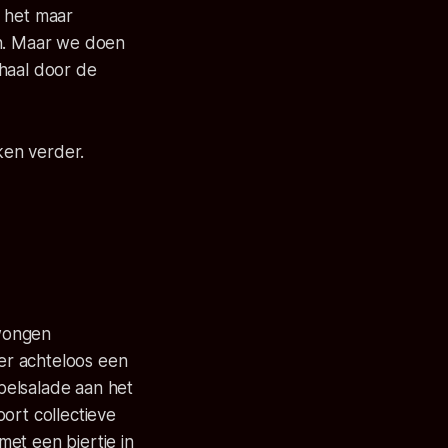
t het maar
en. Maar we doen
rhaal door de
ken verder.
dwongen
 er achteloos een
pelsalade aan het
ort collectieve
et een biertje in