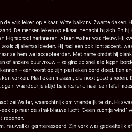
 in de wijk leken op elkaar. Witte balkons. Zwarte daken. 
aand. De mensen leken op elkaar, bedacht hij zich. En hij 
an Highschool herinneren. Alleen Walter was nieuw. Hij k
, zoals zij allemaal deden. Hij had een ook licht accent, waa
 maar ze hem wel accepteerden. Met name omdat hij blan
 een of andere buurvrouw – ze ging zo snel alle legen borde
rkennen – een worst op zijn plastieken bord deed. Een an
eken vorken. Plastieken messen, die nooit goed sneden. E
 bogen, waardoor je altijd balancerend naar een tafel mo
ag,’ zei Walter, waarschijnlijk om vriendelijk te zijn. Hij zwa
ek op naar de strakblauwe lucht. ‘Geen zuchtje wind,’ v
et regenen.’
m, nauwelijks geïnteresseerd. Zijn vork was gedeeltelijk 