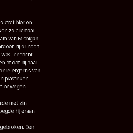
Houtrot hier en
kon ze allemaal
wam van Michigan,
rdoor hij er nooit
k was, bedacht
n af dat hij haar
dere ergernis van
n plastieken
est bewegen.
aide met zijn
oegde hij eraan
afgebroken. Een