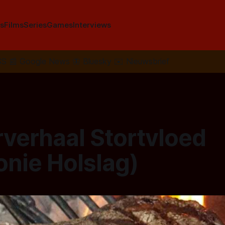
s
Films
Series
Games
Interviews
SS
📰
Google News
🦋
Bluesky
✉️
Nieuwsbrief
rverhaal Stortvloed
onie Holslag)