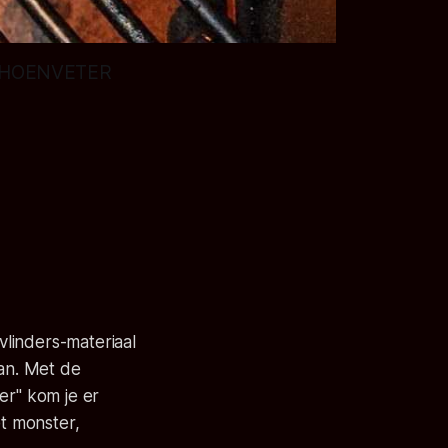
, SCHOENVETER
vlinders-materiaal
aan. Met de
er" kom je er
het monster,