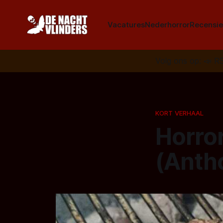
Vacatures
Nederhorror
Recensie
Volg ons op:
📣
R
KORT VERHAAL
Horro
(Anth