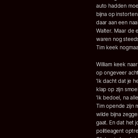
auto hadden moet
bijna op instorte
daar aan een naal
Walter. Maar de 
waren nog steeds
Tim keek nogmaal
William keek naar
op ongeveer acht
‘Ik dacht dat je 
klap op zijn smoel
‘Ik bedoel, na all
Tim opende zijn m
wilde bijna zegg
gaat. En dat het 
politieagent optr