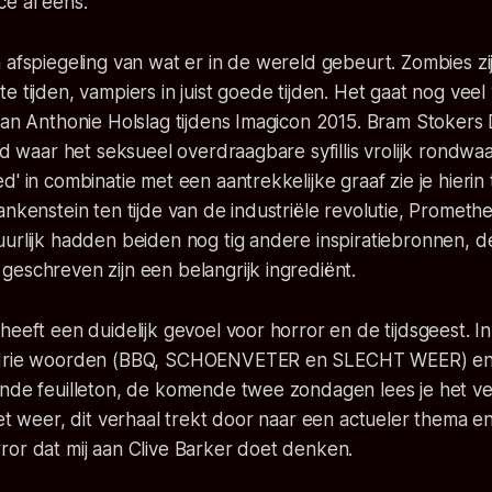
e al eens.
 afspiegeling van wat er in de wereld gebeurt. Zombies zij
e tijden, vampiers in juist goede tijden. Het gaat nog vee
van Anthonie Holslag tijdens Imagicon 2015. Bram Stokers 
ijd waar het seksueel overdraagbare syfillis vrolijk rondwa
d' in combinatie met een aantrekkelijke graaf zie je hierin
ankenstein ten tijde van de industriële revolutie, Promethe
urlijk hadden beiden nog tig andere inspiratiebronnen, de
eschreven zijn een belangrijk ingrediënt.
heeft een duidelijk gevoel voor horror en de tijdsgeest. 
 drie woorden (BBQ, SCHOENVETER en SLECHT WEER) en 
nde feuilleton, de komende twee zondagen lees je het ver
het weer, dit verhaal trekt door naar een actueler thema e
ror dat mij aan Clive Barker doet denken.