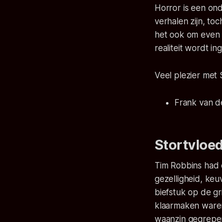
Horror is een on
verhalen zijn, t
het ook om even 
realiteit wordt i
Veel plezier met
Frank van d
Stortvloed
Tim Robbins had 
gezelligheid, keu
biefstuk op de g
klaarmaken waren.
waanzin gegrepen 