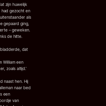
t zijn huwelijk
ad had gezocht en
uitenstaander als
ee gepaard ging,
verte – geweken.
ks de hitte.
fbladderde, dat
m William een
, zoals altijd.’
 naast hen. Hij
alleman naar bed
ls een
 bordje van