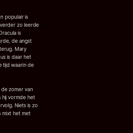
n populair is
l verder zo leerde
Dracula is
arde, de angst
 terug. Mary
us is daar het
 tijd waarin de
In de zomer van
hij vormde het
volg. Niets is zo
n mixt het met