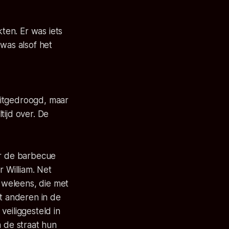
ten. Er was iets
 was alsof het
uitgedroogd, maar
ltijd over. De
ar de barbecue
r William. Net
h weleens, die met
ot anderen in de
veiliggesteld in
n de straat hun