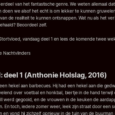
derdeel van het fantastische genre. We weten allemaal da
och doen we alsof het echt is om lekker te kunnen gruwel
van de realiteit te kunnen ontsnappen. Wat nu als het ve
ngehaald? Beoordeel zelf.
 Stortvloed, vandaag deel 1 en lees de komende twee we
e Nachtvlinders
: deel 1 (Anthonie Holslag, 2016)
een hekel aan barbecues. Hij had een hekel aan die ge
velend over voetbal en honkbal, biertje in de hand terwijl
rill werd gegooid, en de vrouwen in de keuken de aardap
 En toch, iedere zomer weer, leek zijn straat door een so
en vond hij zichzelf opnieuw in de tuin van de buurman m