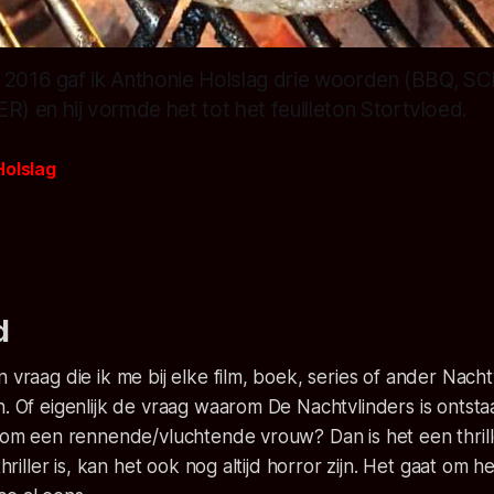
n 2016 gaf ik Anthonie Holslag drie woorden (BBQ
 en hij vormde het tot het feuilleton Stortvloed.
Holslag
d
n vraag die ik me bij elke film, boek, series of ander Nacht
n. Of eigenlijk de vraag waarom De Nachtvlinders is ontst
t om een rennende/vluchtende vrouw? Dan is het een thrill
 thriller is, kan het ook nog altijd horror zijn. Het gaat om 