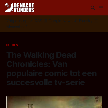
Volg ons op:
📣
RSS
📰
Google News
🦋
Bluesky
✉️
Nieuwsbrief
BOEKEN
The Walking Dead
Chronicles: Van
populaire comic tot een
succesvolle tv-serie