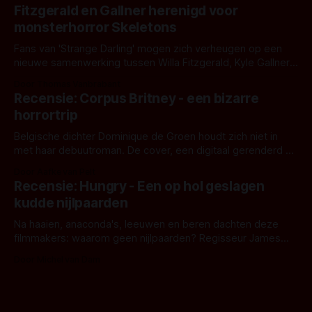
kille stijl vol folklore en mythe. Het topic deze keer is (kon
Fitzgerald en Gallner herenigd voor
het het al raden?)... de weerwolf. Kijk je mee?
monsterhorror Skeletons
Fans van 'Strange Darling' mogen zich verheugen op een
nieuwe samenwerking tussen Willa Fitzgerald, Kyle Gallner
en regisseur J.T. Mollner. Binnenkort zijn ze te zien in
Door Thomas Vanbrabant
'Skeletons', een nieuwe creature feature waarvoor de
Recensie: Corpus Britney - een bizarre
opnames zijn gestart in Australië.
horrortrip
Belgische dichter Dominique de Groen houdt zich niet in
met haar debuutroman. De cover, een digitaal gerenderd en
bizar muterend lichaam tegen een pastelroze- en blauwe
Door Aafke van Pelt
achtergrond, belooft iets kleurrijks maar onheilspellends,
Recensie: Hungry - Een op hol geslagen
iets ongrijpbaars. En dat maakt De Groen met ieder woord
kudde nijlpaarden
waar.
Na haaien, anaconda's, leeuwen en beren dachten deze
filmmakers: waarom geen nijlpaarden? Regisseur James
Nunn doet het gewoon en aan ons om te oordelen of dat
Door Michel van Dam
goed uitpakt met Hungry of niet.