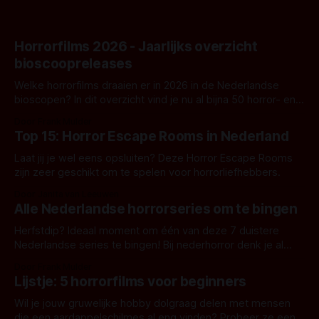
Horrorfilms 2026 - Jaarlijks overzicht
bioscoopreleases
Welke horrorfilms draaien er in 2026 in de Nederlandse
bioscopen? In dit overzicht vind je nu al bijna 50 horror- en
aanverwante films.
Door Frank Mulder
Top 15: Horror Escape Rooms in Nederland
Laat jij je wel eens opsluiten? Deze Horror Escape Rooms
zijn zeer geschikt om te spelen voor horrorliefhebbers.
Door Janita van Leeuwen
Alle Nederlandse horrorseries om te bingen
Herfstdip? Ideaal moment om één van deze 7 duistere
Nederlandse series te bingen! Bij nederhorror denk je al
snel aan horrorfilms, waarschijnlijk specifiek aan De Lift,
Door Frank Mulder
Amsterdamned of The Johnsons. Maar Nederlandse horror
Lijstje: 5 horrorfilms voor beginners
is niet beperkt tot films. Hier een aantal Nederlandse tv-
series uit het duistere of horrorgenre. Als
Wil je jouw gruwelijke hobby dolgraag delen met mensen
die een aardappelschilmes al eng vinden? Probeer ze eens