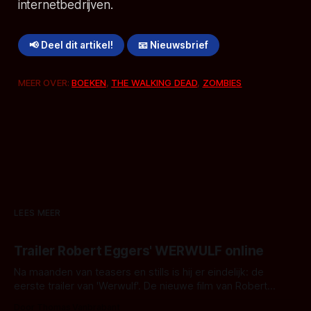
internetbedrijven.
📢 Deel dit artikel!
📧 Nieuwsbrief
MEER OVER:
BOEKEN
,
THE WALKING DEAD
,
ZOMBIES
LEES MEER
Trailer Robert Eggers' WERWULF online
Na maanden van teasers en stills is hij er eindelijk: de
eerste trailer van 'Werwulf'. De nieuwe film van Robert
Eggers toont - zoals we van hem kennen - een rauwe en
Door Thomas Vanbrabant