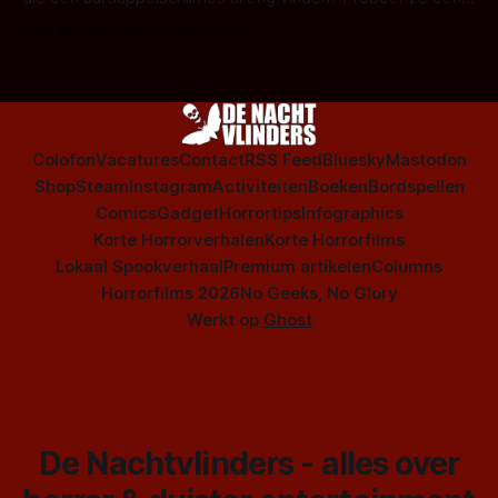
op te warmen met een instapmodel horrorfilm.
Door Marloes Keeris, Gerben Prins
Colofon
Vacatures
Contact
RSS Feed
Bluesky
Mastodon
Shop
Steam
Instagram
Activiteiten
Boeken
Bordspellen
Comics
Gadget
Horrortips
Infographics
Korte Horrorverhalen
Korte Horrorfilms
Lokaal Spookverhaal
Premium artikelen
Columns
Horrorfilms 2026
No Geeks, No Glory
Werkt op
Ghost
De Nachtvlinders - alles over