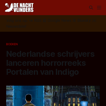
Volg ons op:
📣
RSS
📰
Google News
🦋
Bluesky
✉️
Nieuwsbrief
BOEKEN
Nederlandse schrijvers
lanceren horrorreeks
Portalen van Indigo