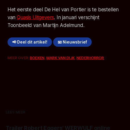
Het eerste deel
De Hel van Portier
is te bestellen
van
Quasis Uitgevers
. In januari verschijnt
Toonbeeld
van Martijn Adelmund.
📢 Deel dit artikel!
📧 Nieuwsbrief
MEER OVER:
BOEKEN
,
MARK VAN DIJK
,
NEDERHORROR
LEES MEER
Trailer Robert Eggers' WERWULF online