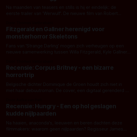
Na maanden van teasers en stills is hij er eindelijk: de
eerste trailer van 'Werwulf'. De nieuwe film van Robert
Eggers toont - zoals we van hem kennen - een rauwe en
Door Thomas Vanbrabant
kille stijl vol folklore en mythe. Het topic deze keer is (kon
Fitzgerald en Gallner herenigd voor
het het al raden?)... de weerwolf. Kijk je mee?
monsterhorror Skeletons
Fans van 'Strange Darling' mogen zich verheugen op een
nieuwe samenwerking tussen Willa Fitzgerald, Kyle Gallner
en regisseur J.T. Mollner. Binnenkort zijn ze te zien in
Door Thomas Vanbrabant
'Skeletons', een nieuwe creature feature waarvoor de
Recensie: Corpus Britney - een bizarre
opnames zijn gestart in Australië.
horrortrip
Belgische dichter Dominique de Groen houdt zich niet in
met haar debuutroman. De cover, een digitaal gerenderd en
bizar muterend lichaam tegen een pastelroze- en blauwe
Door Aafke van Pelt
achtergrond, belooft iets kleurrijks maar onheilspellends,
Recensie: Hungry - Een op hol geslagen
iets ongrijpbaars. En dat maakt De Groen met ieder woord
kudde nijlpaarden
waar.
Na haaien, anaconda's, leeuwen en beren dachten deze
filmmakers: waarom geen nijlpaarden? Regisseur James
Nunn doet het gewoon en aan ons om te oordelen of dat