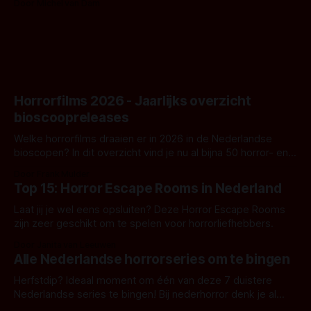
Door Michel van Dam
goed uitpakt met Hungry of niet.
Horrorfilms 2026 - Jaarlijks overzicht
bioscoopreleases
Welke horrorfilms draaien er in 2026 in de Nederlandse
bioscopen? In dit overzicht vind je nu al bijna 50 horror- en
aanverwante films.
Door Frank Mulder
Top 15: Horror Escape Rooms in Nederland
Laat jij je wel eens opsluiten? Deze Horror Escape Rooms
zijn zeer geschikt om te spelen voor horrorliefhebbers.
Door Janita van Leeuwen
Alle Nederlandse horrorseries om te bingen
Herfstdip? Ideaal moment om één van deze 7 duistere
Nederlandse series te bingen! Bij nederhorror denk je al
snel aan horrorfilms, waarschijnlijk specifiek aan De Lift,