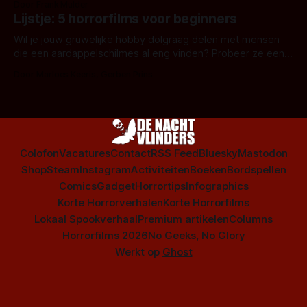
Door Frank Mulder
Amsterdamned of The Johnsons. Maar Nederlandse horror
Lijstje: 5 horrorfilms voor beginners
is niet beperkt tot films. Hier een aantal Nederlandse tv-
series uit het duistere of horrorgenre. Als
Wil je jouw gruwelijke hobby dolgraag delen met mensen
die een aardappelschilmes al eng vinden? Probeer ze eens
op te warmen met een instapmodel horrorfilm.
Door Marloes Keeris, Gerben Prins
Colofon
Vacatures
Contact
RSS Feed
Bluesky
Mastodon
Shop
Steam
Instagram
Activiteiten
Boeken
Bordspellen
Comics
Gadget
Horrortips
Infographics
Korte Horrorverhalen
Korte Horrorfilms
Lokaal Spookverhaal
Premium artikelen
Columns
Horrorfilms 2026
No Geeks, No Glory
Werkt op
Ghost