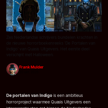
Zes Nederlandse schrijvers bundelen krachten in
de nieuwe horrorboekenreeks 'De Portalen van
Indigo' van Quasis Uitgevers. Het eerste deel
verschijnt met Halloween.
Frank Mulder
30 okt. 2025
De portalen van Indigo
is een ambitieus
horrorproject waarmee Quasis Uitgevers een