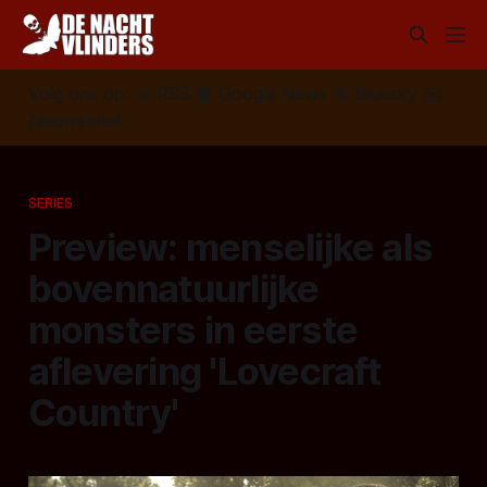
Volg ons op:
📣
RSS
📰
Google News
🦋
Bluesky
✉️
Nieuwsbrief
SERIES
Preview: menselijke als
bovennatuurlijke
monsters in eerste
aflevering 'Lovecraft
Country'