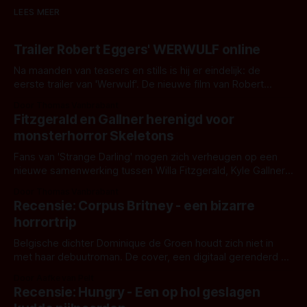
LEES MEER
Trailer Robert Eggers' WERWULF online
Na maanden van teasers en stills is hij er eindelijk: de
eerste trailer van 'Werwulf'. De nieuwe film van Robert
Eggers toont - zoals we van hem kennen - een rauwe en
Door Thomas Vanbrabant
kille stijl vol folklore en mythe. Het topic deze keer is (kon
Fitzgerald en Gallner herenigd voor
het het al raden?)... de weerwolf. Kijk je mee?
monsterhorror Skeletons
Fans van 'Strange Darling' mogen zich verheugen op een
nieuwe samenwerking tussen Willa Fitzgerald, Kyle Gallner
en regisseur J.T. Mollner. Binnenkort zijn ze te zien in
Door Thomas Vanbrabant
'Skeletons', een nieuwe creature feature waarvoor de
Recensie: Corpus Britney - een bizarre
opnames zijn gestart in Australië.
horrortrip
Belgische dichter Dominique de Groen houdt zich niet in
met haar debuutroman. De cover, een digitaal gerenderd en
bizar muterend lichaam tegen een pastelroze- en blauwe
Door Aafke van Pelt
achtergrond, belooft iets kleurrijks maar onheilspellends,
Recensie: Hungry - Een op hol geslagen
iets ongrijpbaars. En dat maakt De Groen met ieder woord