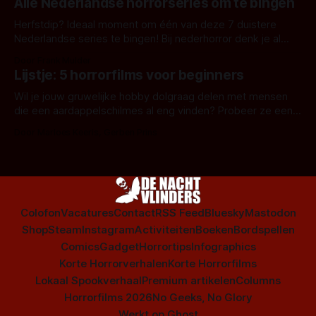
Alle Nederlandse horrorseries om te bingen
Herfstdip? Ideaal moment om één van deze 7 duistere
Nederlandse series te bingen! Bij nederhorror denk je al
snel aan horrorfilms, waarschijnlijk specifiek aan De Lift,
Door Frank Mulder
Amsterdamned of The Johnsons. Maar Nederlandse horror
Lijstje: 5 horrorfilms voor beginners
is niet beperkt tot films. Hier een aantal Nederlandse tv-
series uit het duistere of horrorgenre. Als
Wil je jouw gruwelijke hobby dolgraag delen met mensen
die een aardappelschilmes al eng vinden? Probeer ze eens
op te warmen met een instapmodel horrorfilm.
Door Marloes Keeris, Gerben Prins
Colofon
Vacatures
Contact
RSS Feed
Bluesky
Mastodon
Shop
Steam
Instagram
Activiteiten
Boeken
Bordspellen
Comics
Gadget
Horrortips
Infographics
Korte Horrorverhalen
Korte Horrorfilms
Lokaal Spookverhaal
Premium artikelen
Columns
Horrorfilms 2026
No Geeks, No Glory
Werkt op
Ghost