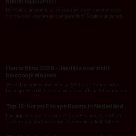
kudde nijlpaarden
waar.
Na haaien, anaconda's, leeuwen en beren dachten deze
filmmakers: waarom geen nijlpaarden? Regisseur James
Nunn doet het gewoon en aan ons om te oordelen of dat
Door Michel van Dam
goed uitpakt met Hungry of niet.
Horrorfilms 2026 - Jaarlijks overzicht
bioscoopreleases
Welke horrorfilms draaien er in 2026 in de Nederlandse
bioscopen? In dit overzicht vind je nu al bijna 50 horror- en
aanverwante films.
Door Frank Mulder
Top 15: Horror Escape Rooms in Nederland
Laat jij je wel eens opsluiten? Deze Horror Escape Rooms
zijn zeer geschikt om te spelen voor horrorliefhebbers.
Door Janita van Leeuwen