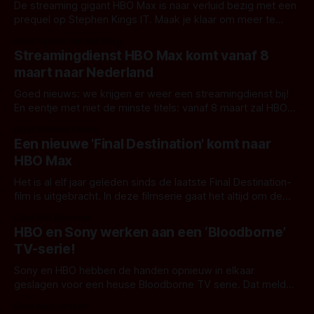
De streaming gigant HBO Max is naar verluid bezig met een
prequel op Stephen Kings IT. Maak je klaar om meer te
gaan leren over de duivelse entiteit die het elke 27 jaar
Door Sander van den Berg
gemunt heeft op de kinderen van het fictieve plaatsje
Streamingdienst HBO Max komt vanaf 8
Derry. Het nieuws kwam naar buiten via een
maart naar Nederland
Goed nieuws: we krijgen er weer een streamingdienst bij!
En eentje met niet de minste titels: vanaf 8 maart zal HBO
Max beschikbaar zijn in Nederland. Lees het laatste nieuws
Door Marloes Keeris
over deze Nederlandse nieuwkomer en hun horroraanbod
Een nieuwe 'Final Destination' komt naar
hieronder. HBO Max is een bekende speler in de
HBO Max
streamingdiensten. Je kent vast
Het is al elf jaar geleden sinds de laatste Final Destination-
film is uitgebracht. In deze filmserie gaat het altijd om de
afschuwelijke, maar originele manieren waarmee ze
Door Ivar Berkman
personages om het leven wisten te brengen. Het kon niet
HBO en Sony werken aan een ‘Bloodborne’
gek of gruwelijk zijn, herinneren jij je het zonnebankincident
TV-serie!
en het afschuwelijk
Sony en HBO hebben de handen opnieuw in elkaar
geslagen voor een heuse Bloodborne TV serie. Dat meldde
popcultuur website That Hashtag Show in een exclusieve
Door Nick Vossen
feature eerder vorige week. Eerder werkten Games- en