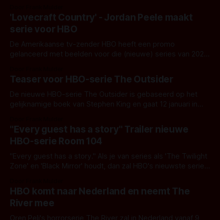
aan een tv-serie!
Door Frank Mulder
'Lovecraft Country' - Jordan Peele maakt
serie voor HBO
De Amerikaanse tv-zender HBO heeft een promo
gelanceerd met beelden voor die (nieuwe) series van 2020!
Jordan Peele maakt Lovecraft Country voor HBO
Door Frank Mulder
Teaser voor HBO-serie The Outsider
De nieuwe HBO-serie The Outsider is gebaseerd op het
gelijknamige boek van Stephen King en gaat 12 januari in
première. Teaser voor HBO-serie The Outsider
Door Frank Mulder
"Every guest has a story" Trailer nieuwe
HBO-serie Room 104
"Every guest has a story." Als je van series als 'The Twilight
Zone' en 'Black Mirror' houdt, dan zal HBO's nieuwste serie
ook wat voor je zijn. 'Room 104'.
Door Frank Mulder
HBO komt naar Nederland en neemt The
River mee
Oren Peli's horrorserie The River zal in Nederland vanaf 9