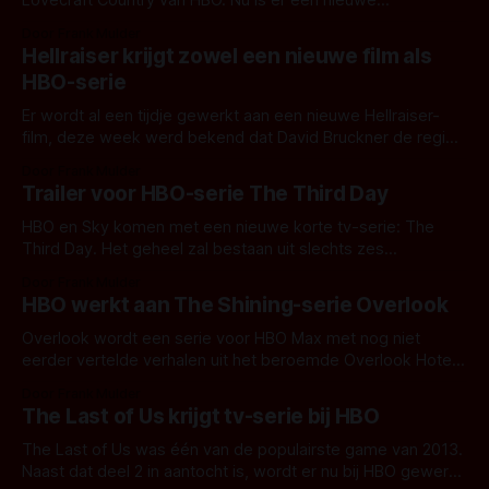
Lovecraft Country van HBO. Nu is er een nieuwe
teasertrailer die mij nóg meer nieuwsgierig maakt: De HBO-
Door Frank Mulder
serie is gebaseerd op het boek Lovecraft Country (bij Bol)
Hellraiser krijgt zowel een nieuwe film als
van schrijver Matt Ruff. Het speelt zich af in het
HBO-serie
Er wordt al een tijdje gewerkt aan een nieuwe Hellraiser-
film, deze week werd bekend dat David Bruckner de regie
op zich zal nemen. David S. Goyer, Ben Collins en Luke
Door Frank Mulder
Piotrowski werken aan het script, welke wordt omschreven
Trailer voor HBO-serie The Third Day
als 'reboot voor een nieuwe publiek'. Vandaag komt daar
HBO en Sky komen met een nieuwe korte tv-serie: The
Third Day. Het geheel zal bestaan uit slechts zes
afleveringen, maar wordt ook nog opgebroken in drie
Door Frank Mulder
afleveringen voor zomer en drie afleveringen winter. Het
HBO werkt aan The Shining-serie Overlook
eerst deel 'Summer' volgt Sam (Jude Law), een man die
naar een
Overlook wordt een serie voor HBO Max met nog niet
eerder vertelde verhalen uit het beroemde Overlook Hotel
uit The Shining.
Door Frank Mulder
The Last of Us krijgt tv-serie bij HBO
The Last of Us was één van de populairste game van 2013.
Naast dat deel 2 in aantocht is, wordt er nu bij HBO gewerkt