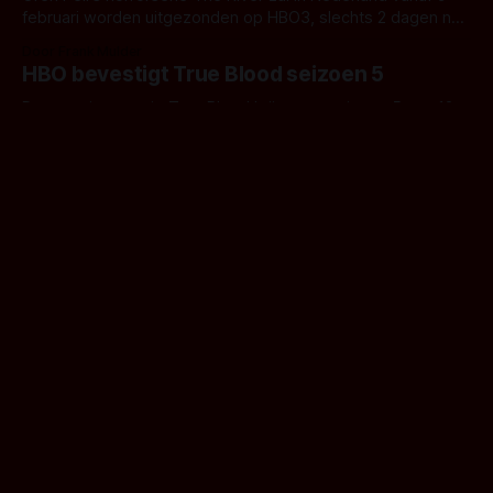
februari worden uitgezonden op HBO3, slechts 2 dagen ná
de Amerikaanse uitzending.
Door Frank Mulder
HBO bevestigt True Blood seizoen 5
De vampierenserie True Blood krijgt een seizoen 5 van 12
afleveringen, Alan Ball begint nog dit jaar met de productie
voor HBO.
Door Frank Mulder
Colofon
Vacatures
Contact
RSS Feed
Bluesky
Mastodon
Shop
Steam
Instagram
Activiteiten
Boeken
Bordspellen
Comics
Gadget
Horrortips
Infographics
Korte Horrorverhalen
Korte Horrorfilms
Lokaal Spookverhaal
Premium artikelen
Columns
Horrorfilms 2026
No Geeks, No Glory
Werkt op
Ghost