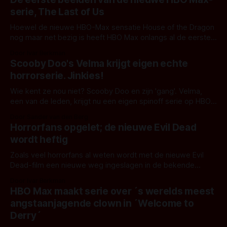
serie speelt zich twintig
serie, The Last of Us
Hoewel de nieuwe HBO-Max sensatie House of the Dragon
nog maar net bezig is heeft HBO Max onlangs al de eerste
beelden getoond van hun nieuwe grote productie namelijk
Door Ivar Berkman
een tv-serie gebaseerd op de populaire
Scooby Doo's Velma krijgt eigen echte
videogamefranchise, The Last of Us seizoen 1. Voor
horrorserie. Jinkies!
mensen die nog niet bekend
Wie kent ze nou niet? Scooby Doo en zijn 'gang'. Velma,
een van de leden, krijgt nu een eigen spinoff serie op HBO
Max die je van je sokken moet blazen. Het wordt een serie
Door Sander van den Berg
voor volwassenen en zal ons nog flink doen verbazen. En
Horrorfans opgelet; de nieuwe Evil Dead
dat is alleen
wordt heftig
Zoals veel horrorfans al weten wordt met de nieuwe Evil
Dead-film een nieuwe weg ingeslagen in de bekende
filmserie. Waar voorheen de serie het verhaal vertelde van
Door Ivar Berkman
Ash Williams wordt de kijker met dit nieuwe deel een
HBO Max maakt serie over ´s werelds meest
compleet andere invalshoek geboden. Dit nieuwe deel Evil
angstaanjagende clown in ´Welcome to
Dead Rise vertelt namelijk
Derry´