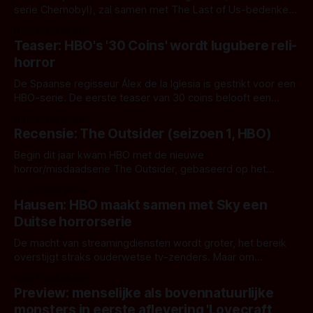
serie Chernobyl), zal samen met The Last of Us-bedenker
Neil Druckmann werkte aan een serie voor HBO. Nu heeft
Door Frank Mulder
het Amerikaanse tv-netwerk officieel een goedkeuring
Teaser: HBO's '30 Coins' wordt lugubere reli-
gegeven en de serie besteld! De serie The Last of Us
horror
wordt een
De Spaanse regisseur Álex de la Iglesia is gestrikt voor een
HBO-serie. De eerste teaser van 30 coins belooft een
lugubere religieuze horrorserie: Met onder andere The Day
Door Frank Mulder
of the Beast, Witching and Bitching en The Last Circus
Recensie: The Outsider (seizoen 1, HBO)
leverde de regisseur al een aantal duistere werkjes af. Voor
deze
Begin dit jaar kwam HBO met de nieuwe
horror/misdaadserie The Outsider, gebaseerd op het
gelijknamige boek van Stephen King uit 2018. Het boek was
Door Daniel Broek
een vervolg op King's Mr Mercedes-trilogie die tevens tot
Hausen: HBO maakt samen met Sky een
een serie gemaakt is; deze TV-adaptatie van The Outsider
Duitse horrorserie
staat hier echter
De macht van streamingdiensten wordt groter, het bereik
overstijgt straks ouderwetse tv-zenders. Maar om
internationaal te groeien moeten er ook series gemaakt
Door Frank Mulder
worden in de taal van de verschillende regios. Netflix is er al
Preview: menselijke als bovennatuurlijke
flink mee bezig en nu stapt HBO samen met Sky ook in de
monsters in eerste aflevering 'Lovecraft