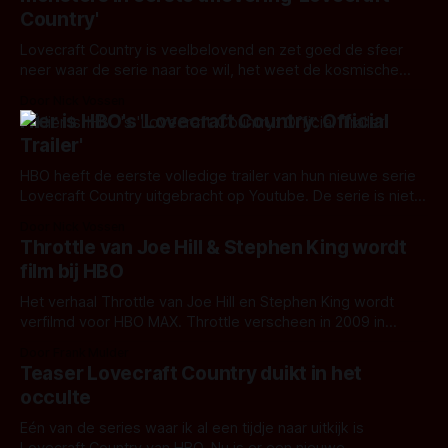
Duitstalige markt.
Country'
Lovecraft Country is veelbelovend en zet goed de sfeer
neer waar de serie naar toe wil, het weet de kosmische
horror goed uit te beelden.
Door Nick Vossen
Hier is HBO's 'Lovecraft Country: Official
Trailer'
HBO heeft de eerste volledige trailer van hun nieuwe serie
Lovecraft Country uitgebracht op Youtube. De serie is niet
direct gebaseerd op de vele korte horrorverhalen van
Door Nick Vossen
Amerikaanse schrijver H.P. Lovecraft, maar op het
Throttle van Joe Hill & Stephen King wordt
gelijknamige boek van Matt Ruff. Het boek gebruikt
film bij HBO
daarentegen wel veel van Lovecraft’s creaties
Het verhaal Throttle van Joe Hill en Stephen King wordt
verfilmd voor HBO MAX. Throttle verscheen in 2009 in
Nederland onder de titel Hoogste Versnelling. Dit verhaal is
Door Frank Mulder
gedeeltelijk gebaseerd op het verhaal Duel van Richard
Teaser Lovecraft Country duikt in het
Matheson dat door Steven Spielberg in 1971 werd verfilmd.
occulte
Een duel waarbij een onzichtbare
Eén van de series waar ik al een tijdje naar uitkijk is