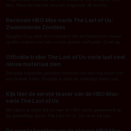
Max. Waar het eerste seizoen ongeveer de eerste
gelijknamige PlayStation-game besloeg, is seizoen slechts
Door Frank Mulder
een deel van de tweede game.
Recensie HBO Max-serie The Last of Us:
Zwammende Zombies
Naughty Dog staat erom bekend dat ze fantastisch mooie
spellen maken met een onwijs goede verhaallijn. Denk aan
Uncharted. Maar ook aan The Last of Us. HBO Max vindt dit
Door Sander van den Berg
wel een uitgelezen kans om die laatste als serie leven in te
Officiële trailer The Last of Us-serie laat veel
blazen en heeft producer Craig Mazin en Neil
nieuw materiaal zien
Een paar maanden geleden moesten we het nog doen met
een teaser trailer. Eindelijk is daar de volledige trailer van
The Last of Us-seizoen 1, de live adoptie serie van het
Door Sander van den Berg
gelijknamige spel. Op de muziek van Aha's Take On Me
Kijk hier de eerste teaser van de HBO Max-
krijgen we onwijs veel nieuw beeldmateriaal
serie The Last of Us
We kijken al lange tijd uit naar de HBO-serie gebaseerd op
de geweldige game The Last of Us. De serie zal pas
volgend jaar te zien zijn op de streamingdienst HBO Max,
Door Frank Mulder
maar de eerste beelden zijn nú hier te zien. The Last of Us
De eerste beelden van de nieuwe HBO Max-