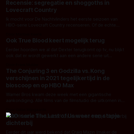
Recensie: segregatie en shoggoths in
entertainment ontwikkelaar Sony en streaming gigant HBO
Lovecraft Country
al samen met het uitwerken van een serie gebaseerd
Ik mocht voor De Nachtvlinders het eerste seizoen van
HBO-serie Lovecraft Country recenseren. Of de echte
horror van de rassenhaat komt, of de shoggoths en andere
Door Marloes Keeris
gruwelen, is niet im Frage aan het eind van de serie. Maar
Ook True Blood keert mogelijk terug
kan Lovecraft Country alle verhaallijnen met cosmische
horror, science fiction en
Eerder hoorden we al dat Dexter terugkomt op tv, nu blijkt
ook dat er wordt gewerkt aan een andere serie uit
hetzelfde tijdperk: True Blood! Volgens TVLine werkt
Door Frank Mulder
Roberto Aguirre-Sacasa aan een reboot van de
The Conjuring 3 en Godzilla vs. Kong
vampierdramaserie. Roberto Aguirre-Sacasa is bekent van
verschijnen in 2021 tegelijkertijd in de
onder andere Glee, Big Love, Looking, Carrie
bioscoop en op HBO Max
Warner Bros kwam deze week met een gigantische
aankondiging. Alle films van de filmstudio die uitkomen in
2021 zullen tegelijkertijd op HBO Max en in bioscopen te
Door Gillan Wijngaards
zien zijn. Nog nooit eerder heeft een grote filmstudio zo'n
HBO-serie The Last of Us weer een stapje
drastische keuze op deze schaal gemaakt.
dichterbij
Vanzelfsprekend komt deze keuze door
Eerder dit jaar werd bekend dat Craig Mazin (maker de