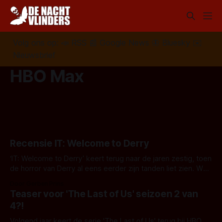
Volg ons op:
📣
RSS
📰
Google News
🦋
Bluesky
✉️
Nieuwsbrief
HBO Max
Recensie IT: Welcome to Derry
‘IT: Welcome to Derry’ keert terug naar de jaren zestig, toen
de horror van Derry al eens eerder zijn tanden liet zien. We
zagen de eerste vijf afleveringen van deze prequel op de
Door Gerben Prins
IT-films. Kan de serie de verwachtingen waarmaken?
Teaser voor 'The Last of Us' seizoen 2 van
4?!
Volgend jaar keert de serie 'The Last of Us' terug bij HBO