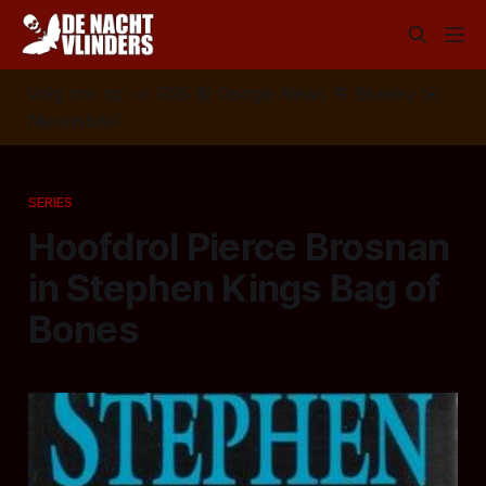
Volg ons op:
📣
RSS
📰
Google News
🦋
Bluesky
✉️
Nieuwsbrief
SERIES
Hoofdrol Pierce Brosnan
in Stephen Kings Bag of
Bones