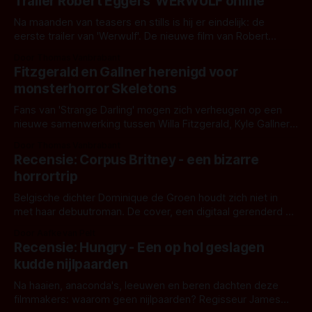
Trailer Robert Eggers' WERWULF online
Na maanden van teasers en stills is hij er eindelijk: de
eerste trailer van 'Werwulf'. De nieuwe film van Robert
Eggers toont - zoals we van hem kennen - een rauwe en
Door Thomas Vanbrabant
kille stijl vol folklore en mythe. Het topic deze keer is (kon
Fitzgerald en Gallner herenigd voor
het het al raden?)... de weerwolf. Kijk je mee?
monsterhorror Skeletons
Fans van 'Strange Darling' mogen zich verheugen op een
nieuwe samenwerking tussen Willa Fitzgerald, Kyle Gallner
en regisseur J.T. Mollner. Binnenkort zijn ze te zien in
Door Thomas Vanbrabant
'Skeletons', een nieuwe creature feature waarvoor de
Recensie: Corpus Britney - een bizarre
opnames zijn gestart in Australië.
horrortrip
Belgische dichter Dominique de Groen houdt zich niet in
met haar debuutroman. De cover, een digitaal gerenderd en
bizar muterend lichaam tegen een pastelroze- en blauwe
Door Aafke van Pelt
achtergrond, belooft iets kleurrijks maar onheilspellends,
Recensie: Hungry - Een op hol geslagen
iets ongrijpbaars. En dat maakt De Groen met ieder woord
kudde nijlpaarden
waar.
Na haaien, anaconda's, leeuwen en beren dachten deze
filmmakers: waarom geen nijlpaarden? Regisseur James