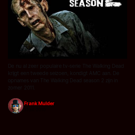
De nu al zeer populaire tv-serie The Walking Dead
krijgt een tweede seizoen, kondigt AMC aan. De
opnames van The Walking Dead season 2 zijn in
zomer 2011.
Frank Mulder
31 jul. 2010