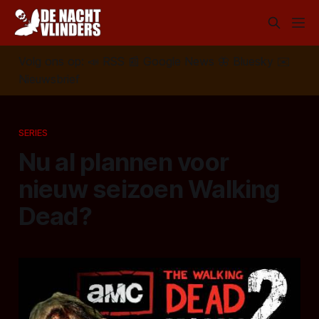
Volg ons op:
📣
RSS
📰
Google News
🦋
Bluesky
✉️
Nieuwsbrief
SERIES
Nu al plannen voor
nieuw seizoen Walking
Dead?