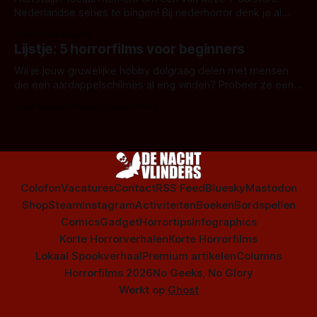
Nederlandse series te bingen! Bij nederhorror denk je al
snel aan horrorfilms, waarschijnlijk specifiek aan De Lift,
Door Frank Mulder
Amsterdamned of The Johnsons. Maar Nederlandse horror
Lijstje: 5 horrorfilms voor beginners
is niet beperkt tot films. Hier een aantal Nederlandse tv-
series uit het duistere of horrorgenre. Als
Wil je jouw gruwelijke hobby dolgraag delen met mensen
die een aardappelschilmes al eng vinden? Probeer ze eens
op te warmen met een instapmodel horrorfilm.
Door Marloes Keeris, Gerben Prins
Colofon
Vacatures
Contact
RSS Feed
Bluesky
Mastodon
Shop
Steam
Instagram
Activiteiten
Boeken
Bordspellen
Comics
Gadget
Horrortips
Infographics
Korte Horrorverhalen
Korte Horrorfilms
Lokaal Spookverhaal
Premium artikelen
Columns
Horrorfilms 2026
No Geeks, No Glory
Werkt op
Ghost