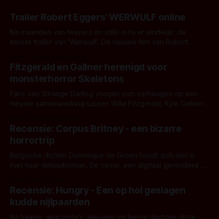
Trailer Robert Eggers' WERWULF online
Na maanden van teasers en stills is hij er eindelijk: de
eerste trailer van 'Werwulf'. De nieuwe film van Robert
Eggers toont - zoals we van hem kennen - een rauwe en
Door Thomas Vanbrabant
kille stijl vol folklore en mythe. Het topic deze keer is (kon
Fitzgerald en Gallner herenigd voor
het het al raden?)... de weerwolf. Kijk je mee?
monsterhorror Skeletons
Fans van 'Strange Darling' mogen zich verheugen op een
nieuwe samenwerking tussen Willa Fitzgerald, Kyle Gallner
en regisseur J.T. Mollner. Binnenkort zijn ze te zien in
Door Thomas Vanbrabant
'Skeletons', een nieuwe creature feature waarvoor de
Recensie: Corpus Britney - een bizarre
opnames zijn gestart in Australië.
horrortrip
Belgische dichter Dominique de Groen houdt zich niet in
met haar debuutroman. De cover, een digitaal gerenderd en
bizar muterend lichaam tegen een pastelroze- en blauwe
Door Aafke van Pelt
achtergrond, belooft iets kleurrijks maar onheilspellends,
Recensie: Hungry - Een op hol geslagen
iets ongrijpbaars. En dat maakt De Groen met ieder woord
kudde nijlpaarden
waar.
Na haaien, anaconda's, leeuwen en beren dachten deze