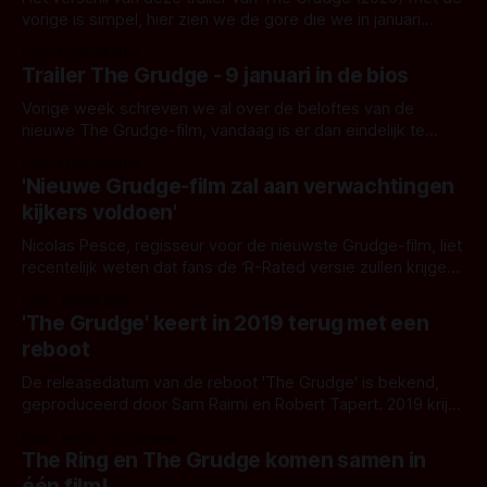
vorige is simpel, hier zien we de gore die we in januari
moeten verwachten om het grote doek.
Door Frank Mulder
Trailer The Grudge - 9 januari in de bios
Vorige week schreven we al over de beloftes van de
nieuwe The Grudge-film, vandaag is er dan eindelijk te
trailer.
Door Frank Mulder
'Nieuwe Grudge-film zal aan verwachtingen
kijkers voldoen'
Nicolas Pesce, regisseur voor de nieuwste Grudge-film, liet
recentelijk weten dat fans de ‘R-Rated versie zullen krijgen
waar ze op hoopten.’
Door Jelmer Buit
'The Grudge' keert in 2019 terug met een
reboot
De releasedatum van de reboot 'The Grudge' is bekend,
geproduceerd door Sam Raimi en Robert Tapert. 2019 krijgt
een bovennatuurlijke zomer.
Door Janita van Leeuwen
The Ring en The Grudge komen samen in
één film!