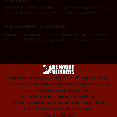
Waarom geen film met de hoofdrolmonsters uit The Ring en
The Grudge? Volgend jaar zal in Japan de horrorfilm
'Sadako vs. Kayako' uitkomen.
Door Frank Mulder
Korte horrorfilm: Katasumi
De Japanse regisseur Takashi Shimizu kennen we allemaal
van Ju-on (2000), wat eigenlijk een remake is van zijn korte
film Katasumi uit 1998
Door Frank Mulder
Colofon
Vacatures
Contact
RSS Feed
Bluesky
Mastodon
Shop
Steam
Instagram
Activiteiten
Boeken
Bordspellen
Comics
Gadget
Horrortips
Infographics
Korte Horrorverhalen
Korte Horrorfilms
Lokaal Spookverhaal
Premium artikelen
Columns
Horrorfilms 2026
No Geeks, No Glory
Werkt op
Ghost