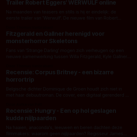
Trailer Robert Eggers' WERWULF online
Na maanden van teasers en stills is hij er eindelijk: de
eerste trailer van 'Werwulf'. De nieuwe film van Robert
Eggers toont - zoals we van hem kennen - een rauwe en
Door Thomas Vanbrabant
kille stijl vol folklore en mythe. Het topic deze keer is (kon
Fitzgerald en Gallner herenigd voor
het het al raden?)... de weerwolf. Kijk je mee?
monsterhorror Skeletons
Fans van 'Strange Darling' mogen zich verheugen op een
nieuwe samenwerking tussen Willa Fitzgerald, Kyle Gallner
en regisseur J.T. Mollner. Binnenkort zijn ze te zien in
Door Thomas Vanbrabant
'Skeletons', een nieuwe creature feature waarvoor de
Recensie: Corpus Britney - een bizarre
opnames zijn gestart in Australië.
horrortrip
Belgische dichter Dominique de Groen houdt zich niet in
met haar debuutroman. De cover, een digitaal gerenderd en
bizar muterend lichaam tegen een pastelroze- en blauwe
Door Aafke van Pelt
achtergrond, belooft iets kleurrijks maar onheilspellends,
Recensie: Hungry - Een op hol geslagen
iets ongrijpbaars. En dat maakt De Groen met ieder woord
kudde nijlpaarden
waar.
Na haaien, anaconda's, leeuwen en beren dachten deze
filmmakers: waarom geen nijlpaarden? Regisseur James