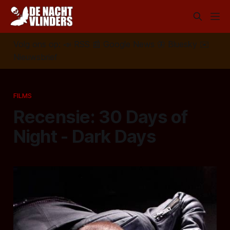
Volg ons op:
📣
RSS
📰
Google News
🦋
Bluesky
✉️
Nieuwsbrief
FILMS
Recensie: 30 Days of
Night - Dark Days