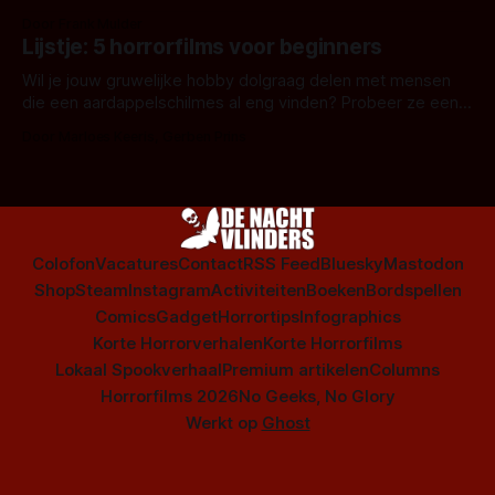
snel aan horrorfilms, waarschijnlijk specifiek aan De Lift,
Door Frank Mulder
Amsterdamned of The Johnsons. Maar Nederlandse horror
Lijstje: 5 horrorfilms voor beginners
is niet beperkt tot films. Hier een aantal Nederlandse tv-
series uit het duistere of horrorgenre. Als
Wil je jouw gruwelijke hobby dolgraag delen met mensen
die een aardappelschilmes al eng vinden? Probeer ze eens
op te warmen met een instapmodel horrorfilm.
Door Marloes Keeris, Gerben Prins
Colofon
Vacatures
Contact
RSS Feed
Bluesky
Mastodon
Shop
Steam
Instagram
Activiteiten
Boeken
Bordspellen
Comics
Gadget
Horrortips
Infographics
Korte Horrorverhalen
Korte Horrorfilms
Lokaal Spookverhaal
Premium artikelen
Columns
Horrorfilms 2026
No Geeks, No Glory
Werkt op
Ghost