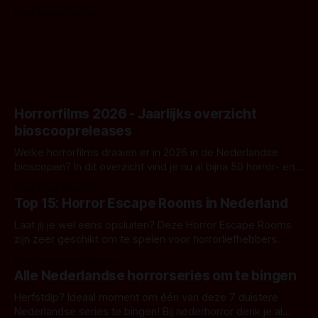
Nunn doet het gewoon en aan ons om te oordelen of dat
Door Michel van Dam
goed uitpakt met Hungry of niet.
Horrorfilms 2026 - Jaarlijks overzicht
bioscoopreleases
Welke horrorfilms draaien er in 2026 in de Nederlandse
bioscopen? In dit overzicht vind je nu al bijna 50 horror- en
aanverwante films.
Door Frank Mulder
Top 15: Horror Escape Rooms in Nederland
Laat jij je wel eens opsluiten? Deze Horror Escape Rooms
zijn zeer geschikt om te spelen voor horrorliefhebbers.
Door Janita van Leeuwen
Alle Nederlandse horrorseries om te bingen
Herfstdip? Ideaal moment om één van deze 7 duistere
Nederlandse series te bingen! Bij nederhorror denk je al