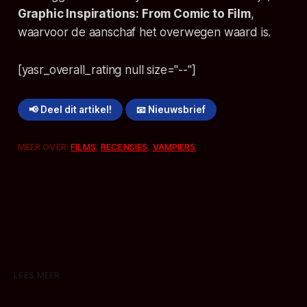
Graphic Inspirations: From Comic to Film
,
waarvoor de aanschaf het overwegen waard is.
[yasr_overall_rating null size="--"]
📢 Deel dit artikel!
📧 Nieuwsbrief
MEER OVER:
FILMS
,
RECENSIES
,
VAMPIERS
LEES MEER