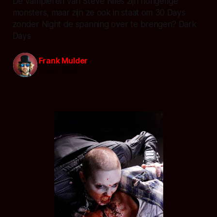
De vampieren van Steve Niles zijn hongerige
monsters, maar zijn ze ook in staat om 30 Days
zonder Night de spanning over te brengen? Dark
Days
Frank Mulder
11 nov. 2010