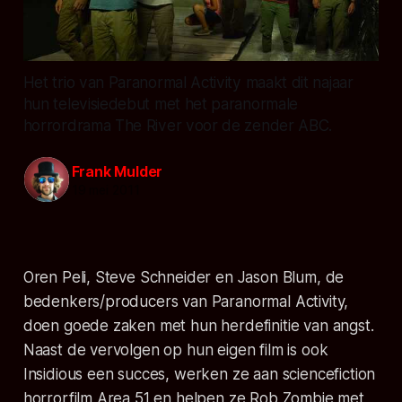
Het trio van Paranormal Activity maakt dit najaar
hun televisiedebut met het paranormale
horrordrama The River voor de zender ABC.
Frank Mulder
19 mei 2011
Oren Peli, Steve Schneider en Jason Blum, de
bedenkers/producers van Paranormal Activity,
doen goede zaken met hun herdefinitie van angst.
Naast de vervolgen op hun eigen film is ook
Insidious een succes, werken ze aan sciencefiction
horrorfilm Area 51 en helpen ze Rob Zombie met