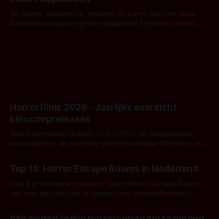
waar.
Na haaien, anaconda's, leeuwen en beren dachten deze
filmmakers: waarom geen nijlpaarden? Regisseur James
Nunn doet het gewoon en aan ons om te oordelen of dat
Door Michel van Dam
goed uitpakt met Hungry of niet.
Horrorfilms 2026 - Jaarlijks overzicht
bioscoopreleases
Welke horrorfilms draaien er in 2026 in de Nederlandse
bioscopen? In dit overzicht vind je nu al bijna 50 horror- en
aanverwante films.
Door Frank Mulder
Top 15: Horror Escape Rooms in Nederland
Laat jij je wel eens opsluiten? Deze Horror Escape Rooms
zijn zeer geschikt om te spelen voor horrorliefhebbers.
Door Janita van Leeuwen
Alle Nederlandse horrorseries om te bingen