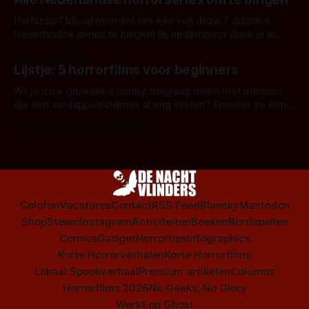
Herfstdip? Ideaal moment om één van deze 7 duistere
Nederlandse series te bingen! Bij nederhorror denk je al
snel aan horrorfilms, waarschijnlijk specifiek aan De Lift,
Door Frank Mulder
Amsterdamned of The Johnsons. Maar Nederlandse horror
Lijstje: 5 horrorfilms voor beginners
is niet beperkt tot films. Hier een aantal Nederlandse tv-
series uit het duistere of horrorgenre. Als
Wil je jouw gruwelijke hobby dolgraag delen met mensen
die een aardappelschilmes al eng vinden? Probeer ze eens
op te warmen met een instapmodel horrorfilm.
Door Marloes Keeris, Gerben Prins
Colofon
Vacatures
Contact
RSS Feed
Bluesky
Mastodon
Shop
Steam
Instagram
Activiteiten
Boeken
Bordspellen
Comics
Gadget
Horrortips
Infographics
Korte Horrorverhalen
Korte Horrorfilms
Lokaal Spookverhaal
Premium artikelen
Columns
Horrorfilms 2026
No Geeks, No Glory
Werkt op
Ghost