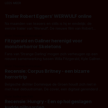
LEES MEER
Trailer Robert Eggers' WERWULF online
Na maanden van teasers en stills is hij er eindelijk: de
eerste trailer van 'Werwulf'. De nieuwe film van Robert
Eggers toont - zoals we van hem kennen - een rauwe en
Door Thomas Vanbrabant
kille stijl vol folklore en mythe. Het topic deze keer is (kon
Fitzgerald en Gallner herenigd voor
het het al raden?)... de weerwolf. Kijk je mee?
monsterhorror Skeletons
Fans van 'Strange Darling' mogen zich verheugen op een
nieuwe samenwerking tussen Willa Fitzgerald, Kyle Gallner
en regisseur J.T. Mollner. Binnenkort zijn ze te zien in
Door Thomas Vanbrabant
'Skeletons', een nieuwe creature feature waarvoor de
Recensie: Corpus Britney - een bizarre
opnames zijn gestart in Australië.
horrortrip
Belgische dichter Dominique de Groen houdt zich niet in
met haar debuutroman. De cover, een digitaal gerenderd en
bizar muterend lichaam tegen een pastelroze- en blauwe
Door Aafke van Pelt
achtergrond, belooft iets kleurrijks maar onheilspellends,
Recensie: Hungry - Een op hol geslagen
iets ongrijpbaars. En dat maakt De Groen met ieder woord
kudde nijlpaarden