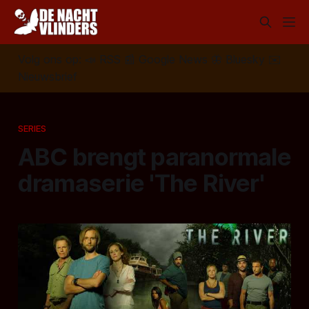
Volg ons op:
📣
RSS
📰
Google News
🦋
Bluesky
✉️
Nieuwsbrief
SERIES
ABC brengt paranormale
dramaserie 'The River'