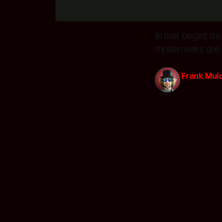
In mei begint de
thrillerreeks d
Frank Mul
14 mrt. 2016