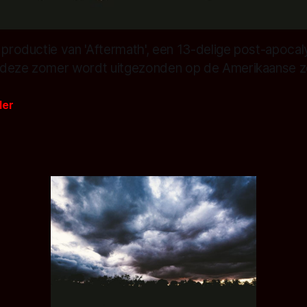
 productie van 'Aftermath', een 13-delige post-apoca
ie deze zomer wordt uitgezonden op de Amerikaanse z
der