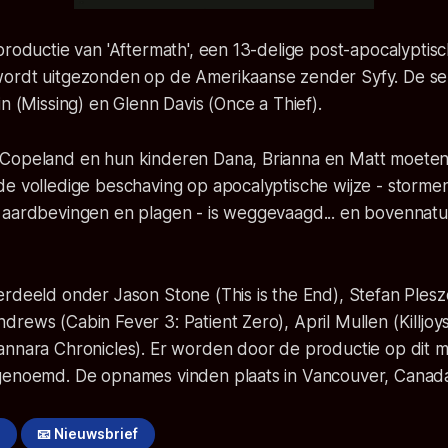
productie van 'Aftermath', een 13-delige post-apocalyptisc
ordt uitgezonden op de Amerikaanse zender Syfy. De ser
in (Missing) en Glenn Davis (Once a Thief).
Copeland en hun kinderen Dana, Brianna en Matt moeten 
de volledige beschaving op apocalyptische wijze - storme
 aardbevingen en plagen - is weggevaagd... en bovennatu
rdeeld onder Jason Stone (This is the End), Stefan Pleszc
rews (Cabin Fever 3: Patient Zero), April Mullen (Killjoy
annara Chronicles). Er worden door de productie op dit
genoemd. De opnames vinden plaats in Vancouver, Canad
!
📧 Nieuwsbrief