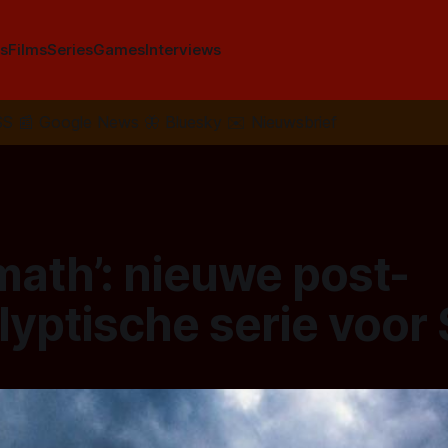
s
Films
Series
Games
Interviews
SS
📰
Google News
🦋
Bluesky
✉️
Nieuwsbrief
math’: nieuwe post-
yptische serie voor 