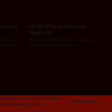
aars. En dat
ord waar.
orseries
Lijstje: 5 horrorfilms voor
beginners
 één van
Wil je jouw gruwelijke hobby dolgraag
series te
delen met mensen die een
aardappelschilmes al eng vinden?
Door Marloes Keeris, Gerben Prins
 specifiek
Probeer ze eens op te warmen met een
f The
instapmodel horrorfilm.
orror is
n aantal
duistere of
ics
Gadget
Horrortips
Infographics
Werkt op
Ghost
2026
No Geeks, No Glory