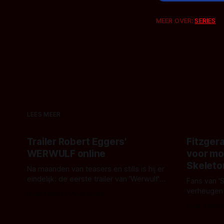
MEER OVER:
SERIES
LEES MEER
Trailer Robert Eggers'
Fitzgera
WERWULF online
voor mo
Skeleto
Na maanden van teasers en stills is hij er
eindelijk: de eerste trailer van 'Werwulf'.
Fans van '
De nieuwe film van Robert Eggers toont
verheugen
Door Thomas Vanbrabant
- zoals we van hem kennen - een rauwe
samenwerki
Door Thoma
en kille stijl vol folklore en mythe. Het
Kyle Gallne
topic deze keer is (kon het het al
Binnenkort 