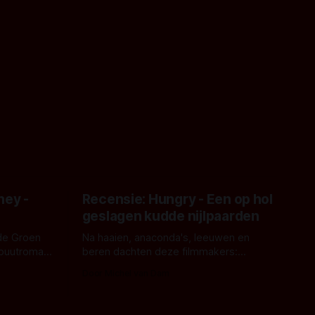
ney -
Recensie: Hungry - Een op hol
geslagen kudde nijlpaarden
de Groen
Na haaien, anaconda's, leeuwen en
ebuutroman.
beren dachten deze filmmakers:
erd en
waarom geen nijlpaarden? Regisseur
Door Michel van Dam
 een
James Nunn doet het gewoon en aan
grond,
ons om te oordelen of dat goed uitpakt
met Hungry of niet.