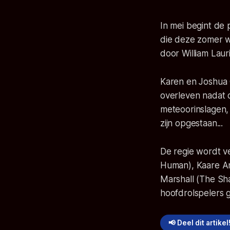
In mei begint de 
die deze zomer w
door William Laur
Karen en Joshua 
overleven nadat 
meteoorinslagen,
zijn opgestaan...
De regie wordt ve
Human), Kaare And
Marshall (The Sh
hoofdrolspelers 
📢 Deel dit artikel