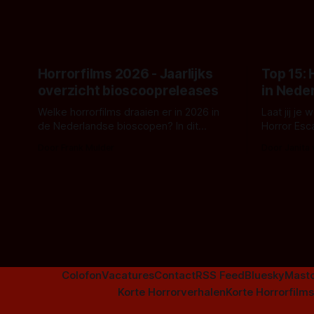
raden?)... de weerwolf. Kijk je mee?
een nieuwe
de opnames 
Horrorfilms 2026 - Jaarlijks
Top 15:
overzicht bioscoopreleases
in Nede
Welke horrorfilms draaien er in 2026 in
Laat jij je
de Nederlandse bioscopen? In dit
Horror Esc
overzicht vind je nu al bijna 50 horror- en
om te spel
Door Frank Mulder
Door Janita
aanverwante films.
Colofon
Vacatures
Contact
RSS Feed
Bluesky
Mast
Korte Horrorverhalen
Korte Horrorfilms