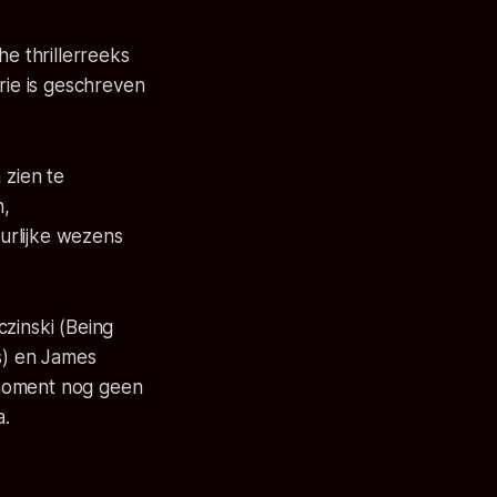
he thrillerreeks
ie is geschreven
zien te
n,
urlijke wezens
zinski (Being
s) en James
 moment nog geen
a.