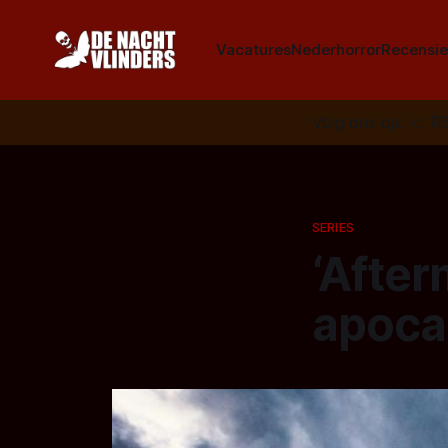
Vacatures
Nederhorror
Recensie
Volg ons op:
📣
R
SERIES
‘After
apocal