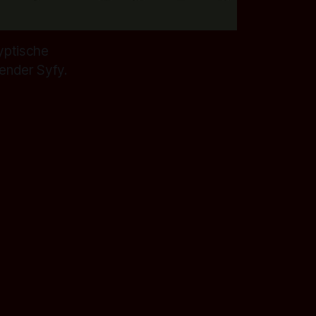
lyptische
ender Syfy.