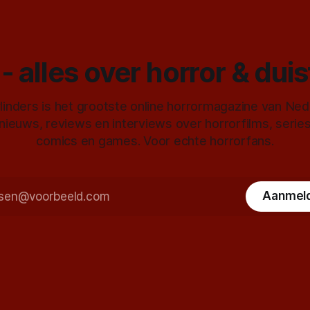
- alles over horror & dui
inders is het grootste online horrormagazine van Ne
 nieuws, reviews en interviews over horrorfilms, serie
comics en games. Voor echte horrorfans.
Aanmel