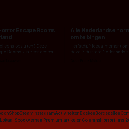
onheilspellends, iets ongrijpb
 creature feature waarvoor
maakt De Groen met ieder wo
zijn gestart in Australië.
 Horror Escape Rooms
Alle Nederlandse horr
rland
om te bingen
 wel eens opsluiten? Deze
Herfstdip? Ideaal moment om
ape Rooms zijn zeer geschikt
deze 7 duistere Nederlandse 
en voor horrorliefhebbers.
bingen! Bij nederhorror denk je al snel
 van Leeuwen
Door Frank Mulder
aan horrorfilms, waarschijnlijk
aan De Lift, Amsterdamned o
Johnsons. Maar Nederlandse h
niet beperkt tot films. Hier ee
Nederlandse tv-series uit het 
horrorgenre. Als
odon
Shop
Steam
Instagram
Activiteiten
Boeken
Bordspellen
Com
Lokaal Spookverhaal
Premium artikelen
Columns
Horrorfilms 