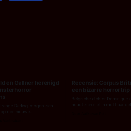
ld en Gallner herenigd
Recensie: Corpus Brit
nsterhorror
een bizarre horrortrip
ns
Belgische dichter Dominique 
houdt zich niet in met haar d
Strange Darling' mogen zich
De cover, een digitaal gerend
 op een nieuwe
Door Aafke van Pelt
bizar muterend lichaam tegen
ng tussen Willa Fitzgerald,
s Vanbrabant
pastelroze- en blauwe achter
r en regisseur J.T. Mollner.
belooft iets kleurrijks maar
zijn ze te zien in 'Skeletons',