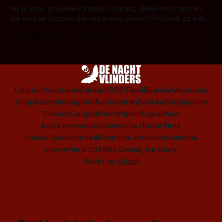
series uit het duistere of horrorgenre. Als
Wil je jouw gruwelijke hobby dolgraag delen met mensen
die een aardappelschilmes al eng vinden? Probeer ze eens
op te warmen met een instapmodel horrorfilm.
Door Marloes Keeris, Gerben Prins
Colofon
Vacatures
Contact
RSS Feed
Bluesky
Mastodon
Shop
Steam
Instagram
Activiteiten
Boeken
Bordspellen
Comics
Gadget
Horrortips
Infographics
Korte Horrorverhalen
Korte Horrorfilms
Lokaal Spookverhaal
Premium artikelen
Columns
Horrorfilms 2026
No Geeks, No Glory
Werkt op
Ghost