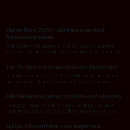
Horrorfilms 2026 - Jaarlijks overzicht
bioscoopreleases
Welke horrorfilms draaien er in 2026 in de Nederlandse
bioscopen? In dit overzicht vind je nu al bijna 50 horror- en
aanverwante films.
Door Frank Mulder
Top 15: Horror Escape Rooms in Nederland
Laat jij je wel eens opsluiten? Deze Horror Escape Rooms
zijn zeer geschikt om te spelen voor horrorliefhebbers.
Door Janita van Leeuwen
Alle Nederlandse horrorseries om te bingen
Herfstdip? Ideaal moment om één van deze 7 duistere
Nederlandse series te bingen! Bij nederhorror denk je al
snel aan horrorfilms, waarschijnlijk specifiek aan De Lift,
Door Frank Mulder
Amsterdamned of The Johnsons. Maar Nederlandse horror
Lijstje: 5 horrorfilms voor beginners
is niet beperkt tot films. Hier een aantal Nederlandse tv-