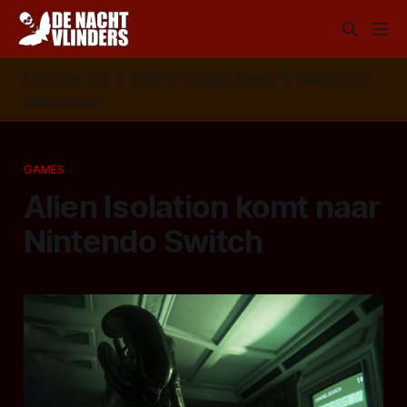
Volg ons op:
📣
RSS
📰
Google News
🦋
Bluesky
✉️
Nieuwsbrief
GAMES
Alien Isolation komt naar
Nintendo Switch