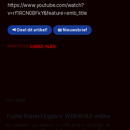
https://www.youtube.com/watch?
v=rf1RCN0BFkY&feature=emb_title
📢 Deel dit artikel!
📧 Nieuwsbrief
MEER OVER:
GAMES
,
ALIEN
LEES MEER
Trailer Robert Eggers' WERWULF online
Na maanden van teasers en stills is hij er eindelijk: de