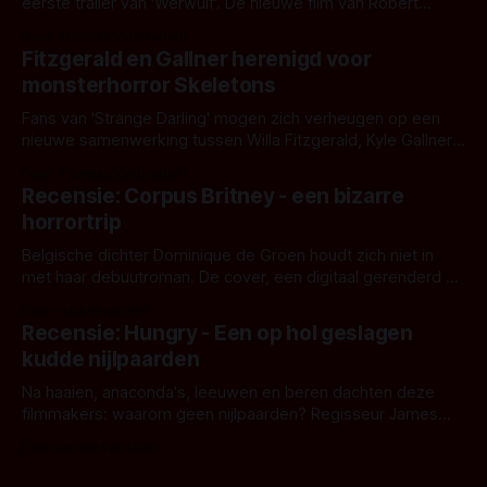
eerste trailer van 'Werwulf'. De nieuwe film van Robert
Eggers toont - zoals we van hem kennen - een rauwe en
Door Thomas Vanbrabant
kille stijl vol folklore en mythe. Het topic deze keer is (kon
Fitzgerald en Gallner herenigd voor
het het al raden?)... de weerwolf. Kijk je mee?
monsterhorror Skeletons
Fans van 'Strange Darling' mogen zich verheugen op een
nieuwe samenwerking tussen Willa Fitzgerald, Kyle Gallner
en regisseur J.T. Mollner. Binnenkort zijn ze te zien in
Door Thomas Vanbrabant
'Skeletons', een nieuwe creature feature waarvoor de
Recensie: Corpus Britney - een bizarre
opnames zijn gestart in Australië.
horrortrip
Belgische dichter Dominique de Groen houdt zich niet in
met haar debuutroman. De cover, een digitaal gerenderd en
bizar muterend lichaam tegen een pastelroze- en blauwe
Door Aafke van Pelt
achtergrond, belooft iets kleurrijks maar onheilspellends,
Recensie: Hungry - Een op hol geslagen
iets ongrijpbaars. En dat maakt De Groen met ieder woord
kudde nijlpaarden
waar.
Na haaien, anaconda's, leeuwen en beren dachten deze
filmmakers: waarom geen nijlpaarden? Regisseur James
Nunn doet het gewoon en aan ons om te oordelen of dat
Door Michel van Dam
goed uitpakt met Hungry of niet.