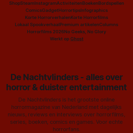
Shop
Steam
Instagram
Activiteiten
Boeken
Bordspellen
Comics
Gadget
Horrortips
Infographics
Korte Horrorverhalen
Korte Horrorfilms
Lokaal Spookverhaal
Premium artikelen
Columns
Horrorfilms 2026
No Geeks, No Glory
Werkt op
Ghost
De Nachtvlinders - alles over
horror & duister entertainment
De Nachtvlinders is het grootste online
horrormagazine van Nederland met dagelijks
nieuws, reviews en interviews over horrorfilms,
series, boeken, comics en games. Voor echte
horrorfans.