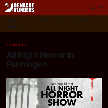
Volg ons op:
📣
RSS
📰
Google News
🦋
Bluesky
✉️
Nieuwsbrief
ACTIVITEITEN
All Night Horror in
Panningen