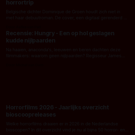
horrortrip
Belgische dichter Dominique de Groen houdt zich niet in
met haar debuutroman. De cover, een digitaal gerenderd en
bizar muterend lichaam tegen een pastelroze- en blauwe
Door Aafke van Pelt
achtergrond, belooft iets kleurrijks maar onheilspellends,
Recensie: Hungry - Een op hol geslagen
iets ongrijpbaars. En dat maakt De Groen met ieder woord
kudde nijlpaarden
waar.
Na haaien, anaconda's, leeuwen en beren dachten deze
filmmakers: waarom geen nijlpaarden? Regisseur James
Nunn doet het gewoon en aan ons om te oordelen of dat
Door Michel van Dam
goed uitpakt met Hungry of niet.
Horrorfilms 2026 - Jaarlijks overzicht
bioscoopreleases
Welke horrorfilms draaien er in 2026 in de Nederlandse
bioscopen? In dit overzicht vind je nu al bijna 50 horror- en