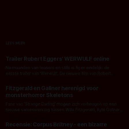
LEES MEER
Trailer Robert Eggers' WERWULF online
Na maanden van teasers en stills is hij er eindelijk: de
eerste trailer van 'Werwulf'. De nieuwe film van Robert
Eggers toont - zoals we van hem kennen - een rauwe en
Door Thomas Vanbrabant
kille stijl vol folklore en mythe. Het topic deze keer is (kon
Fitzgerald en Gallner herenigd voor
het het al raden?)... de weerwolf. Kijk je mee?
monsterhorror Skeletons
Fans van 'Strange Darling' mogen zich verheugen op een
nieuwe samenwerking tussen Willa Fitzgerald, Kyle Gallner
en regisseur J.T. Mollner. Binnenkort zijn ze te zien in
Door Thomas Vanbrabant
'Skeletons', een nieuwe creature feature waarvoor de
Recensie: Corpus Britney - een bizarre
opnames zijn gestart in Australië.