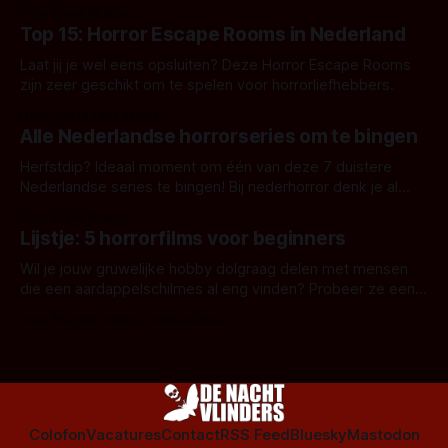
aanverwante films.
Door Frank Mulder
Top 15: Horror Escape Rooms in Nederland
Laat jij je wel eens opsluiten? Deze Horror Escape Rooms
zijn zeer geschikt om te spelen voor horrorliefhebbers.
Door Janita van Leeuwen
Alle Nederlandse horrorseries om te bingen
Herfstdip? Ideaal moment om één van deze 7 duistere
Nederlandse series te bingen! Bij nederhorror denk je al
snel aan horrorfilms, waarschijnlijk specifiek aan De Lift,
Door Frank Mulder
Amsterdamned of The Johnsons. Maar Nederlandse horror
Lijstje: 5 horrorfilms voor beginners
is niet beperkt tot films. Hier een aantal Nederlandse tv-
series uit het duistere of horrorgenre. Als
Wil je jouw gruwelijke hobby dolgraag delen met mensen
die een aardappelschilmes al eng vinden? Probeer ze eens
op te warmen met een instapmodel horrorfilm.
Door Marloes Keeris, Gerben Prins
Colofon
Vacatures
Contact
RSS Feed
Bluesky
Mastodon