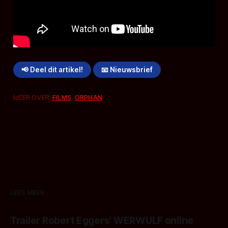
📢 Deel dit artikel!
📧 Nieuwsbrief
MEER OVER:
FILMS
,
ORPHAN
LEES MEER
Trailer Robert Eggers' WERWULF online