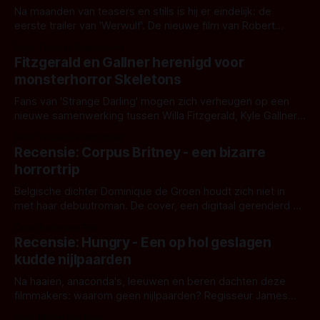
Na maanden van teasers en stills is hij er eindelijk: de
eerste trailer van 'Werwulf'. De nieuwe film van Robert
Eggers toont - zoals we van hem kennen - een rauwe en
Door Thomas Vanbrabant
kille stijl vol folklore en mythe. Het topic deze keer is (kon
Fitzgerald en Gallner herenigd voor
het het al raden?)... de weerwolf. Kijk je mee?
monsterhorror Skeletons
Fans van 'Strange Darling' mogen zich verheugen op een
nieuwe samenwerking tussen Willa Fitzgerald, Kyle Gallner
en regisseur J.T. Mollner. Binnenkort zijn ze te zien in
Door Thomas Vanbrabant
'Skeletons', een nieuwe creature feature waarvoor de
Recensie: Corpus Britney - een bizarre
opnames zijn gestart in Australië.
horrortrip
Belgische dichter Dominique de Groen houdt zich niet in
met haar debuutroman. De cover, een digitaal gerenderd en
bizar muterend lichaam tegen een pastelroze- en blauwe
Door Aafke van Pelt
achtergrond, belooft iets kleurrijks maar onheilspellends,
Recensie: Hungry - Een op hol geslagen
iets ongrijpbaars. En dat maakt De Groen met ieder woord
kudde nijlpaarden
waar.
Na haaien, anaconda's, leeuwen en beren dachten deze
filmmakers: waarom geen nijlpaarden? Regisseur James
Nunn doet het gewoon en aan ons om te oordelen of dat
Door Michel van Dam