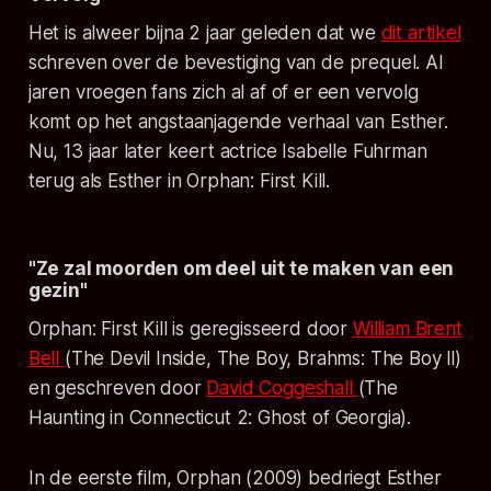
Het is alweer bijna 2 jaar geleden dat we
dit artikel
schreven over de bevestiging van de prequel. Al
jaren vroegen fans zich al af of er een vervolg
komt op het angstaanjagende verhaal van Esther.
Nu, 13 jaar later keert actrice Isabelle Fuhrman
terug als Esther in
Orphan: First Kill
.
"Ze zal moorden om deel uit te maken van een
gezin"
Orphan: First Kill is geregisseerd door
William Brent
Bell
(
The Devil Inside, The Boy, Brahms: The Boy ll
)
en geschreven door
David Coggeshall
(
The
Haunting in Connecticut 2: Ghost of Georgia
).
In de eerste film,
Orphan (2009)
bedriegt Esther