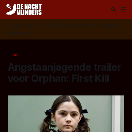
Volg ons op:
📣
RSS
📰
Google News
🦋
Bluesky
✉️
Nieuwsbrief
FILMS
Angstaanjagende trailer
voor Orphan: First Kill