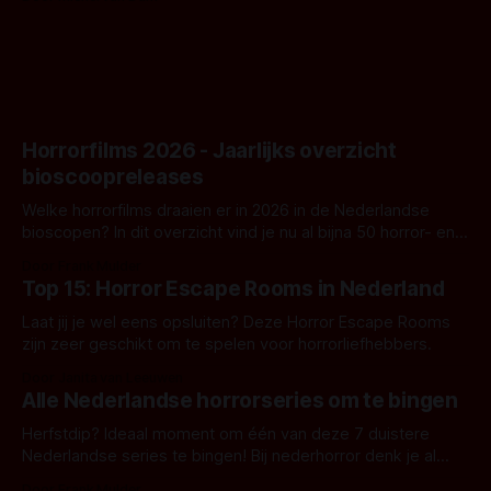
goed uitpakt met Hungry of niet.
Horrorfilms 2026 - Jaarlijks overzicht
bioscoopreleases
Welke horrorfilms draaien er in 2026 in de Nederlandse
bioscopen? In dit overzicht vind je nu al bijna 50 horror- en
aanverwante films.
Door Frank Mulder
Top 15: Horror Escape Rooms in Nederland
Laat jij je wel eens opsluiten? Deze Horror Escape Rooms
zijn zeer geschikt om te spelen voor horrorliefhebbers.
Door Janita van Leeuwen
Alle Nederlandse horrorseries om te bingen
Herfstdip? Ideaal moment om één van deze 7 duistere
Nederlandse series te bingen! Bij nederhorror denk je al
snel aan horrorfilms, waarschijnlijk specifiek aan De Lift,
Door Frank Mulder