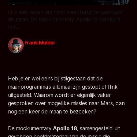
Er is een reden om nooit meer terug te gaan naar
de maan. De mockumentairy Apollo 18 verklaart
het...
Frank Mulder
24 nov. 2010
Heb je er wel eens bij stilgestaan dat de
maanprogramma's allemaal zijn gestopt of flink
uitgesteld. Waarom wordt er eigenlijk vaker
gesproken over mogelijke missies naar Mars, dan
nog een keer de maan te bezoeken?
De mockumentary
Apollo 18
, samengesteld uit
gevonden beeldmateriaal van de missie die