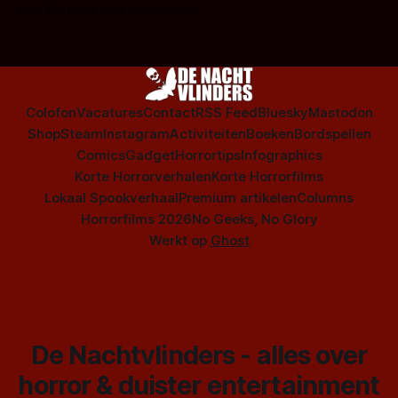
op te warmen met een instapmodel horrorfilm.
Door Marloes Keeris, Gerben Prins
Colofon
Vacatures
Contact
RSS Feed
Bluesky
Mastodon
Shop
Steam
Instagram
Activiteiten
Boeken
Bordspellen
Comics
Gadget
Horrortips
Infographics
Korte Horrorverhalen
Korte Horrorfilms
Lokaal Spookverhaal
Premium artikelen
Columns
Horrorfilms 2026
No Geeks, No Glory
Werkt op
Ghost
De Nachtvlinders - alles over
horror & duister entertainment