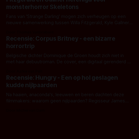
het het al raden?)... de weerwolf. Kijk je mee?
monsterhorror Skeletons
Fans van 'Strange Darling' mogen zich verheugen op een
nieuwe samenwerking tussen Willa Fitzgerald, Kyle Gallner
en regisseur J.T. Mollner. Binnenkort zijn ze te zien in
Door Thomas Vanbrabant
'Skeletons', een nieuwe creature feature waarvoor de
Recensie: Corpus Britney - een bizarre
opnames zijn gestart in Australië.
horrortrip
Belgische dichter Dominique de Groen houdt zich niet in
met haar debuutroman. De cover, een digitaal gerenderd en
bizar muterend lichaam tegen een pastelroze- en blauwe
Door Aafke van Pelt
achtergrond, belooft iets kleurrijks maar onheilspellends,
Recensie: Hungry - Een op hol geslagen
iets ongrijpbaars. En dat maakt De Groen met ieder woord
kudde nijlpaarden
waar.
Na haaien, anaconda's, leeuwen en beren dachten deze
filmmakers: waarom geen nijlpaarden? Regisseur James
Nunn doet het gewoon en aan ons om te oordelen of dat
Door Michel van Dam
goed uitpakt met Hungry of niet.