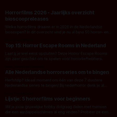
Horrorfilms 2026 - Jaarlijks overzicht
bioscoopreleases
Welke horrorfilms draaien er in 2026 in de Nederlandse
bioscopen? In dit overzicht vind je nu al bijna 50 horror- en
aanverwante films.
Door Frank Mulder
Top 15: Horror Escape Rooms in Nederland
Laat jij je wel eens opsluiten? Deze Horror Escape Rooms
zijn zeer geschikt om te spelen voor horrorliefhebbers.
Door Janita van Leeuwen
Alle Nederlandse horrorseries om te bingen
Herfstdip? Ideaal moment om één van deze 7 duistere
Nederlandse series te bingen! Bij nederhorror denk je al
snel aan horrorfilms, waarschijnlijk specifiek aan De Lift,
Door Frank Mulder
Amsterdamned of The Johnsons. Maar Nederlandse horror
Lijstje: 5 horrorfilms voor beginners
is niet beperkt tot films. Hier een aantal Nederlandse tv-
series uit het duistere of horrorgenre. Als
Wil je jouw gruwelijke hobby dolgraag delen met mensen
die een aardappelschilmes al eng vinden? Probeer ze eens