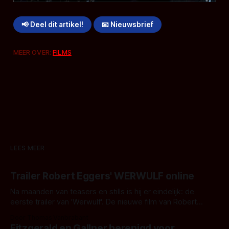
📢 Deel dit artikel!
📧 Nieuwsbrief
MEER OVER:
FILMS
LEES MEER
Trailer Robert Eggers' WERWULF online
Na maanden van teasers en stills is hij er eindelijk: de
eerste trailer van 'Werwulf'. De nieuwe film van Robert
Eggers toont - zoals we van hem kennen - een rauwe en
Door Thomas Vanbrabant
kille stijl vol folklore en mythe. Het topic deze keer is (kon
Fitzgerald en Gallner herenigd voor