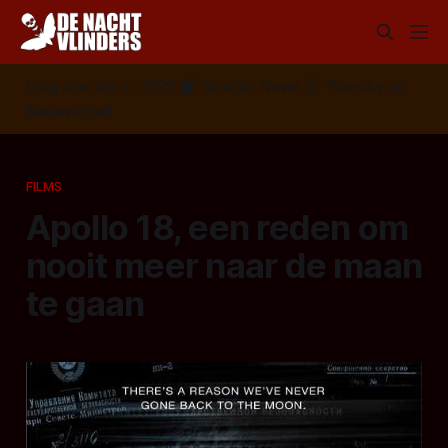
Volg ons op:
📣
RSS
📰
Google News
🦋
Bluesky
✉️
Nieuwsbrief
FILMS
Apollo 18, een reden om
nooit meer naar de maan
te gaan