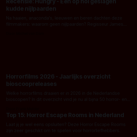
Recensie: Hungry - Een op hol geslagen
iets ongrijpbaars. En dat maakt De Groen met ieder woord
kudde nijlpaarden
waar.
Na haaien, anaconda's, leeuwen en beren dachten deze
filmmakers: waarom geen nijlpaarden? Regisseur James
Nunn doet het gewoon en aan ons om te oordelen of dat
Door Michel van Dam
goed uitpakt met Hungry of niet.
Horrorfilms 2026 - Jaarlijks overzicht
bioscoopreleases
Welke horrorfilms draaien er in 2026 in de Nederlandse
bioscopen? In dit overzicht vind je nu al bijna 50 horror- en
aanverwante films.
Door Frank Mulder
Top 15: Horror Escape Rooms in Nederland
Laat jij je wel eens opsluiten? Deze Horror Escape Rooms
zijn zeer geschikt om te spelen voor horrorliefhebbers.