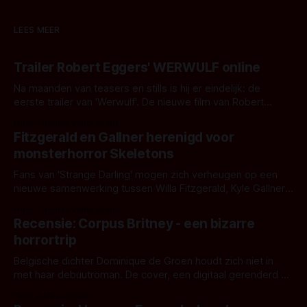
LEES MEER
Trailer Robert Eggers' WERWULF online
Na maanden van teasers en stills is hij er eindelijk: de
eerste trailer van 'Werwulf'. De nieuwe film van Robert
Eggers toont - zoals we van hem kennen - een rauwe en
Door Thomas Vanbrabant
kille stijl vol folklore en mythe. Het topic deze keer is (kon
Fitzgerald en Gallner herenigd voor
het het al raden?)... de weerwolf. Kijk je mee?
monsterhorror Skeletons
Fans van 'Strange Darling' mogen zich verheugen op een
nieuwe samenwerking tussen Willa Fitzgerald, Kyle Gallner
en regisseur J.T. Mollner. Binnenkort zijn ze te zien in
Door Thomas Vanbrabant
'Skeletons', een nieuwe creature feature waarvoor de
Recensie: Corpus Britney - een bizarre
opnames zijn gestart in Australië.
horrortrip
Belgische dichter Dominique de Groen houdt zich niet in
met haar debuutroman. De cover, een digitaal gerenderd en
bizar muterend lichaam tegen een pastelroze- en blauwe
Door Aafke van Pelt
achtergrond, belooft iets kleurrijks maar onheilspellends,