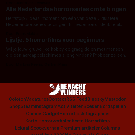
Door Janita van Leeuwen
Alle Nederlandse horrorseries om te bingen
Herfstdip? Ideaal moment om één van deze 7 duistere
Nederlandse series te bingen! Bij nederhorror denk je al
snel aan horrorfilms, waarschijnlijk specifiek aan De Lift,
Door Frank Mulder
Amsterdamned of The Johnsons. Maar Nederlandse horror
Lijstje: 5 horrorfilms voor beginners
is niet beperkt tot films. Hier een aantal Nederlandse tv-
series uit het duistere of horrorgenre. Als
Wil je jouw gruwelijke hobby dolgraag delen met mensen
die een aardappelschilmes al eng vinden? Probeer ze eens
op te warmen met een instapmodel horrorfilm.
Door Marloes Keeris, Gerben Prins
Colofon
Vacatures
Contact
RSS Feed
Bluesky
Mastodon
Shop
Steam
Instagram
Activiteiten
Boeken
Bordspellen
Comics
Gadget
Horrortips
Infographics
Korte Horrorverhalen
Korte Horrorfilms
Lokaal Spookverhaal
Premium artikelen
Columns