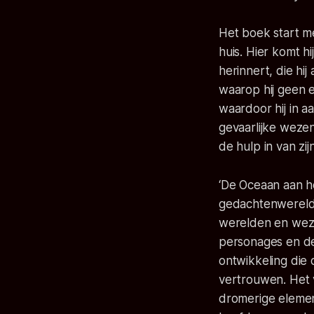
Het boek start m
huis. Hier komt h
herinnert, die hij
waarop hij geen e
waardoor hij in
gevaarlijke weze
de hulp in van zi
‘De Oceaan aan he
gedachtenwereld v
werelden en weze
personages en de
ontwikkeling die 
vertrouwen. Het 
dromerige elemen