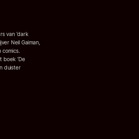
rs van ‘dark
jver Neil Gaiman,
n comics.
et boek ‘De
n duister