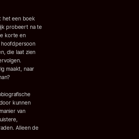
ft het een boek
jk probeert na te
de korte en
de hoofdpersoon
n, die laat zien
ervolgen.
ig maakt, naar
iman?
obiografische
d door kunnen
 manier van
uistere,
raden. Alleen de