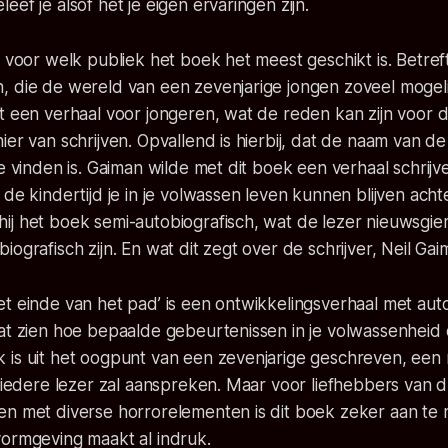
ef je alsof het je eigen ervaringen zijn.
n voor welk publiek het boek het meest geschikt is. Betre
, die de wereld van een zevenjarige jongen zoveel mogeli
t een verhaal voor jongeren, wat de reden kan zijn voor 
ier van schrijven. Opvallend is hierbij, dat de naam van 
e vinden is. Gaiman wilde met dit boek een verhaal schrijve
 de kindertijd je in je volwassen leven kunnen blijven acht
j het boek semi-autobiografisch, wat de lezer nieuwsgier
iografisch zijn. En wat dit zegt over de schrijver, Neil Ga
t einde van het pad’ is een ontwikkelingsverhaal met aut
aat zien hoe bepaalde gebeurtenissen in je volwassenhei
 is uit het oogpunt van een zevenjarige geschreven, een
t iedere lezer zal aanspreken. Maar voor liefhebbers van d
en met diverse horrorelementen is dit boek zeker aan te 
vormgeving maakt al indruk.