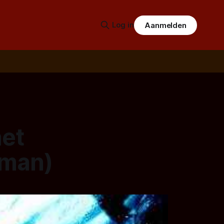
Log in
Aanmelden
het
iman)