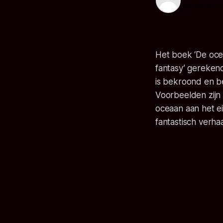
02 mei 2014
Het boek ‘De oce
fantasy’ gereken
is bekroond en be
Voorbeelden zijn 
oceaan aan het e
fantastisch verh