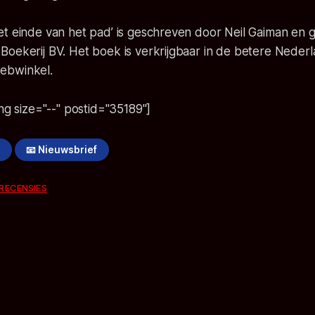
et einde van het pad’ is geschreven door Neil Gaiman en 
oekerij BV. Het boek is verkrijgbaar in de betere Nederl
ebwinkel.
ing size="--" postid="35189"]
!
📧 Nieuwsbrief
RECENSIES