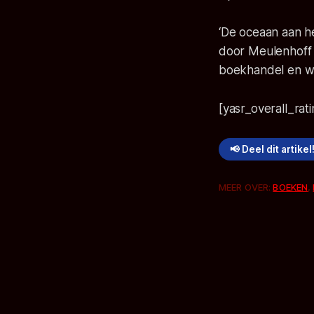
‘De oceaan aan h
door Meulenhoff B
boekhandel en w
[yasr_overall_rat
📢 Deel dit artikel
MEER OVER:
BOEKEN
,