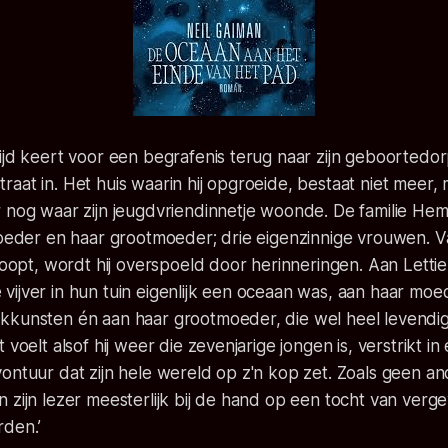
ijd keert voor een begrafenis terug naar zijn geboortedor
e straat in. Het huis waarin hij opgroeide, bestaat niet meer
r nog waar zijn jeugdvriendinnetje woonde. De familie H
 moeder en haar grootmoeder; drie eigenzinnige vrouwen. 
loopt, wordt hij overspoeld door herinneringen. Aan Lettie d
ijver in hun tuin eigenlijk een oceaan was, aan haar moe
kkunsten én aan haar grootmoeder, die wel heel levendig
 voelt alsof hij weer die zevenjarige jongen is, verstrikt in
ontuur dat zijn hele wereld op z'n kop zet. Zoals geen an
 zijn lezer meesterlijk bij de hand op een tocht van verge
den.’