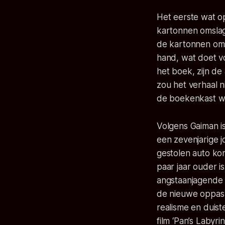
Het eerste wat op
kartonnen omslag 
de kartonnen omsl
hand, wat doet vo
het boek, zijn de
zou het verhaal n
de boekenkast wi
Volgens Gaiman is
een zevenjarige j
gestolen auto kom
paar jaar ouder i
angstaanjagende e
de nieuwe oppas 
realisme en duis
film ‘Pan’s Labyri