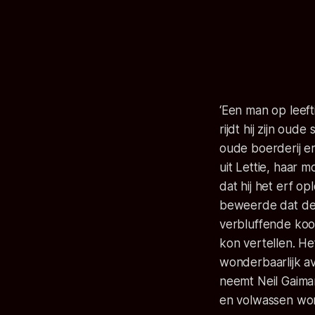
‘Een man op leeft
rijdt hij zijn oud
oude boerderij e
uit Lettie, haar
dat hij het erf op
beweerde dat de v
verbluffende koo
kon vertellen. Het
wonderbaarlijk av
neemt Neil Gaiman
en volwassen wor