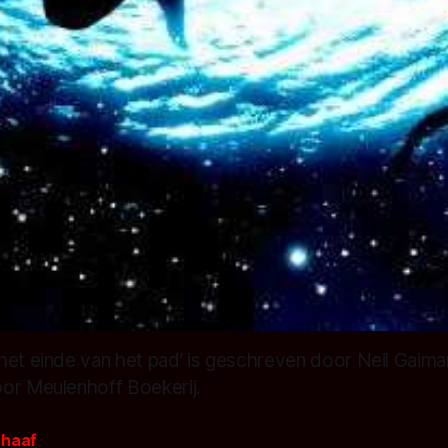
het einde van het pad’ is geschreven door Neil Gaima
or Meulenhoff Boekerij.
rhaaf