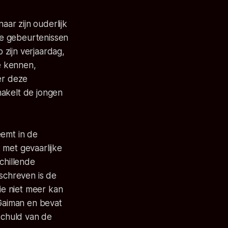
ar zijn ouderlijk
 de gebeurtenissen
 zijn verjaardag,
je kennen,
er deze
hakelt de jongen
eemt in de
 met gevaarlijke
chillende
schreven is de
lie niet meer kan
Gaiman en bevat
schuld van de