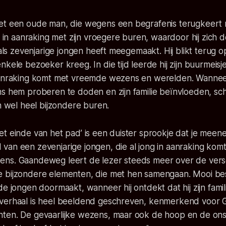
et een oude man, die wegens een begrafenis terugkeert na
ij in aanraking met zijn vroegere buren, waardoor hij zich
 als zevenjarige jongen heeft meegemaakt. Hij blikt terug op
nkele bezoeker kreeg. In die tijd leerde hij zijn buurmeis
 aanraking komt met vreemde wezens en werelden. Wanne
ns hem proberen te doden en zijn familie beïnvloeden, sc
jn wel heel bijzondere buren.
t einde van het pad’ is een duister sprookje dat je meen
an een zevenjarige jongen, die al jong in aanraking komt
ns. Gaandeweg leert de lezer steeds meer over de vers
 bijzondere elementen, die met hen samengaan. Mooi be
de jongen doormaakt, wanneer hij ontdekt dat hij zijn fami
verhaal is heel beeldend geschreven, kenmerkend voor 
ten. De gevaarlijke wezens, maar ook de hoop en de on