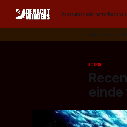
Vacatures
Nederhorror
Recensie
Volg ons op:
📣
R
BOEKEN
Recen
einde 