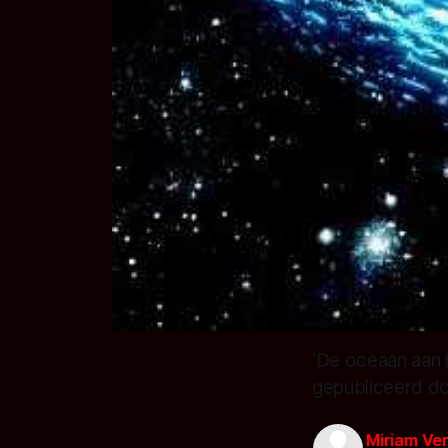
‘De oceaan aan 
gepubliceerd do
Miriam Ve