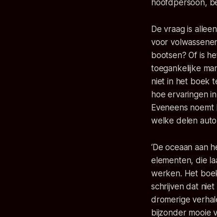
hoofdpersoon, bele
De vraag is allee
voor volwassenen
bootsen? Of is he
toegankelijke man
niet in het boek t
hoe ervaringen in
Eveneens noemt hi
welke delen autob
‘De oceaan aan he
elementen, die l
werken. Het boek
schrijven dat nie
dromerige verhal
bijzonder mooie 