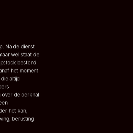
p. Na de dienst
, maar wel staat de
empstock bestond
Vanaf het moment
ie altijd
ders
 over de oerknal
 een
der het kan,
ving, berusting