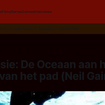
s
Films
Series
Games
Interviews
SS
📰
Google News
🦋
Bluesky
✉️
Nieuwsbrief
sie: De Oceaan aan 
van het pad (Neil Ga