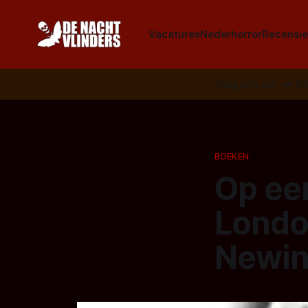
Vacatures
Nederhorror
Recensie
Volg ons op:
📣
R
BOEKEN
Op een
Londo
Newin