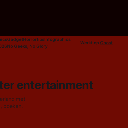
orror is
n aantal
duistere of
ics
Gadget
Horrortips
Infographics
Werkt op
Ghost
2026
No Geeks, No Glory
ster entertainment
derland met
s, boeken,