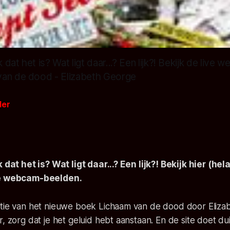
k dat het is? Wat ligt daar...? Een lijk?! Bekijk de liv
van de dood - Elizabeth George
der
k dat het is? Wat ligt daar...? Een lijk?! Bekijk hier (he
ve webcam-beelden.
otie van het nieuwe boek Lichaam van de dood door Eliza
r, zorg dat je het geluid hebt aanstaan. En de site doet dui