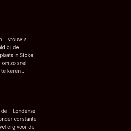
ijn vrouw is
ld bij de
laats in Stoke
r om zo snel
te keren...
van de Londense
 onder constante
wel erg voor de