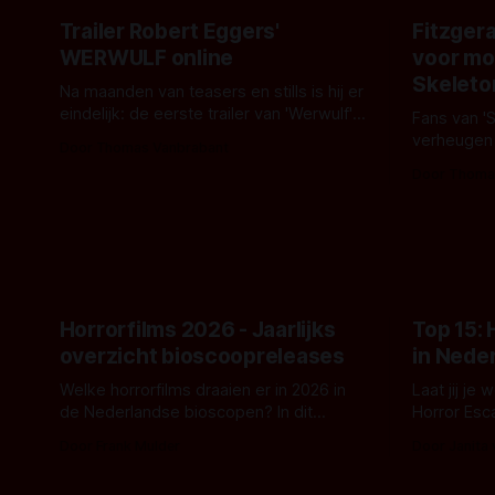
Trailer Robert Eggers'
Fitzgera
WERWULF online
voor mo
Skeleto
Na maanden van teasers en stills is hij er
eindelijk: de eerste trailer van 'Werwulf'.
Fans van '
De nieuwe film van Robert Eggers toont
verheugen
Door Thomas Vanbrabant
- zoals we van hem kennen - een rauwe
samenwerki
Door Thoma
en kille stijl vol folklore en mythe. Het
Kyle Gallne
topic deze keer is (kon het het al
Binnenkort 
raden?)... de weerwolf. Kijk je mee?
een nieuwe
de opnames 
Horrorfilms 2026 - Jaarlijks
Top 15:
overzicht bioscoopreleases
in Nede
Welke horrorfilms draaien er in 2026 in
Laat jij je
de Nederlandse bioscopen? In dit
Horror Esc
overzicht vind je nu al bijna 50 horror- en
om te spel
Door Frank Mulder
Door Janita
aanverwante films.