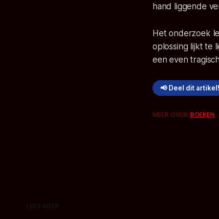
hand liggende v
Het onderzoek le
oplossing lijkt t
een even tragisc
📢 Deel dit artikel
MEER OVER:
BOEKEN
LEES MEER