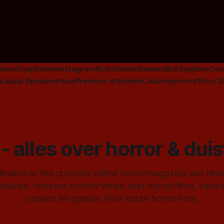
Johnsons. Maar Nederlandse h
niet beperkt tot films. Hier ee
Nederlandse tv-series uit het 
horrorgenre. Als
odon
Shop
Steam
Instagram
Activiteiten
Boeken
Bordspellen
Com
Lokaal Spookverhaal
Premium artikelen
Columns
Horrorfilms 
- alles over horror & dui
inders is het grootste online horrormagazine van Ne
 nieuws, reviews en interviews over horrorfilms, serie
comics en games. Voor echte horrorfans.