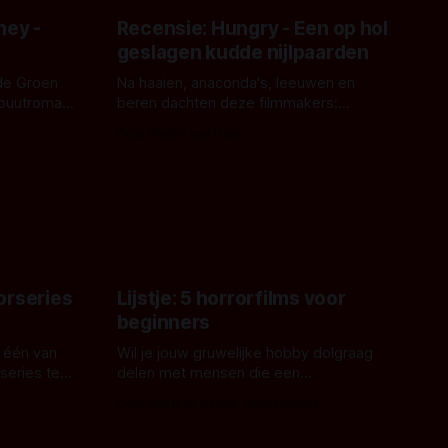
ney -
Recensie: Hungry - Een op hol
geslagen kudde nijlpaarden
de Groen
Na haaien, anaconda's, leeuwen en
ebuutroman.
beren dachten deze filmmakers:
erd en
waarom geen nijlpaarden? Regisseur
Door Michel van Dam
 een
James Nunn doet het gewoon en aan
grond,
ons om te oordelen of dat goed uitpakt
met Hungry of niet.
aars. En dat
ord waar.
orseries
Lijstje: 5 horrorfilms voor
beginners
 één van
Wil je jouw gruwelijke hobby dolgraag
series te
delen met mensen die een
aardappelschilmes al eng vinden?
Door Marloes Keeris, Gerben Prins
 specifiek
Probeer ze eens op te warmen met een
f The
instapmodel horrorfilm.