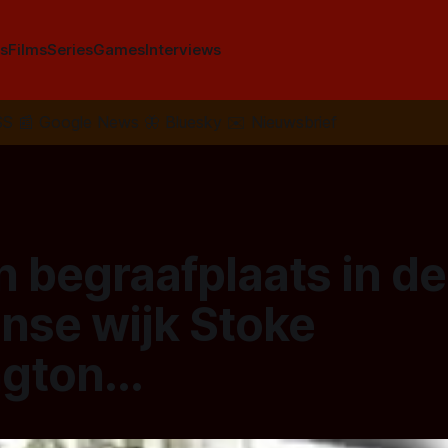
s
Films
Series
Games
Interviews
SS
📰
Google News
🦋
Bluesky
✉️
Nieuwsbrief
 begraafplaats in de
nse wijk Stoke
gton...