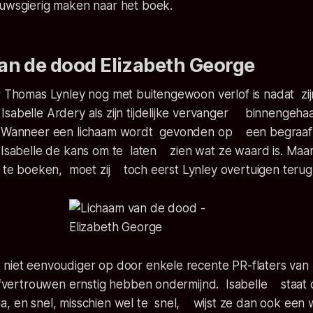
euwsgierig maken naar het boek.
an de dood Elizabeth George
ur Thomas Lynley nog met buitengewoon verlof is nadat z
sabelle Ardery als zijn tijdelijke vervanger binnengehaa
e. Wanneer een lichaam wordt gevonden op een begraafp
t Isabelle de kans om te laten zien wat ze waard is. Maa
t te boeken, moet zij toch eerst Lynley overtuigen terug 
 niet eenvoudiger op door enkele recente PR-flaters 
zelfvertrouwen ernstig hebben ondermijnd. Isabelle staat
a, en snel, misschien wel te snel, wijst ze dan ook een 