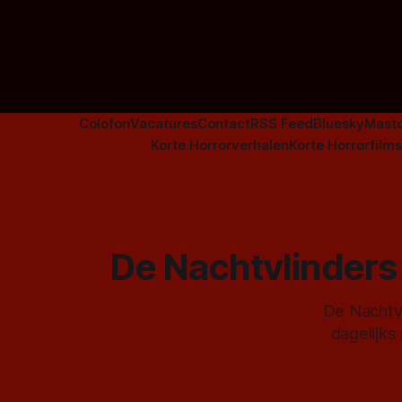
Colofon
Vacatures
Contact
RSS Feed
Bluesky
Mast
Korte Horrorverhalen
Korte Horrorfilms
De Nachtvlinders 
De Nachtvl
dagelijks