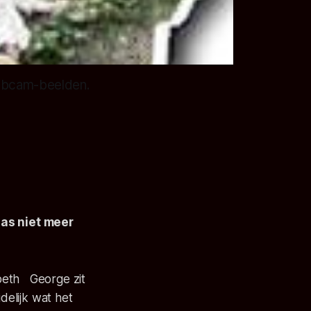
e webcam-beelden.
laas niet meer
beth George zit
delijk wat het