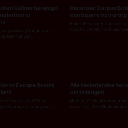
ld en Gallner herenigd
Recensie: Corpus Brit
nsterhorror
een bizarre horrortrip
ns
Belgische dichter Dominique 
houdt zich niet in met haar d
Strange Darling' mogen zich
De cover, een digitaal gerend
 op een nieuwe
Door Aafke van Pelt
bizar muterend lichaam tegen
ng tussen Willa Fitzgerald,
s Vanbrabant
pastelroze- en blauwe achter
r en regisseur J.T. Mollner.
belooft iets kleurrijks maar
zijn ze te zien in 'Skeletons',
onheilspellends, iets ongrijpb
 creature feature waarvoor
maakt De Groen met ieder wo
zijn gestart in Australië.
 Horror Escape Rooms
Alle Nederlandse horr
rland
om te bingen
 wel eens opsluiten? Deze
Herfstdip? Ideaal moment om
ape Rooms zijn zeer geschikt
deze 7 duistere Nederlandse 
en voor horrorliefhebbers.
bingen! Bij nederhorror denk je al snel
 van Leeuwen
Door Frank Mulder
aan horrorfilms, waarschijnlijk
aan De Lift, Amsterdamned o