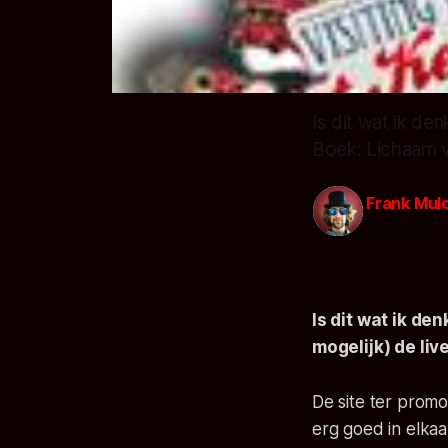
Is dit wat ik den
Boek: Lichaam 
Frank Mul
16 jul. 2010
Is dit wat ik den
mogelijk) de li
De site ter prom
erg goed in elkaa