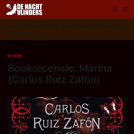
Volg ons op:
📣
RSS
📰
Google News
🦋
Bluesky
✉️
Nieuwsbrief
BOEKEN
Boekrecensie: Marina
(Carlos Ruiz Zafón)