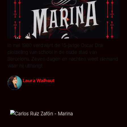
In mei 1980 verdwijnt de 15-jarige Oscar Drai
plotseling van school in de oude stad van
Barcelona. Zeven dagen en nachten weet niemand
waar hij uithangt
Laura Walhout
11 jun. 2014