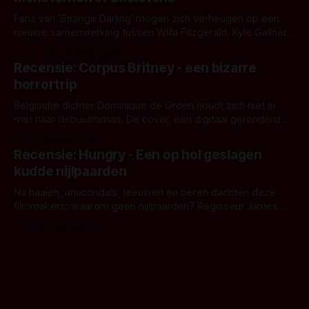
Fans van 'Strange Darling' mogen zich verheugen op een
nieuwe samenwerking tussen Willa Fitzgerald, Kyle Gallner
en regisseur J.T. Mollner. Binnenkort zijn ze te zien in
Door Thomas Vanbrabant
'Skeletons', een nieuwe creature feature waarvoor de
Recensie: Corpus Britney - een bizarre
opnames zijn gestart in Australië.
horrortrip
Belgische dichter Dominique de Groen houdt zich niet in
met haar debuutroman. De cover, een digitaal gerenderd en
bizar muterend lichaam tegen een pastelroze- en blauwe
Door Aafke van Pelt
achtergrond, belooft iets kleurrijks maar onheilspellends,
Recensie: Hungry - Een op hol geslagen
iets ongrijpbaars. En dat maakt De Groen met ieder woord
kudde nijlpaarden
waar.
Na haaien, anaconda's, leeuwen en beren dachten deze
filmmakers: waarom geen nijlpaarden? Regisseur James
Nunn doet het gewoon en aan ons om te oordelen of dat
Door Michel van Dam
goed uitpakt met Hungry of niet.