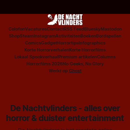
Colofon
Vacatures
Contact
RSS Feed
Bluesky
Mastodon
Shop
Steam
Instagram
Activiteiten
Boeken
Bordspellen
Comics
Gadget
Horrortips
Infographics
Korte Horrorverhalen
Korte Horrorfilms
Lokaal Spookverhaal
Premium artikelen
Columns
Horrorfilms 2026
No Geeks, No Glory
Werkt op
Ghost
De Nachtvlinders - alles over
horror & duister entertainment