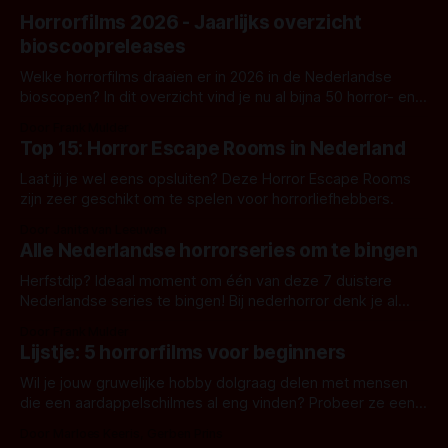
Horrorfilms 2026 - Jaarlijks overzicht
bioscoopreleases
Welke horrorfilms draaien er in 2026 in de Nederlandse
bioscopen? In dit overzicht vind je nu al bijna 50 horror- en
aanverwante films.
Door Frank Mulder
Top 15: Horror Escape Rooms in Nederland
Laat jij je wel eens opsluiten? Deze Horror Escape Rooms
zijn zeer geschikt om te spelen voor horrorliefhebbers.
Door Janita van Leeuwen
Alle Nederlandse horrorseries om te bingen
Herfstdip? Ideaal moment om één van deze 7 duistere
Nederlandse series te bingen! Bij nederhorror denk je al
snel aan horrorfilms, waarschijnlijk specifiek aan De Lift,
Door Frank Mulder
Amsterdamned of The Johnsons. Maar Nederlandse horror
Lijstje: 5 horrorfilms voor beginners
is niet beperkt tot films. Hier een aantal Nederlandse tv-
series uit het duistere of horrorgenre. Als
Wil je jouw gruwelijke hobby dolgraag delen met mensen
die een aardappelschilmes al eng vinden? Probeer ze eens
op te warmen met een instapmodel horrorfilm.
Door Marloes Keeris, Gerben Prins