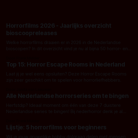
Horrorfilms 2026 - Jaarlijks overzicht
bioscoopreleases
Welke horrorfilms draaien er in 2026 in de Nederlandse
bioscopen? In dit overzicht vind je nu al bijna 50 horror- en
aanverwante films.
Door Frank Mulder
Top 15: Horror Escape Rooms in Nederland
Laat jij je wel eens opsluiten? Deze Horror Escape Rooms
zijn zeer geschikt om te spelen voor horrorliefhebbers.
Door Janita van Leeuwen
Alle Nederlandse horrorseries om te bingen
Herfstdip? Ideaal moment om één van deze 7 duistere
Nederlandse series te bingen! Bij nederhorror denk je al
snel aan horrorfilms, waarschijnlijk specifiek aan De Lift,
Door Frank Mulder
Amsterdamned of The Johnsons. Maar Nederlandse horror
Lijstje: 5 horrorfilms voor beginners
is niet beperkt tot films. Hier een aantal Nederlandse tv-
series uit het duistere of horrorgenre. Als
Wil je jouw gruwelijke hobby dolgraag delen met mensen