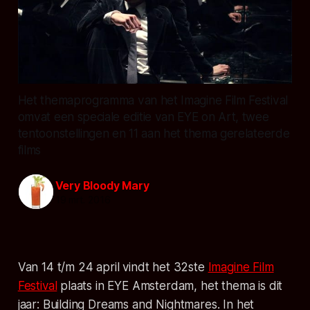
Het themaprogramma van het Imagine Film Festival
omvat een speciale editie van EYE on Art, twee
tentoonstellingen en 11 aan het thema gerelateerde
films
Very Bloody Mary
19 mrt. 2016
Van 14 t/m 24 april vindt het 32ste
Imagine Film
Festival
plaats in EYE Amsterdam, het thema is dit
jaar: Building Dreams and Nightmares. In het