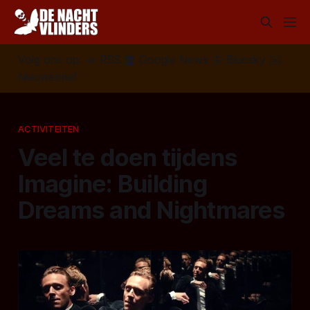
Volg ons op:
📣
RSS
📰
Google News
🦋
Bluesky
✉️
Nieuwsbrief
ACTIVITEITEN
Veel te doen tijdens
Imagine: Building
Dreams and Nightmares