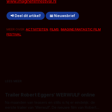
www.imaginefilmfestival.nl
📢 Deel dit artikel!
📧 Nieuwsbrief
MEER OVER:
ACTIVITEITEN
,
FILMS
,
IMAGINE FANTASTIC FILM
FESTIVAL
LEES MEER
Trailer Robert Eggers' WERWULF online
Na maanden van teasers en stills is hij er eindelijk: de
eerste trailer van 'Werwulf'. De nieuwe film van Robert