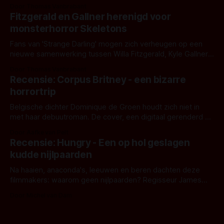
Eggers toont - zoals we van hem kennen - een rauwe en
Door Thomas Vanbrabant
kille stijl vol folklore en mythe. Het topic deze keer is (kon
Fitzgerald en Gallner herenigd voor
het het al raden?)... de weerwolf. Kijk je mee?
monsterhorror Skeletons
Fans van 'Strange Darling' mogen zich verheugen op een
nieuwe samenwerking tussen Willa Fitzgerald, Kyle Gallner
en regisseur J.T. Mollner. Binnenkort zijn ze te zien in
Door Thomas Vanbrabant
'Skeletons', een nieuwe creature feature waarvoor de
Recensie: Corpus Britney - een bizarre
opnames zijn gestart in Australië.
horrortrip
Belgische dichter Dominique de Groen houdt zich niet in
met haar debuutroman. De cover, een digitaal gerenderd en
bizar muterend lichaam tegen een pastelroze- en blauwe
Door Aafke van Pelt
achtergrond, belooft iets kleurrijks maar onheilspellends,
Recensie: Hungry - Een op hol geslagen
iets ongrijpbaars. En dat maakt De Groen met ieder woord
kudde nijlpaarden
waar.
Na haaien, anaconda's, leeuwen en beren dachten deze
filmmakers: waarom geen nijlpaarden? Regisseur James
Nunn doet het gewoon en aan ons om te oordelen of dat
Door Michel van Dam
goed uitpakt met Hungry of niet.