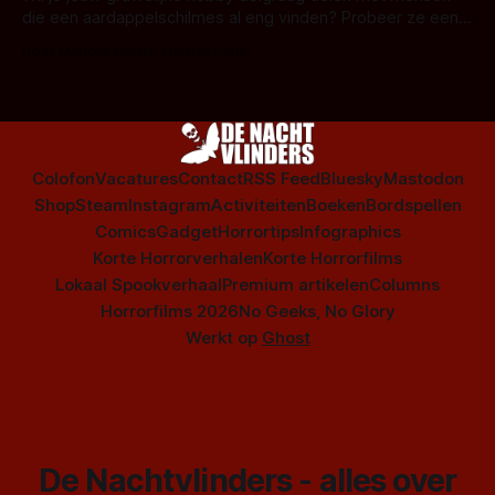
die een aardappelschilmes al eng vinden? Probeer ze eens
op te warmen met een instapmodel horrorfilm.
Door Marloes Keeris, Gerben Prins
Colofon
Vacatures
Contact
RSS Feed
Bluesky
Mastodon
Shop
Steam
Instagram
Activiteiten
Boeken
Bordspellen
Comics
Gadget
Horrortips
Infographics
Korte Horrorverhalen
Korte Horrorfilms
Lokaal Spookverhaal
Premium artikelen
Columns
Horrorfilms 2026
No Geeks, No Glory
Werkt op
Ghost
De Nachtvlinders - alles over