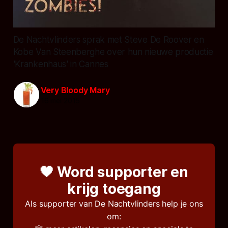
De Nachtvlinders sprak met Steve De Roover en
Kobe Van Steenberghe over hun nieuwe productie
'Krankenhaus' in Cannes
Very Bloody Mary
16 mei 2015
🖤 Word supporter en
krijg toegang
Als supporter van De Nachtvlinders help je ons
om: