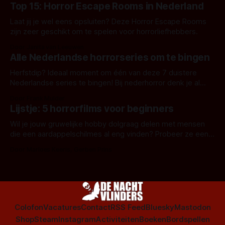
Top 15: Horror Escape Rooms in Nederland
Laat jij je wel eens opsluiten? Deze Horror Escape Rooms
zijn zeer geschikt om te spelen voor horrorliefhebbers.
Door Janita van Leeuwen
Alle Nederlandse horrorseries om te bingen
Herfstdip? Ideaal moment om één van deze 7 duistere
Nederlandse series te bingen! Bij nederhorror denk je al
snel aan horrorfilms, waarschijnlijk specifiek aan De Lift,
Door Frank Mulder
Amsterdamned of The Johnsons. Maar Nederlandse horror
Lijstje: 5 horrorfilms voor beginners
is niet beperkt tot films. Hier een aantal Nederlandse tv-
series uit het duistere of horrorgenre. Als
Wil je jouw gruwelijke hobby dolgraag delen met mensen
die een aardappelschilmes al eng vinden? Probeer ze eens
op te warmen met een instapmodel horrorfilm.
Door Marloes Keeris, Gerben Prins
Colofon
Vacatures
Contact
RSS Feed
Bluesky
Mastodon
Shop
Steam
Instagram
Activiteiten
Boeken
Bordspellen