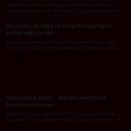
Belgische dichter Dominique de Groen houdt zich niet in
met haar debuutroman. De cover, een digitaal gerenderd en
bizar muterend lichaam tegen een pastelroze- en blauwe
Door Aafke van Pelt
achtergrond, belooft iets kleurrijks maar onheilspellends,
Recensie: Hungry - Een op hol geslagen
iets ongrijpbaars. En dat maakt De Groen met ieder woord
kudde nijlpaarden
waar.
Na haaien, anaconda's, leeuwen en beren dachten deze
filmmakers: waarom geen nijlpaarden? Regisseur James
Nunn doet het gewoon en aan ons om te oordelen of dat
Door Michel van Dam
goed uitpakt met Hungry of niet.
Horrorfilms 2026 - Jaarlijks overzicht
bioscoopreleases
Welke horrorfilms draaien er in 2026 in de Nederlandse
bioscopen? In dit overzicht vind je nu al bijna 50 horror- en
aanverwante films.
Door Frank Mulder