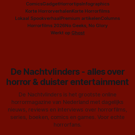
Comics
Gadget
Horrortips
Infographics
Korte Horrorverhalen
Korte Horrorfilms
Lokaal Spookverhaal
Premium artikelen
Columns
Horrorfilms 2026
No Geeks, No Glory
Werkt op
Ghost
De Nachtvlinders - alles over
horror & duister entertainment
De Nachtvlinders is het grootste online
horrormagazine van Nederland met dagelijks
nieuws, reviews en interviews over horrorfilms,
series, boeken, comics en games. Voor echte
horrorfans.