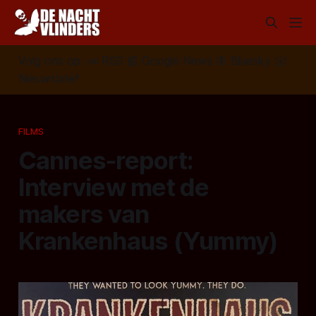
Volg ons op:
📣
RSS
📰
Google News
🦋
Bluesky
✉️
Nieuwsbrief
FILMS
Cannes-report:
Interview met de
makers van
Krankenhaus (Yummy)