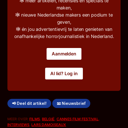
🕸️ meer artikelen, recensies en specials te
maken,
🕸️ nieuwe Nederlandse makers een podium te
geven,
🕸️ én jou advertentievrij te laten genieten van
onafhankelijke horrorjournalistiek in Nederland.
Aanmelden
Al lid? Log in
📢 Deel dit artikel!
📧 Nieuwsbrief
MEER OVER:
FILMS
,
BELGIË
,
CANNES FILM FESTIVAL
,
INTERVIEWS
,
LARS DAMOISEAUX