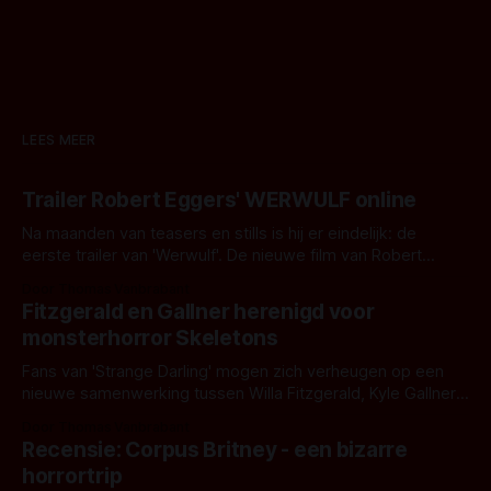
LEES MEER
Trailer Robert Eggers' WERWULF online
Na maanden van teasers en stills is hij er eindelijk: de
eerste trailer van 'Werwulf'. De nieuwe film van Robert
Eggers toont - zoals we van hem kennen - een rauwe en
Door Thomas Vanbrabant
kille stijl vol folklore en mythe. Het topic deze keer is (kon
Fitzgerald en Gallner herenigd voor
het het al raden?)... de weerwolf. Kijk je mee?
monsterhorror Skeletons
Fans van 'Strange Darling' mogen zich verheugen op een
nieuwe samenwerking tussen Willa Fitzgerald, Kyle Gallner
en regisseur J.T. Mollner. Binnenkort zijn ze te zien in
Door Thomas Vanbrabant
'Skeletons', een nieuwe creature feature waarvoor de
Recensie: Corpus Britney - een bizarre
opnames zijn gestart in Australië.
horrortrip