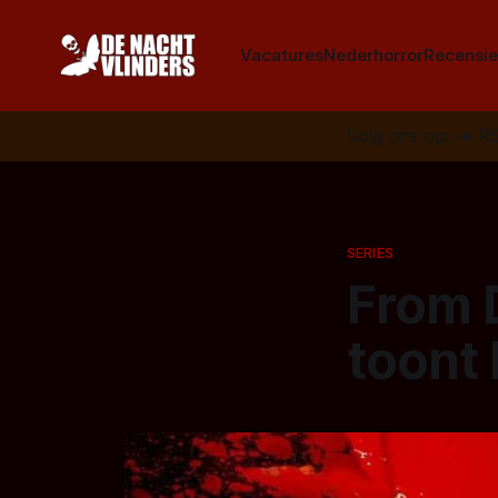
Vacatures
Nederhorror
Recensie
Volg ons op:
📣
R
SERIES
From D
toont 