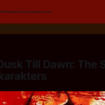
s
Films
Series
Games
Interviews
SS
📰
Google News
🦋
Bluesky
✉️
Nieuwsbrief
usk Till Dawn: The 
karakters