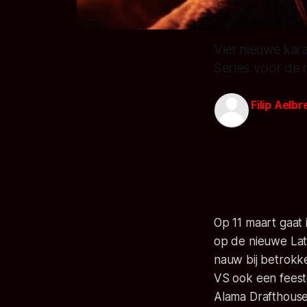
Vier nieuwe kar
Series voor de
Filip Aelb
02 mrt. 2014
Op 11 maart gaat 
op de nieuwe Lat
nauw bij betrokke
VS ook een feeste
Alama Drafthouse