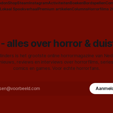
odon
Shop
Steam
Instagram
Activiteiten
Boeken
Bordspellen
Com
Lokaal Spookverhaal
Premium artikelen
Columns
Horrorfilms 
- alles over horror & dui
inders is het grootste online horrormagazine van Ne
 nieuws, reviews en interviews over horrorfilms, serie
comics en games. Voor echte horrorfans.
Aanmel