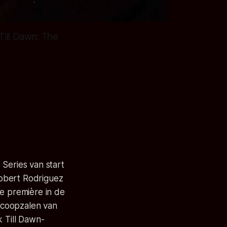
Till Dawn: The
 Series van start
Robert Rodriguez
de première in de
oscoopzalen van
 Till Dawn-