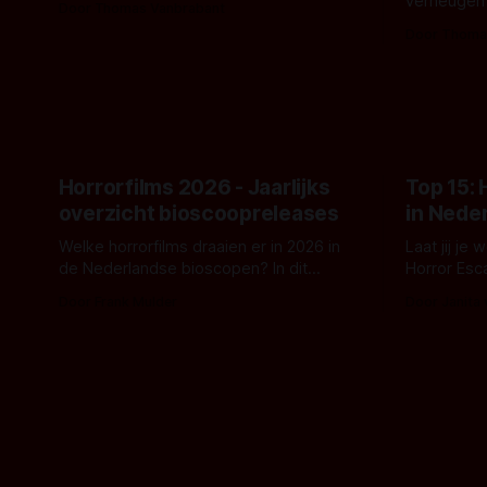
verheugen
Door Thomas Vanbrabant
- zoals we van hem kennen - een rauwe
samenwerki
Door Thoma
en kille stijl vol folklore en mythe. Het
Kyle Gallne
topic deze keer is (kon het het al
Binnenkort 
raden?)... de weerwolf. Kijk je mee?
een nieuwe
de opnames 
Horrorfilms 2026 - Jaarlijks
Top 15:
overzicht bioscoopreleases
in Nede
Welke horrorfilms draaien er in 2026 in
Laat jij je
de Nederlandse bioscopen? In dit
Horror Esc
overzicht vind je nu al bijna 50 horror- en
om te spel
Door Frank Mulder
Door Janita
aanverwante films.