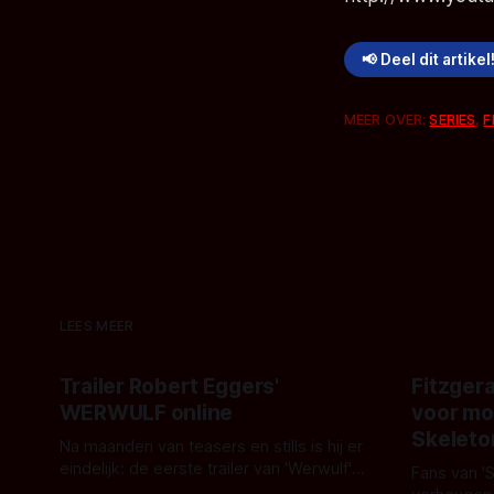
📢 Deel dit artikel
MEER OVER:
SERIES
,
F
LEES MEER
Trailer Robert Eggers'
Fitzgera
WERWULF online
voor mo
Skeleto
Na maanden van teasers en stills is hij er
eindelijk: de eerste trailer van 'Werwulf'.
Fans van '
De nieuwe film van Robert Eggers toont