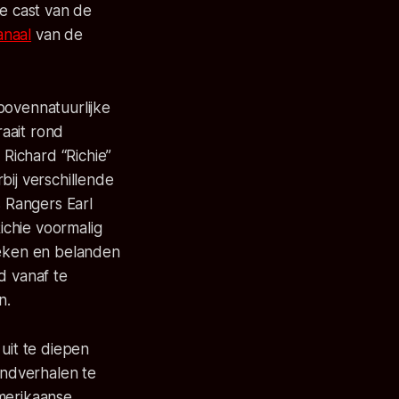
e cast van de
anaal
van de
bovennatuurlijke
aait rond
Richard “Richie”
ij verschillende
 Rangers Earl
ichie voormalig
teken en belanden
d vanaf te
n.
uit te diepen
ndverhalen te
merikaanse