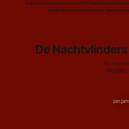
Colofon
Vacatures
Contact
RSS Feed
Bluesky
Mast
Korte Horrorverhalen
Korte Horrorfilms
De Nachtvlinders 
De Nachtvl
dagelijks