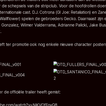
r de schepsels van de stripclub. Voor de hoofdrollen do
ernationale cast. D.J. Cotrona (GI Joe: Retaliation) en Zan
Wallflower) spelen de gebroeders Gecko. Daarnaast zijn e
za Gonzalez, Wilmer Valderrama, Adrianne Palicki, Jake B
.
eft ter promotie ook nog enkele nieuwe character poster
 de officiële trailer heeft gemist:
ube.com/watch?v=NjKVOfFovQ8