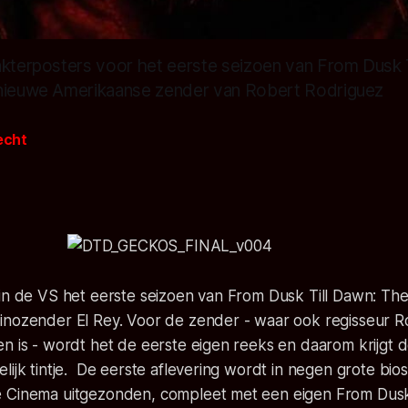
akterposters voor het eerste seizoen van From Dusk 
 nieuwe Amerikaanse zender van Robert Rodriguez
recht
in de VS het eerste seizoen van From Dusk Till Dawn: The
inozender El Rey. Voor de zender - waar ook regisseur 
n is - wordt het de eerste eigen reeks en daarom krijgt 
lijk tintje. De eerste aflevering wordt in negen grote bi
 Cinema uitgezonden, compleet met een eigen From Dusk