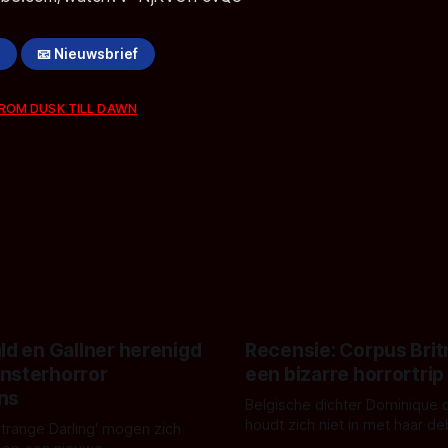
!
📧 Nieuwsbrief
ROM DUSK TILL DAWN
ld en Gallner herenigd
Recensie: Corpus Brit
nsterhorror
een bizarre horrortrip
ns
Belgische dichter Dominique 
houdt zich niet in met haar d
Strange Darling' mogen zich
De cover, een digitaal gerend