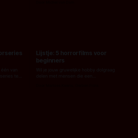
Door Michel van Dam
 een
James Nunn doet het gewoon en aan
grond,
ons om te oordelen of dat goed uitpakt
met Hungry of niet.
aars. En dat
ord waar.
orseries
Lijstje: 5 horrorfilms voor
beginners
 één van
Wil je jouw gruwelijke hobby dolgraag
series te
delen met mensen die een
aardappelschilmes al eng vinden?
Door Marloes Keeris, Gerben Prins
 specifiek
Probeer ze eens op te warmen met een
f The
instapmodel horrorfilm.
orror is
n aantal
duistere of