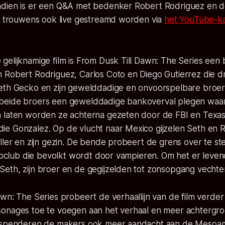
dien is er een Q&A met bedenker Robert Rodriguez en d
al trouwens ook live gestreamd worden via
het YouTube-k
elijknamige film is From Dusk Till Dawn: The Series een 
 Robert Rodriguez, Carlos Coto en Diego Gutierrez die dr
eth Gecko en zijn gewelddadige en onvoorspelbare broer 
eide broers een gewelddadige bankoverval plegen waarb
 laten worden ze achterna gezeten door de FBI en Texas
e Gonzalez. Op de vlucht naar Mexico gijzelen Seth en R
ller en zijn gezin. De bende probeert de grens over te s
ripclub die bevolkt wordt door vampieren. Om het er leven
eth, zijn broer en de gegijzelden tot zonsopgang vechte
wn: The Series probeert de verhaallijn van de film verder 
onages toe te voegen aan het verhaal en meer achtergro
j spenderen de makers ook meer aandacht aan de Mesoa