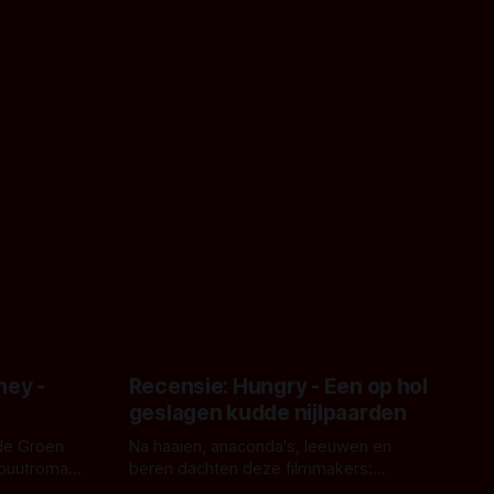
ney -
Recensie: Hungry - Een op hol
geslagen kudde nijlpaarden
de Groen
Na haaien, anaconda's, leeuwen en
ebuutroman.
beren dachten deze filmmakers:
erd en
waarom geen nijlpaarden? Regisseur