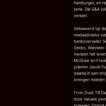
hamburger, en na
serie. Die Q&A z
zender.
Gebaseerd op de g
misdaadreeks van
bankovervaller S
Gecko. Wanneer b
mensen het leven
McGraw en Freddi
priester Jacob Fu
daarbij in een st
brengen moeten S
From Dusk Till Da
door nieuwe pers
brengen. Daarbi