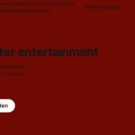
ics
Gadget
Horrortips
Infographics
Werkt op
Ghost
2026
No Geeks, No Glory
ster entertainment
derland met
s, boeken,
den