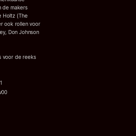
en de makers
e Holtz (The
r ook rollen voor
usey, Don Johnson
s voor de reeks