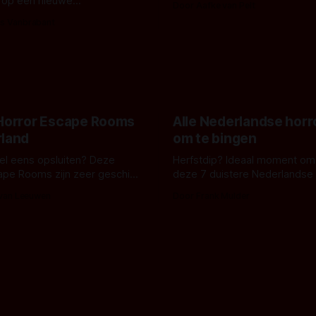
 op een nieuwe
Door Aafke van Pelt
bizar muterend lichaam tegen
ng tussen Willa Fitzgerald,
s Vanbrabant
pastelroze- en blauwe achter
r en regisseur J.T. Mollner.
belooft iets kleurrijks maar
zijn ze te zien in 'Skeletons',
onheilspellends, iets ongrijpb
 creature feature waarvoor
maakt De Groen met ieder wo
zijn gestart in Australië.
 Horror Escape Rooms
Alle Nederlandse horr
rland
om te bingen
 wel eens opsluiten? Deze
Herfstdip? Ideaal moment om
ape Rooms zijn zeer geschikt
deze 7 duistere Nederlandse 
en voor horrorliefhebbers.
bingen! Bij nederhorror denk je al snel
 van Leeuwen
Door Frank Mulder
aan horrorfilms, waarschijnlijk
aan De Lift, Amsterdamned o
Johnsons. Maar Nederlandse h
niet beperkt tot films. Hier ee
Nederlandse tv-series uit het 
horrorgenre. Als