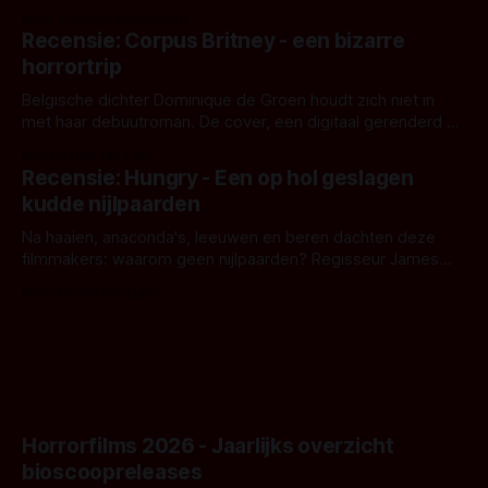
en regisseur J.T. Mollner. Binnenkort zijn ze te zien in
Door Thomas Vanbrabant
'Skeletons', een nieuwe creature feature waarvoor de
Recensie: Corpus Britney - een bizarre
opnames zijn gestart in Australië.
horrortrip
Belgische dichter Dominique de Groen houdt zich niet in
met haar debuutroman. De cover, een digitaal gerenderd en
bizar muterend lichaam tegen een pastelroze- en blauwe
Door Aafke van Pelt
achtergrond, belooft iets kleurrijks maar onheilspellends,
Recensie: Hungry - Een op hol geslagen
iets ongrijpbaars. En dat maakt De Groen met ieder woord
kudde nijlpaarden
waar.
Na haaien, anaconda's, leeuwen en beren dachten deze
filmmakers: waarom geen nijlpaarden? Regisseur James
Nunn doet het gewoon en aan ons om te oordelen of dat
Door Michel van Dam
goed uitpakt met Hungry of niet.
Horrorfilms 2026 - Jaarlijks overzicht
bioscoopreleases