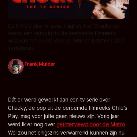
De Child's play tv-serie krijgt de titel Chucky en
wordt een vervolg op de bestaande filmreeks
waarvan het eerste deel in 1988 en laatste in 2017
verscheen.
Frank Mulder
13 jan. 2020
Dát er werd gewerkt aan een tv-serie over
Chucky, de pop uit de beroemde filmreeks Child's
Play, mag voor jullie geen nieuws zijn. Vorig jaar
werd ik er nog over
geïnterviewd door de Metro
.
Wel zou het enigszins verwarrend kunnen zijn nu