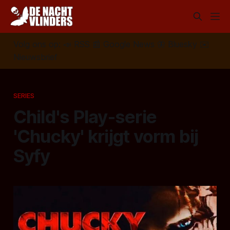
Volg ons op:
📣
RSS
📰
Google News
🦋
Bluesky
✉️
Nieuwsbrief
SERIES
Child's Play-serie
'Chucky' krijgt vorm bij
Syfy