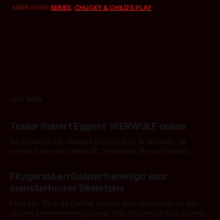
MEER OVER:
SERIES
,
CHUCKY & CHILD'S PLAY
LEES MEER
Trailer Robert Eggers' WERWULF online
Na maanden van teasers en stills is hij er eindelijk: de
eerste trailer van 'Werwulf'. De nieuwe film van Robert
Eggers toont - zoals we van hem kennen - een rauwe en
Door Thomas Vanbrabant
kille stijl vol folklore en mythe. Het topic deze keer is (kon
Fitzgerald en Gallner herenigd voor
het het al raden?)... de weerwolf. Kijk je mee?
monsterhorror Skeletons
Fans van 'Strange Darling' mogen zich verheugen op een
nieuwe samenwerking tussen Willa Fitzgerald, Kyle Gallner