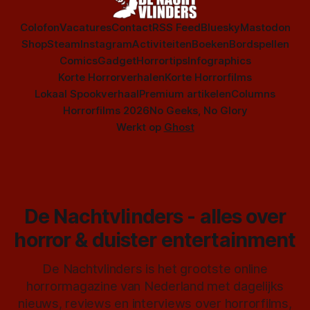
Colofon
Vacatures
Contact
RSS Feed
Bluesky
Mastodon
Shop
Steam
Instagram
Activiteiten
Boeken
Bordspellen
Comics
Gadget
Horrortips
Infographics
Korte Horrorverhalen
Korte Horrorfilms
Lokaal Spookverhaal
Premium artikelen
Columns
Horrorfilms 2026
No Geeks, No Glory
Werkt op
Ghost
De Nachtvlinders - alles over
horror & duister entertainment
De Nachtvlinders is het grootste online
horrormagazine van Nederland met dagelijks
nieuws, reviews en interviews over horrorfilms,