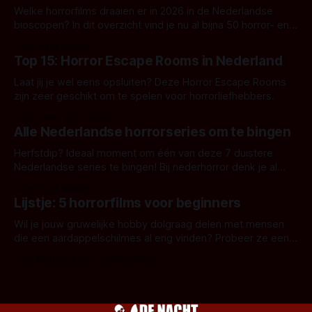
Welke horrorfilms draaien er in 2026 in de Nederlandse
bioscopen? In dit overzicht vind je nu al bijna 50 horror- en
aanverwante films.
Door Frank Mulder
Top 15: Horror Escape Rooms in Nederland
Laat jij je wel eens opsluiten? Deze Horror Escape Rooms
zijn zeer geschikt om te spelen voor horrorliefhebbers.
Door Janita van Leeuwen
Alle Nederlandse horrorseries om te bingen
Herfstdip? Ideaal moment om één van deze 7 duistere
Nederlandse series te bingen! Bij nederhorror denk je al
snel aan horrorfilms, waarschijnlijk specifiek aan De Lift,
Door Frank Mulder
Amsterdamned of The Johnsons. Maar Nederlandse horror
Lijstje: 5 horrorfilms voor beginners
is niet beperkt tot films. Hier een aantal Nederlandse tv-
series uit het duistere of horrorgenre. Als
Wil je jouw gruwelijke hobby dolgraag delen met mensen
die een aardappelschilmes al eng vinden? Probeer ze eens
op te warmen met een instapmodel horrorfilm.
Door Marloes Keeris, Gerben Prins