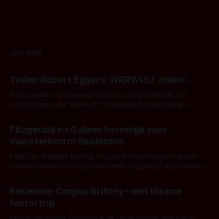
LEES MEER
Trailer Robert Eggers' WERWULF online
Na maanden van teasers en stills is hij er eindelijk: de
eerste trailer van 'Werwulf'. De nieuwe film van Robert
Eggers toont - zoals we van hem kennen - een rauwe en
Door Thomas Vanbrabant
kille stijl vol folklore en mythe. Het topic deze keer is (kon
Fitzgerald en Gallner herenigd voor
het het al raden?)... de weerwolf. Kijk je mee?
monsterhorror Skeletons
Fans van 'Strange Darling' mogen zich verheugen op een
nieuwe samenwerking tussen Willa Fitzgerald, Kyle Gallner
en regisseur J.T. Mollner. Binnenkort zijn ze te zien in
Door Thomas Vanbrabant
'Skeletons', een nieuwe creature feature waarvoor de
Recensie: Corpus Britney - een bizarre
opnames zijn gestart in Australië.
horrortrip
Belgische dichter Dominique de Groen houdt zich niet in