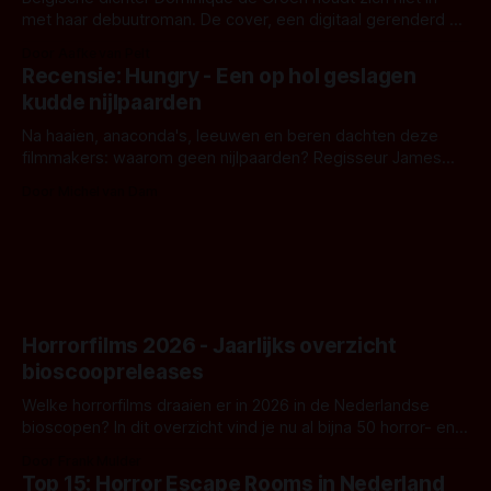
met haar debuutroman. De cover, een digitaal gerenderd en
bizar muterend lichaam tegen een pastelroze- en blauwe
Door Aafke van Pelt
achtergrond, belooft iets kleurrijks maar onheilspellends,
Recensie: Hungry - Een op hol geslagen
iets ongrijpbaars. En dat maakt De Groen met ieder woord
kudde nijlpaarden
waar.
Na haaien, anaconda's, leeuwen en beren dachten deze
filmmakers: waarom geen nijlpaarden? Regisseur James
Nunn doet het gewoon en aan ons om te oordelen of dat
Door Michel van Dam
goed uitpakt met Hungry of niet.
Horrorfilms 2026 - Jaarlijks overzicht
bioscoopreleases
Welke horrorfilms draaien er in 2026 in de Nederlandse
bioscopen? In dit overzicht vind je nu al bijna 50 horror- en
aanverwante films.
Door Frank Mulder
Top 15: Horror Escape Rooms in Nederland