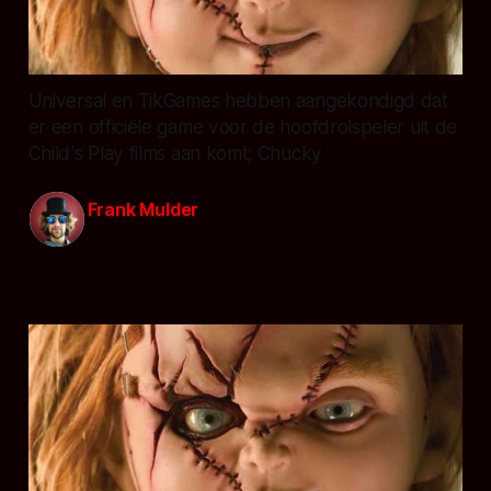
Universal en TikGames hebben aangekondigd dat
er een officiële game voor de hoofdrolspeler uit de
Child's Play films aan komt; Chucky
Frank Mulder
24 mei 2011