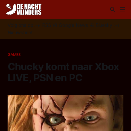
Volg ons op:
📣
RSS
📰
Google News
🦋
Bluesky
✉️
Nieuwsbrief
GAMES
Chucky komt naar Xbox
LIVE, PSN en PC