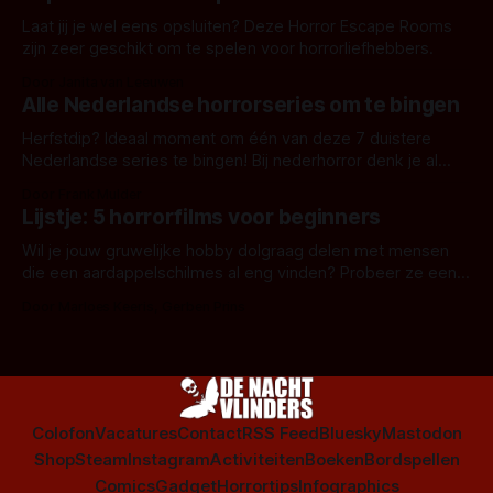
Laat jij je wel eens opsluiten? Deze Horror Escape Rooms
zijn zeer geschikt om te spelen voor horrorliefhebbers.
Door Janita van Leeuwen
Alle Nederlandse horrorseries om te bingen
Herfstdip? Ideaal moment om één van deze 7 duistere
Nederlandse series te bingen! Bij nederhorror denk je al
snel aan horrorfilms, waarschijnlijk specifiek aan De Lift,
Door Frank Mulder
Amsterdamned of The Johnsons. Maar Nederlandse horror
Lijstje: 5 horrorfilms voor beginners
is niet beperkt tot films. Hier een aantal Nederlandse tv-
series uit het duistere of horrorgenre. Als
Wil je jouw gruwelijke hobby dolgraag delen met mensen
die een aardappelschilmes al eng vinden? Probeer ze eens
op te warmen met een instapmodel horrorfilm.
Door Marloes Keeris, Gerben Prins
Colofon
Vacatures
Contact
RSS Feed
Bluesky
Mastodon
Shop
Steam
Instagram
Activiteiten
Boeken
Bordspellen
Comics
Gadget
Horrortips
Infographics