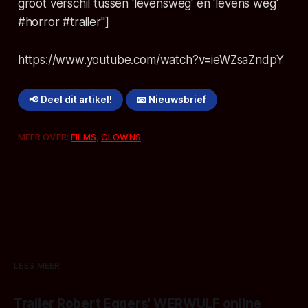
groot verschil tussen 'levensweg' en 'levens weg'
#horror #trailer"]
https://www.youtube.com/watch?v=ieWZsaZndpY
📢 Deel dit artikel!
📧 Nieuwsbrief
MEER OVER:
FILMS
,
CLOWNS
LEES MEER
Trailer Robert Eggers' WERWULF online