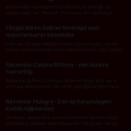
Na maanden van teasers en stills is hij er eindelijk: de
eerste trailer van 'Werwulf'. De nieuwe film van Robert
Eggers toont - zoals we van hem kennen - een rauwe en
Door Thomas Vanbrabant
kille stijl vol folklore en mythe. Het topic deze keer is (kon
Fitzgerald en Gallner herenigd voor
het het al raden?)... de weerwolf. Kijk je mee?
monsterhorror Skeletons
Fans van 'Strange Darling' mogen zich verheugen op een
nieuwe samenwerking tussen Willa Fitzgerald, Kyle Gallner
en regisseur J.T. Mollner. Binnenkort zijn ze te zien in
Door Thomas Vanbrabant
'Skeletons', een nieuwe creature feature waarvoor de
Recensie: Corpus Britney - een bizarre
opnames zijn gestart in Australië.
horrortrip
Belgische dichter Dominique de Groen houdt zich niet in
met haar debuutroman. De cover, een digitaal gerenderd en
bizar muterend lichaam tegen een pastelroze- en blauwe
Door Aafke van Pelt
achtergrond, belooft iets kleurrijks maar onheilspellends,
Recensie: Hungry - Een op hol geslagen
iets ongrijpbaars. En dat maakt De Groen met ieder woord
kudde nijlpaarden
waar.
Na haaien, anaconda's, leeuwen en beren dachten deze
filmmakers: waarom geen nijlpaarden? Regisseur James
Nunn doet het gewoon en aan ons om te oordelen of dat