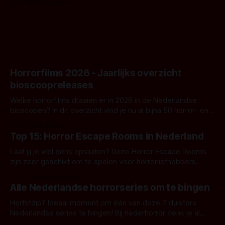
Door Michel van Dam
goed uitpakt met Hungry of niet.
Horrorfilms 2026 - Jaarlijks overzicht
bioscoopreleases
Welke horrorfilms draaien er in 2026 in de Nederlandse
bioscopen? In dit overzicht vind je nu al bijna 50 horror- en
aanverwante films.
Door Frank Mulder
Top 15: Horror Escape Rooms in Nederland
Laat jij je wel eens opsluiten? Deze Horror Escape Rooms
zijn zeer geschikt om te spelen voor horrorliefhebbers.
Door Janita van Leeuwen
Alle Nederlandse horrorseries om te bingen
Herfstdip? Ideaal moment om één van deze 7 duistere
Nederlandse series te bingen! Bij nederhorror denk je al
snel aan horrorfilms, waarschijnlijk specifiek aan De Lift,