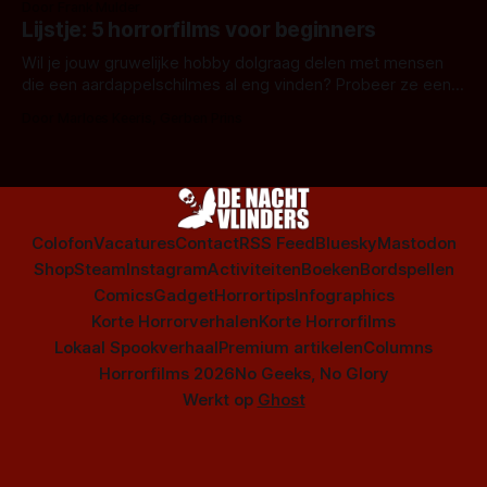
Door Frank Mulder
Amsterdamned of The Johnsons. Maar Nederlandse horror
Lijstje: 5 horrorfilms voor beginners
is niet beperkt tot films. Hier een aantal Nederlandse tv-
series uit het duistere of horrorgenre. Als
Wil je jouw gruwelijke hobby dolgraag delen met mensen
die een aardappelschilmes al eng vinden? Probeer ze eens
op te warmen met een instapmodel horrorfilm.
Door Marloes Keeris, Gerben Prins
Colofon
Vacatures
Contact
RSS Feed
Bluesky
Mastodon
Shop
Steam
Instagram
Activiteiten
Boeken
Bordspellen
Comics
Gadget
Horrortips
Infographics
Korte Horrorverhalen
Korte Horrorfilms
Lokaal Spookverhaal
Premium artikelen
Columns
Horrorfilms 2026
No Geeks, No Glory
Werkt op
Ghost