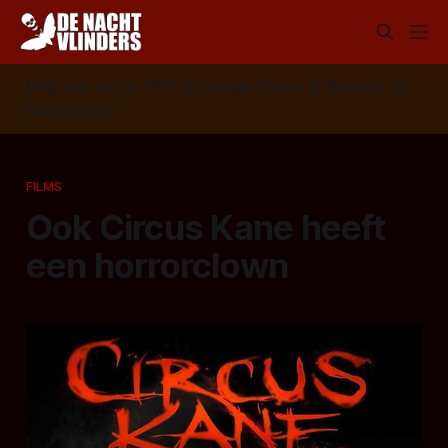
Volg ons op:
📣
RSS
📰
Google News
🦋
Bluesky
✉️
Nieuwsbrief
FILMS
Ook Circus Kane heeft
een horrorclown