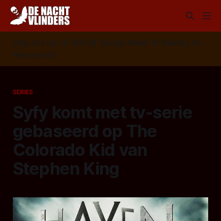
Volg ons op:
📣
RSS
📰
Google News
🦋
Bluesky
✉️
Nieuwsbrief
SERIES
Syfy komt met tv-serie
gebaseerd op The
Colorado Kid van
Stephen King