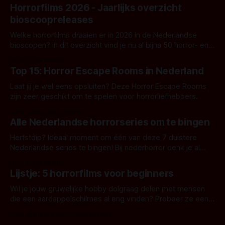
Horrorfilms 2026 - Jaarlijks overzicht
bioscoopreleases
Welke horrorfilms draaien er in 2026 in de Nederlandse
bioscopen? In dit overzicht vind je nu al bijna 50 horror- en
aanverwante films.
Door Frank Mulder
Top 15: Horror Escape Rooms in Nederland
Laat jij je wel eens opsluiten? Deze Horror Escape Rooms
zijn zeer geschikt om te spelen voor horrorliefhebbers.
Door Janita van Leeuwen
Alle Nederlandse horrorseries om te bingen
Herfstdip? Ideaal moment om één van deze 7 duistere
Nederlandse series te bingen! Bij nederhorror denk je al
snel aan horrorfilms, waarschijnlijk specifiek aan De Lift,
Door Frank Mulder
Amsterdamned of The Johnsons. Maar Nederlandse horror
Lijstje: 5 horrorfilms voor beginners
is niet beperkt tot films. Hier een aantal Nederlandse tv-
series uit het duistere of horrorgenre. Als
Wil je jouw gruwelijke hobby dolgraag delen met mensen
die een aardappelschilmes al eng vinden? Probeer ze eens
op te warmen met een instapmodel horrorfilm.
Door Marloes Keeris, Gerben Prins