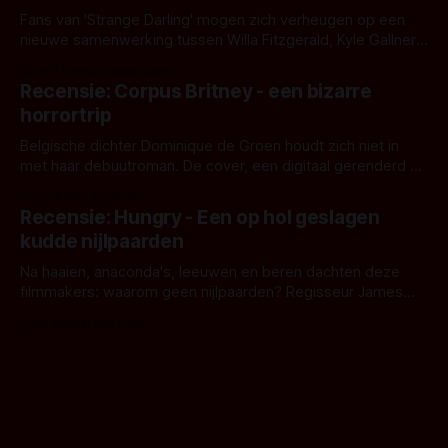
Fans van 'Strange Darling' mogen zich verheugen op een
nieuwe samenwerking tussen Willa Fitzgerald, Kyle Gallner
en regisseur J.T. Mollner. Binnenkort zijn ze te zien in
Door Thomas Vanbrabant
'Skeletons', een nieuwe creature feature waarvoor de
Recensie: Corpus Britney - een bizarre
opnames zijn gestart in Australië.
horrortrip
Belgische dichter Dominique de Groen houdt zich niet in
met haar debuutroman. De cover, een digitaal gerenderd en
bizar muterend lichaam tegen een pastelroze- en blauwe
Door Aafke van Pelt
achtergrond, belooft iets kleurrijks maar onheilspellends,
Recensie: Hungry - Een op hol geslagen
iets ongrijpbaars. En dat maakt De Groen met ieder woord
kudde nijlpaarden
waar.
Na haaien, anaconda's, leeuwen en beren dachten deze
filmmakers: waarom geen nijlpaarden? Regisseur James
Nunn doet het gewoon en aan ons om te oordelen of dat
Door Michel van Dam
goed uitpakt met Hungry of niet.