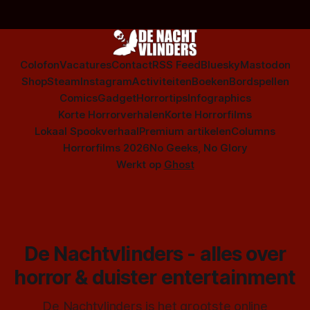
Colofon
Vacatures
Contact
RSS Feed
Bluesky
Mastodon
Shop
Steam
Instagram
Activiteiten
Boeken
Bordspellen
Comics
Gadget
Horrortips
Infographics
Korte Horrorverhalen
Korte Horrorfilms
Lokaal Spookverhaal
Premium artikelen
Columns
Horrorfilms 2026
No Geeks, No Glory
Werkt op
Ghost
De Nachtvlinders - alles over
horror & duister entertainment
De Nachtvlinders is het grootste online