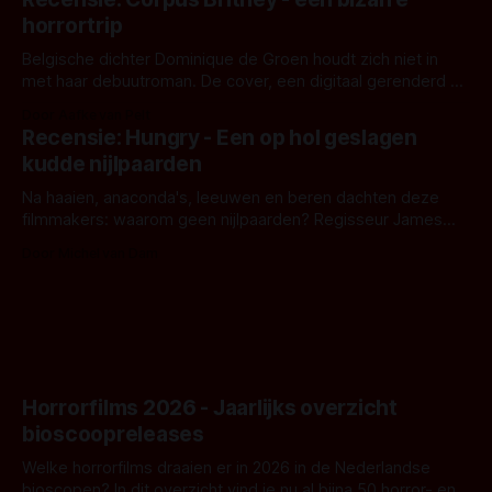
opnames zijn gestart in Australië.
horrortrip
Belgische dichter Dominique de Groen houdt zich niet in
met haar debuutroman. De cover, een digitaal gerenderd en
bizar muterend lichaam tegen een pastelroze- en blauwe
Door Aafke van Pelt
achtergrond, belooft iets kleurrijks maar onheilspellends,
Recensie: Hungry - Een op hol geslagen
iets ongrijpbaars. En dat maakt De Groen met ieder woord
kudde nijlpaarden
waar.
Na haaien, anaconda's, leeuwen en beren dachten deze
filmmakers: waarom geen nijlpaarden? Regisseur James
Nunn doet het gewoon en aan ons om te oordelen of dat
Door Michel van Dam
goed uitpakt met Hungry of niet.
Horrorfilms 2026 - Jaarlijks overzicht
bioscoopreleases
Welke horrorfilms draaien er in 2026 in de Nederlandse
bioscopen? In dit overzicht vind je nu al bijna 50 horror- en