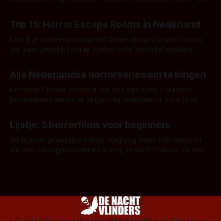
aanverwante films.
Door Frank Mulder
Top 15: Horror Escape Rooms in Nederland
Laat jij je wel eens opsluiten? Deze Horror Escape Rooms
zijn zeer geschikt om te spelen voor horrorliefhebbers.
Door Janita van Leeuwen
Alle Nederlandse horrorseries om te bingen
Herfstdip? Ideaal moment om één van deze 7 duistere
Nederlandse series te bingen! Bij nederhorror denk je al
snel aan horrorfilms, waarschijnlijk specifiek aan De Lift,
Door Frank Mulder
Amsterdamned of The Johnsons. Maar Nederlandse horror
Lijstje: 5 horrorfilms voor beginners
is niet beperkt tot films. Hier een aantal Nederlandse tv-
series uit het duistere of horrorgenre. Als
Wil je jouw gruwelijke hobby dolgraag delen met mensen
die een aardappelschilmes al eng vinden? Probeer ze eens
op te warmen met een instapmodel horrorfilm.
Door Marloes Keeris, Gerben Prins