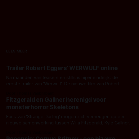
LEES MEER
Trailer Robert Eggers' WERWULF online
Na maanden van teasers en stills is hij er eindelijk: de
eerste trailer van 'Werwulf'. De nieuwe film van Robert
Eggers toont - zoals we van hem kennen - een rauwe en
Door Thomas Vanbrabant
kille stijl vol folklore en mythe. Het topic deze keer is (kon
Fitzgerald en Gallner herenigd voor
het het al raden?)... de weerwolf. Kijk je mee?
monsterhorror Skeletons
Fans van 'Strange Darling' mogen zich verheugen op een
nieuwe samenwerking tussen Willa Fitzgerald, Kyle Gallner
en regisseur J.T. Mollner. Binnenkort zijn ze te zien in
Door Thomas Vanbrabant
'Skeletons', een nieuwe creature feature waarvoor de
Recensie: Corpus Britney - een bizarre