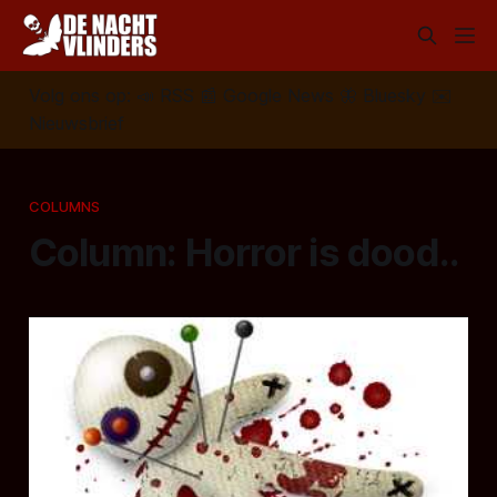
Volg ons op:
📣
RSS
📰
Google News
🦋
Bluesky
✉️
Nieuwsbrief
COLUMNS
Column: Horror is dood..