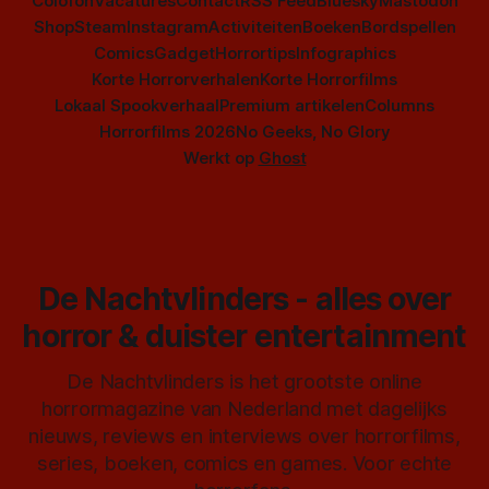
Colofon
Vacatures
Contact
RSS Feed
Bluesky
Mastodon
Shop
Steam
Instagram
Activiteiten
Boeken
Bordspellen
Comics
Gadget
Horrortips
Infographics
Korte Horrorverhalen
Korte Horrorfilms
Lokaal Spookverhaal
Premium artikelen
Columns
Horrorfilms 2026
No Geeks, No Glory
Werkt op
Ghost
De Nachtvlinders - alles over
horror & duister entertainment
De Nachtvlinders is het grootste online
horrormagazine van Nederland met dagelijks
nieuws, reviews en interviews over horrorfilms,
series, boeken, comics en games. Voor echte