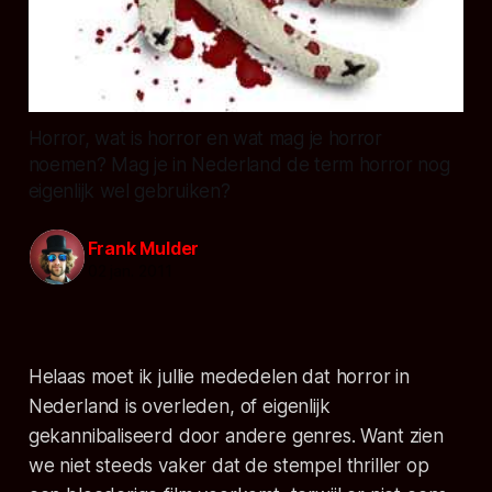
Horror, wat is horror en wat mag je horror
noemen? Mag je in Nederland de term horror nog
eigenlijk wel gebruiken?
Frank Mulder
02 jan. 2011
Helaas moet ik jullie mededelen dat horror in
Nederland is overleden, of eigenlijk
gekannibaliseerd door andere genres. Want zien
we niet steeds vaker dat de stempel thriller op