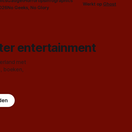
ics
Gadget
Horrortips
Infographics
Werkt op
Ghost
2026
No Geeks, No Glory
ster entertainment
derland met
s, boeken,
den