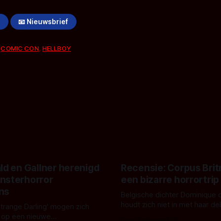
!
📧 Nieuwsbrief
,
COMIC CON
,
HELLBOY
ld en Gallner herenigd
Recensie: Corpus Brit
nsterhorror
een bizarre horrortrip
ns
Belgische dichter Dominique 
houdt zich niet in met haar d
Strange Darling' mogen zich
De cover, een digitaal gerend
 op een nieuwe
Door Aafke van Pelt