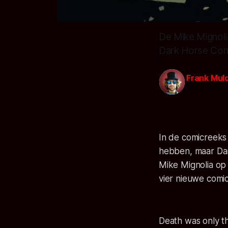
De Mike Mignoli
Dark Horse Comi
Frank Mul
11 jul. 2012
In de comicreeks 
hebben, maar Dar
Mike Mignolia op
vier nieuwe comic
Death was only t