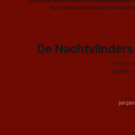
Colofon
Vacatures
Contact
RSS Feed
Bluesky
Mast
Korte Horrorverhalen
Korte Horrorfilms
De Nachtvlinders 
De Nachtvl
dagelijks