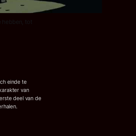
e hebben, tot
sch einde te
karakter van
erste deel van de
erhalen.