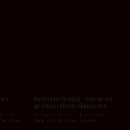
ney -
Recensie: Hungry - Een op hol
geslagen kudde nijlpaarden
de Groen
Na haaien, anaconda's, leeuwen en
ebuutroman.
beren dachten deze filmmakers:
erd en
waarom geen nijlpaarden? Regisseur
Door Michel van Dam