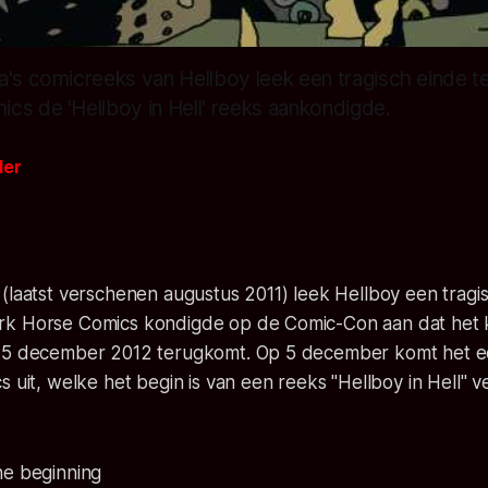
a's comicreeks van Hellboy leek een tragisch einde t
cs de 'Hellboy in Hell' reeks aankondigde.
der
(laatst verschenen augustus 2011) leek Hellboy een tragi
k Horse Comics kondigde op de Comic-Con aan dat het 
 5 december 2012 terugkomt. Op 5 december komt het e
s uit, welke het begin is van een reeks "Hellboy in Hell" v
he beginning