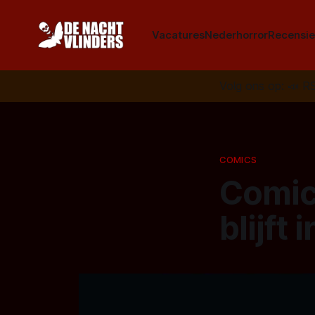
Vacatures
Nederhorror
Recensie
Volg ons op:
📣
R
COMICS
Comic
blijft 