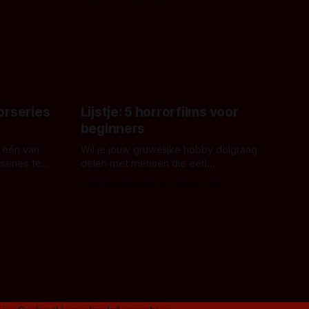
 een
James Nunn doet het gewoon en aan
grond,
ons om te oordelen of dat goed uitpakt
met Hungry of niet.
aars. En dat
ord waar.
orseries
Lijstje: 5 horrorfilms voor
beginners
 één van
Wil je jouw gruwelijke hobby dolgraag
series te
delen met mensen die een
aardappelschilmes al eng vinden?
Door Marloes Keeris, Gerben Prins
 specifiek
Probeer ze eens op te warmen met een
f The
instapmodel horrorfilm.
orror is
n aantal
duistere of