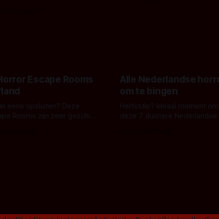
bizar muterend lichaam tegen
ng tussen Willa Fitzgerald,
s Vanbrabant
pastelroze- en blauwe achter
r en regisseur J.T. Mollner.
belooft iets kleurrijks maar
zijn ze te zien in 'Skeletons',
onheilspellends, iets ongrijpb
 creature feature waarvoor
maakt De Groen met ieder wo
zijn gestart in Australië.
 Horror Escape Rooms
Alle Nederlandse horr
rland
om te bingen
 wel eens opsluiten? Deze
Herfstdip? Ideaal moment om
ape Rooms zijn zeer geschikt
deze 7 duistere Nederlandse 
en voor horrorliefhebbers.
bingen! Bij nederhorror denk je al snel
 van Leeuwen
Door Frank Mulder
aan horrorfilms, waarschijnlijk
aan De Lift, Amsterdamned o
Johnsons. Maar Nederlandse h
niet beperkt tot films. Hier ee
Nederlandse tv-series uit het 
horrorgenre. Als