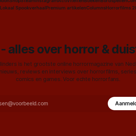
odon
Shop
Steam
Instagram
Activiteiten
Boeken
Bordspellen
Com
Lokaal Spookverhaal
Premium artikelen
Columns
Horrorfilms 
- alles over horror & dui
inders is het grootste online horrormagazine van Ne
 nieuws, reviews en interviews over horrorfilms, serie
comics en games. Voor echte horrorfans.
Aanmel