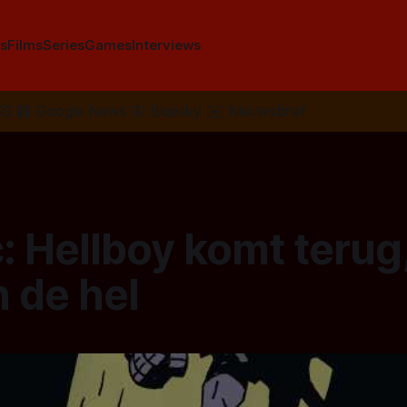
s
Films
Series
Games
Interviews
SS
📰
Google News
🦋
Bluesky
✉️
Nieuwsbrief
: Hellboy komt terug
in de hel