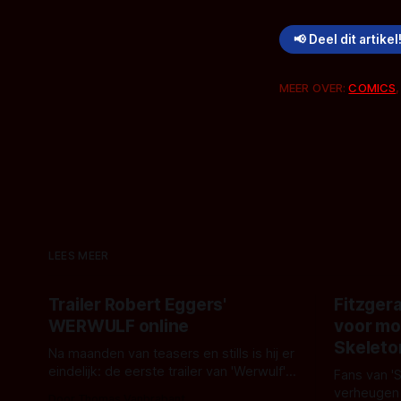
📢 Deel dit artikel
MEER OVER:
COMICS
LEES MEER
Trailer Robert Eggers'
Fitzgera
WERWULF online
voor mo
Skeleto
Na maanden van teasers en stills is hij er
eindelijk: de eerste trailer van 'Werwulf'.
Fans van '
De nieuwe film van Robert Eggers toont
verheugen
Door Thomas Vanbrabant