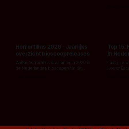
- zoals we van hem kennen - een rauwe
samenwerki
Door Thoma
en kille stijl vol folklore en mythe. Het
Kyle Gallne
topic deze keer is (kon het het al
Binnenkort 
raden?)... de weerwolf. Kijk je mee?
een nieuwe
de opnames 
Horrorfilms 2026 - Jaarlijks
Top 15:
overzicht bioscoopreleases
in Nede
Welke horrorfilms draaien er in 2026 in
Laat jij je
de Nederlandse bioscopen? In dit
Horror Esc
overzicht vind je nu al bijna 50 horror- en
om te spel
Door Frank Mulder
Door Janita
aanverwante films.